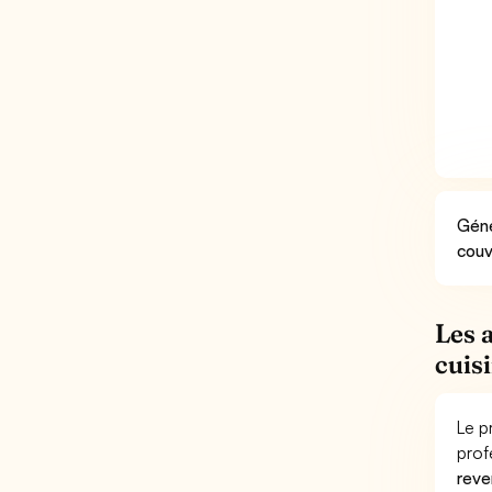
Géné
couv
Les 
cuis
Le p
prof
reve