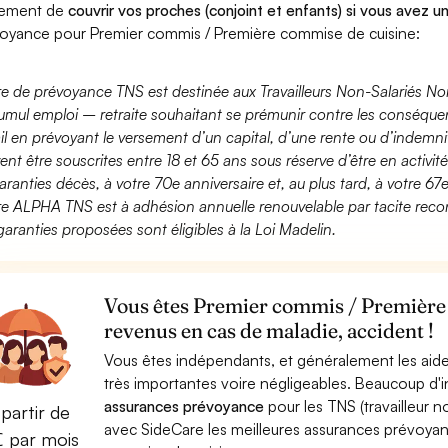
lement de
couvrir vos proches (conjoint et enfants) si vous avez u
oyance pour Premier commis / Première commise de cuisine:
fre de prévoyance TNS est destinée aux Travailleurs Non-Salariés No
umul emploi – retraite souhaitant se prémunir contre les conséquen
ail en prévoyant le versement d’un capital, d’une rente ou d’indemnit
ent être souscrites entre 18 et 65 ans sous réserve d’être en activi
aranties décès, à votre 70e anniversaire et, au plus tard, à votre 67e
fre ALPHA TNS est à adhésion annuelle renouvelable par tacite recon
garanties proposées sont éligibles à la Loi Madelin.
Vous êtes Premier commis / Première 
revenus en cas de maladie, accident !
Vous êtes indépendants, et généralement les aide
très importantes voire négligeables. Beaucoup d
assurances prévoyance
pour les TNS (travailleur 
partir de
avec SideCare les meilleures assurances prévoya
€ par mois