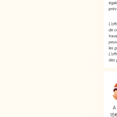
éga
prév
L’of
de c
trav
peuv
les g
L’of
des 
À 
15