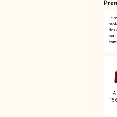
Prem
Le m
prof
des 
par
comm
À 
15