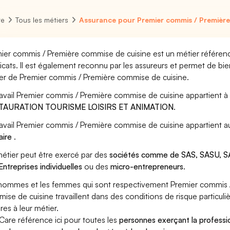
re
Tous les métiers
Assurance pour Premier commis / Première
ier commis / Première commise de cuisine est un métier référencé
icats. Il est également reconnu par les assureurs et permet de bi
er de Premier commis / Première commise de cuisine.
ravail Premier commis / Première commise de cuisine appartient à
TAURATION TOURISME LOISIRS ET ANIMATION
.
ravail Premier commis / Première commise de cuisine appartient a
naire
.
étier peut être exercé par des
sociétés comme de SAS, SASU, SA
Entreprises individuelles
ou des
micro-entrepreneurs
.
hommes et les femmes qui sont respectivement Premier commis /
ise de cuisine travaillent dans des conditions de risque particul
res à leur métier.
Care référence ici pour toutes les
personnes exerçant la profess