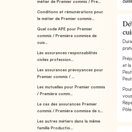
cuis
métier de Premier commis / Pre...
Conditions et rémunérations pour
le métier de Premier commis...
Dé
Quel code APE pour Premier
cui
commis / Première commise de
Dura
cuis...
prat
Les assurances responsabilités
Prép
civiles profession...
et la
Les assurances prévoyances pour
Peut 
Premier commis / ...
Peut
Les mutuelles pour Premier commis
Pour
/ Première comm...
vous
Répe
Le cas des assurances Premier
Pôle
commis / Première commise de c...
Les autres métiers dans la même
famille Productio...