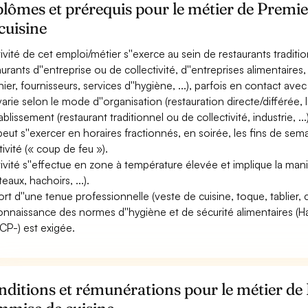
plômes et prérequis pour le métier de Prem
cuisine
ctivité de cet emploi/métier s''exerce au sein de restaurants tradi
aurants d''entreprise ou de collectivité, d''entreprises alimentaires
nier, fournisseurs, services d''hygiène, ...), parfois en contact avec 
varie selon le mode d''organisation (restauration directe/différée, li
ablissement (restaurant traditionnel ou de collectivité, industrie, ...)
 peut s''exercer en horaires fractionnés, en soirée, les fins de sema
tivité (« coup de feu »).
ctivité s''effectue en zone à température élevée et implique la mani
eaux, hachoirs, ...).
ort d''une tenue professionnelle (veste de cuisine, toque, tablier, c
onnaissance des normes d''hygiène et de sécurité alimentaires (Ha
P-) est exigée.
nditions et rémunérations pour le métier d