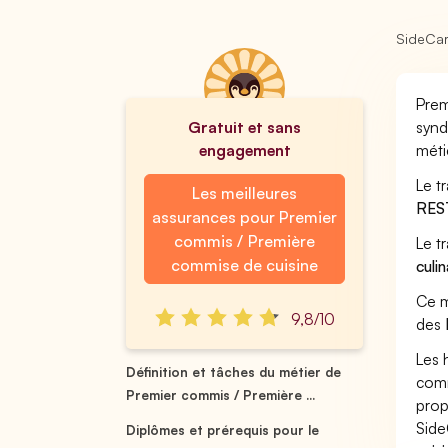
SideCa
Prem
Gratuit et sans
synd
engagement
méti
Le t
Les meilleures
RES
assurances pour Premier
commis / Première
Le t
commise de cuisine
culi
Ce m
9,8/10
des
Les 
Définition et tâches du métier de
comm
Premier commis / Première ...
prop
Side
Diplômes et prérequis pour le