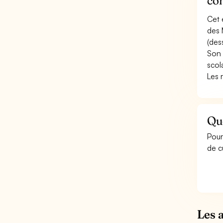
co
Cet 
des 
(dess
Son 
scola
Les 
Qu
Pour
de c
Les 