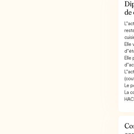
Di
de 
L''a
rest
cuisi
Elle 
d''ét
Elle
d''ac
L''a
(cout
Le p
La c
HACC
Co