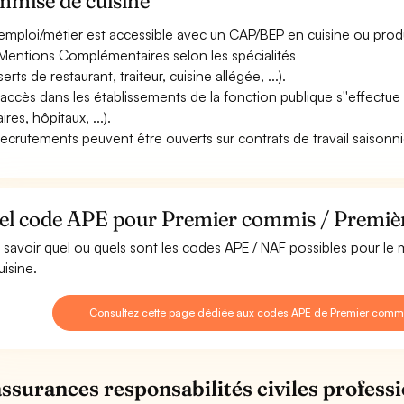
mmise de cuisine
emploi/métier est accessible avec un CAP/BEP en cuisine ou produ
Mentions Complémentaires selon les spécialités
erts de restaurant, traiteur, cuisine allégée, ...).
accès dans les établissements de la fonction publique s''effectu
ires, hôpitaux, ...).
recrutements peuvent être ouverts sur contrats de travail saisonni
el code APE pour Premier commis / Premièr
 savoir quel ou quels sont les codes APE / NAF possibles pour l
uisine.
Consultez cette page dédiée aux codes APE de Premier commi
assurances responsabilités civiles professi