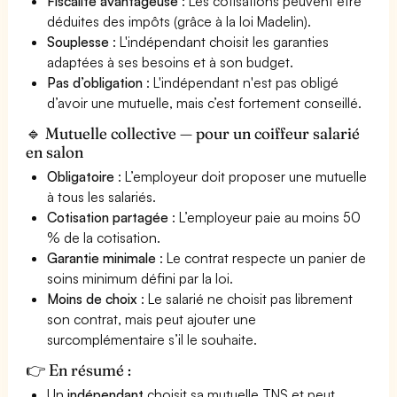
Fiscalité avantageuse
: Les cotisations peuvent être
déduites des impôts (grâce à la loi Madelin).
Souplesse
: L'indépendant choisit les garanties
adaptées à ses besoins et à son budget.
Pas d’obligation
: L'indépendant n'est pas obligé
d’avoir une mutuelle, mais c’est fortement conseillé.
🔹 Mutuelle collective — pour un coiffeur salarié
en salon
Obligatoire
: L’employeur doit proposer une mutuelle
à tous les salariés.
Cotisation partagée
: L’employeur paie au moins 50
% de la cotisation.
Garantie minimale
: Le contrat respecte un panier de
soins minimum défini par la loi.
Moins de choix
: Le salarié ne choisit pas librement
son contrat, mais peut ajouter une
surcomplémentaire s’il le souhaite.
👉 En résumé :
Un
indépendant
choisit sa mutuelle TNS et peut