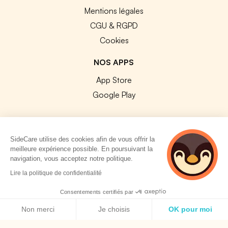
Mentions légales
CGU & RGPD
Cookies
NOS APPS
App Store
Google Play
SideCare utilise des cookies afin de vous offrir la
meilleure expérience possible. En poursuivant la
© 2026 SideCare. Tous droits réservés.
navigation, vous acceptez notre politique.
2 personnes
Lire la politique de confidentialité
consultent
actuellement cette
Consentements certifiés par
page
Politique de cookies
Non merci
Je choisis
OK pour moi
Axeptio consent
Plateforme de Gestion du Consentement : Personnalisez vos O