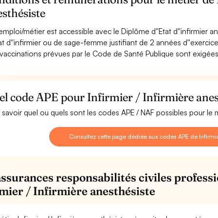
sthésiste
emploi/métier est accessible avec le Diplôme d''Etat d''infirmier a
tat d''infirmier ou de sage-femme justifiant de 2 années d''exercice
vaccinations prévues par le Code de Santé Publique sont exigées
l code APE pour Infirmier / Infirmière anes
 savoir quel ou quels sont les codes APE / NAF possibles pour le mé
Consultez cette page dédiée aux codes APE de Infirmier
assurances responsabilités civiles professi
rmier / Infirmière anesthésiste