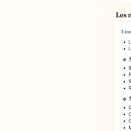
Les 
Il e
L
L
🔹 
S
F
S
P
🔹 
O
C
G
M