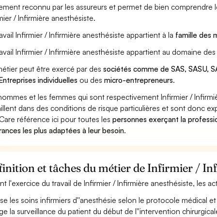
ement reconnu par les assureurs et permet de bien comprendre le
mier / Infirmière anesthésiste.
avail Infirmier / Infirmière anesthésiste appartient à la
famille des 
ravail Infirmier / Infirmière anesthésiste appartient au domaine des
étier peut être exercé par des
sociétés comme de SAS, SASU, SA
Entreprises individuelles
ou des
micro-entrepreneurs
.
hommes et les femmes qui sont respectivement Infirmier / Infirmiè
aillent dans des conditions de risque particulières et sont donc ex
Care référence ici pour toutes les
personnes exerçant la profession
rances les plus adaptées à leur besoin
.
inition et tâches du métier de Infirmier / In
nt l'exercice du travail de Infirmier / Infirmière anesthésiste, les a
ise les soins infirmiers d''anesthésie selon le protocole médical et
ge la surveillance du patient du début de l''intervention chirurgicale