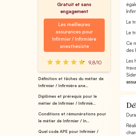
Gratuit et sans
égal
engagement
Infir
Le tr
Les meilleures
assurances pour
Le t
Infirmier / Infirmière
Ce m
anesthésiste
des
Les 
9,8/10
trav
Side
Définition et tâches du métier de
assu
Infirmier / Infirmière ane...
Diplômes et prérequis pour le
métier de Infirmier / Infirmiè...
Déf
Conditions et rémunérations pour
Dura
le métier de Infirmier / In...
Réal
Quel code APE pour Infirmier /
char