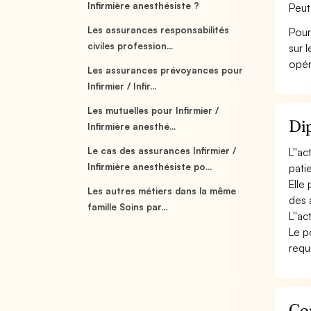
Infirmière anesthésiste ?
Peut
Les assurances responsabilités
Pour
civiles profession...
sur 
opér
Les assurances prévoyances pour
Infirmier / Infir...
Les mutuelles pour Infirmier /
Dip
Infirmière anesthé...
Le cas des assurances Infirmier /
L''a
Infirmière anesthésiste po...
pati
Elle
Les autres métiers dans la même
des 
famille Soins par...
L''a
Le p
requ
Con