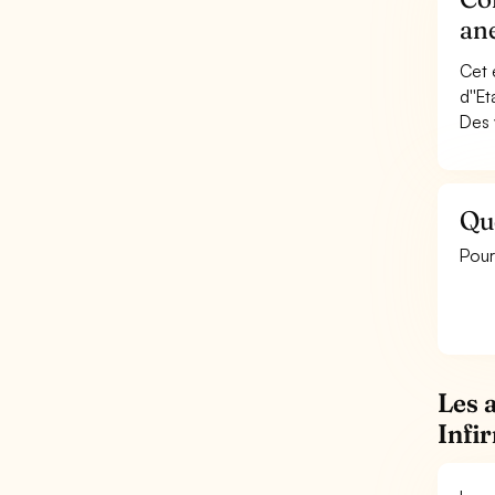
ane
Cet 
d''E
Des 
Que
Pour
Les 
Infi