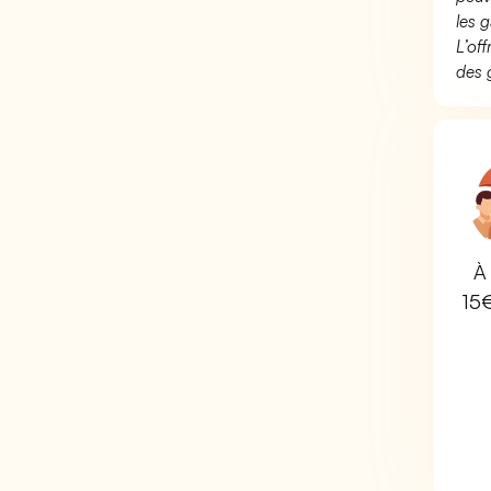
les g
L’of
des 
À 
15