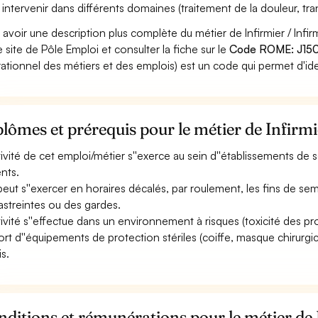
 intervenir dans différents domaines (traitement de la douleur, trans
 avoir une description plus complète du métier de Infirmier / Inf
le site de Pôle Emploi et consulter la fiche sur le
Code ROME: J15
ationnel des métiers et des emplois) est un code qui permet d'ide
lômes et prérequis pour le métier de Infirmi
ctivité de cet emploi/métier s''exerce au sein d''établissements de so
ents.
 peut s''exercer en horaires décalés, par roulement, les fins de sem
astreintes ou des gardes.
ctivité s''effectue dans un environnement à risques (toxicité des prod
ort d''équipements de protection stériles (coiffe, masque chirurgical
is.
ditions et rémunérations pour le métier de 