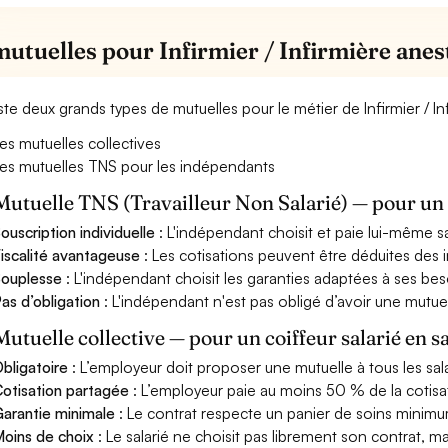
mutuelles pour Infirmier / Infirmière anes
xiste deux grands types de mutuelles pour le métier de Infirmier / I
es mutuelles collectives
es mutuelles TNS pour les indépendants
Mutuelle TNS (Travailleur Non Salarié) — pour u
ouscription individuelle
: L'indépendant choisit et paie lui-même s
iscalité avantageuse
: Les cotisations peuvent être déduites des i
ouplesse
: L'indépendant choisit les garanties adaptées à ses bes
as d’obligation
: L'indépendant n'est pas obligé d’avoir une mutuel
Mutuelle collective — pour un coiffeur salarié en s
bligatoire
: L’employeur doit proposer une mutuelle à tous les sala
otisation partagée
: L’employeur paie au moins 50 % de la cotisa
arantie minimale
: Le contrat respecte un panier de soins minimum 
oins de choix
: Le salarié ne choisit pas librement son contrat, m