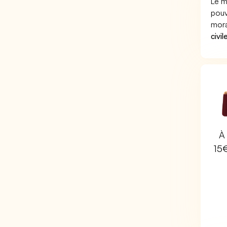
Le m
pouv
mora
civil
À 
15