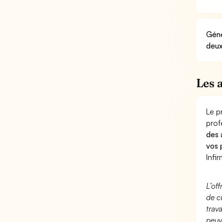
Géné
deux
Les 
Le p
prof
des 
vos 
Infir
L’of
de c
trav
peuv