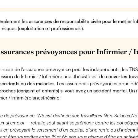
ralement les assurances de responsabilité civile pour le métier Inf
 risques (exploitation et professionnels).
assurances prévoyances pour Infirmier / I
rincipe de l'assurance prévoyance pour les indépendants, les TNS
ession de Infirmier / Infirmière anesthésiste est de
couvrir les tra
accidents ou des maladies
. Les assurances prévoyances pour in
proches (conjoint et enfants) si vous avez un accident mortel.
Un r
mier / Infirmière anesthésiste:
fre de prévoyance TNS est destinée aux Travailleurs Non-Salariés No
umul emploi – retraite souhaitant se prémunir contre les conséquen
ail en prévoyant le versement d’un capital, d’une rente ou d’indemnit
ent être souscrites entre 18 et 65 ans sous réserve d’être en activi