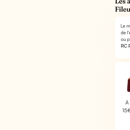
Les 
File
Le m
de l
ou p
RC P
À 
15