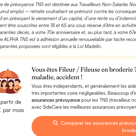
fre de prévoyance TNS est destinée aux Travailleurs Non-Salariés No
umul emploi – retraite souhaitant se prémunir contre les conséquen
ail en prévoyant le versement d’un capital, d’une rente ou d’indemnit
ent être souscrites entre 18 et 65 ans sous réserve d’être en activi
aranties décès, à votre 70e anniversaire et, au plus tard, à votre 67e
fre ALPHA TNS est à adhésion annuelle renouvelable par tacite recon
garanties proposées sont éligibles à la Loi Madelin.
Vous êtes Fileur / Fileuse en broderie
maladie, accident !
Vous êtes indépendants, et généralement les aide
très importantes voire négligeables. Beaucoup d
assurances prévoyance
pour les TNS (travailleur 
partir de
avec SideCare les meilleures assurances prévoyanc
€ par mois
Comparer les assurances prévoyan
brode