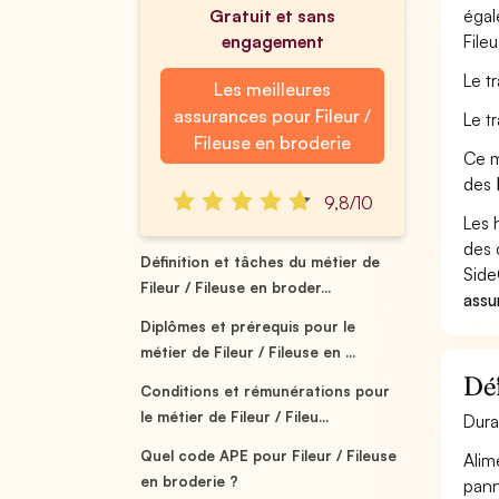
Gratuit et sans
égal
engagement
File
Le tr
Les meilleures
assurances pour Fileur /
Le t
Fileuse en broderie
Ce m
des
9,8/10
Les 
des 
Définition et tâches du métier de
Side
Fileur / Fileuse en broder...
assu
Diplômes et prérequis pour le
métier de Fileur / Fileuse en ...
Déf
Conditions et rémunérations pour
le métier de Fileur / Fileu...
Dura
Quel code APE pour Fileur / Fileuse
Alim
en broderie ?
pann