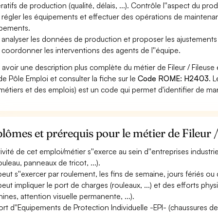
atifs de production (qualité, délais, ...). Contrôle l''aspect du produ
 régler les équipements et effectuer des opérations de maintena
pements.
 analyser les données de production et proposer les ajustements
 coordonner les interventions des agents de l''équipe.
 avoir une description plus complète du métier de Fileur / Fileus
 de Pôle Emploi et consulter la fiche sur le
Code ROME: H2403
. 
métiers et des emplois) est un code qui permet d'identifier de ma
lômes et prérequis pour le métier de Fileur /
tivité de cet emploi/métier s''exerce au sein d''entreprises industrie
ouleau, panneaux de tricot, ...).
 peut s''exercer par roulement, les fins de semaine, jours fériés ou 
 peut impliquer le port de charges (rouleaux, ...) et des efforts ph
ines, attention visuelle permanente, ...).
ort d''Equipements de Protection Individuelle -EPI- (chaussures de sé