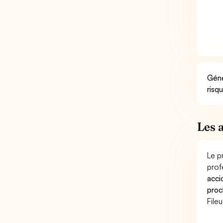
Géné
risq
Les 
Le p
prof
acci
proc
File