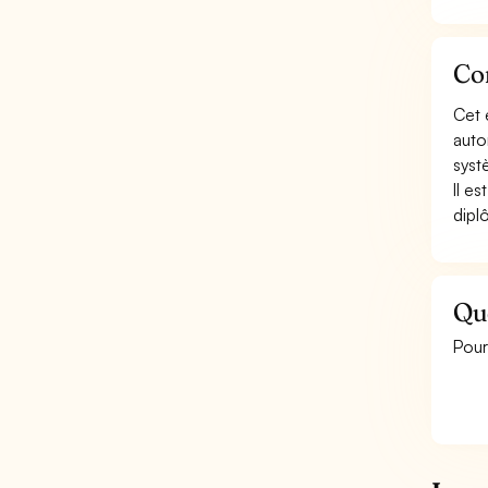
Con
Cet 
auto
syst
Il e
dipl
Que
Pour