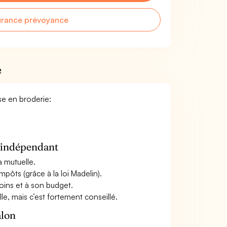
urance prévoyance
e
use en broderie:
n indépendant
a mutuelle.
mpôts (grâce à la loi Madelin).
oins et à son budget.
le, mais c’est fortement conseillé.
alon