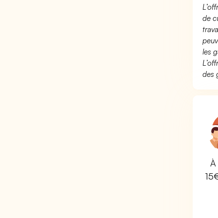
L’of
de c
trav
peuv
les g
L’of
des 
À 
15