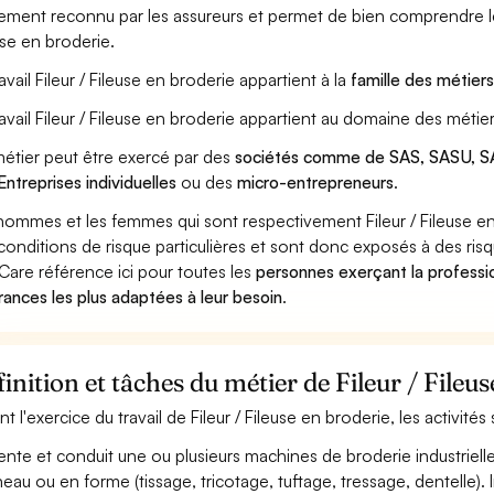
ement reconnu par les assureurs et permet de bien comprendre les
use en broderie.
avail Fileur / Fileuse en broderie appartient à la
famille des métier
ravail Fileur / Fileuse en broderie appartient au domaine des métier
étier peut être exercé par des
sociétés comme de SAS, SASU, SA
Entreprises individuelles
ou des
micro-entrepreneurs
.
hommes et les femmes qui sont respectivement Fileur / Fileuse en 
conditions de risque particulières et sont donc exposés à des risq
Care référence ici pour toutes les
personnes exerçant la professio
rances les plus adaptées à leur besoin
.
inition et tâches du métier de Fileur / Fileu
nt l'exercice du travail de Fileur / Fileuse en broderie, les activit
ente et conduit une ou plusieurs machines de broderie industriell
eau ou en forme (tissage, tricotage, tuftage, tressage, dentelle). I