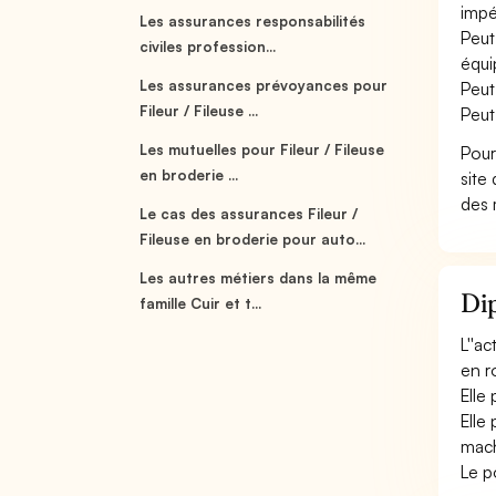
impér
Les assurances responsabilités
Peut
civiles profession...
équi
Les assurances prévoyances pour
Peut
Fileur / Fileuse ...
Peut
Les mutuelles pour Fileur / Fileuse
Pour
en broderie ...
site
des 
Le cas des assurances Fileur /
Fileuse en broderie pour auto...
Les autres métiers dans la même
Dip
famille Cuir et t...
L''ac
en r
Elle
Elle
mach
Le p