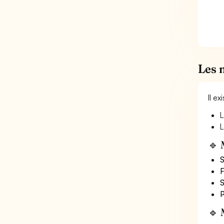
Les 
Il e
L
L
🔹 
S
F
S
P
🔹 