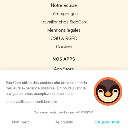
Notre équipe
Témoignages
Travailler chez SideCare
Mentions légales
CGU & RGPD
Cookies
NOS APPS
App Store
Google Play
SideCare utilise des cookies afin de vous offrir la
meilleure expérience possible. En poursuivant la
navigation, vous acceptez notre politique.
5 personnes
Lire la politique de confidentialité
consultent
actuellement cette
© 2026 SideCare. Tous droits réservés.
Consentements certifiés par
page
Politique de cookies
Non merci
Je choisis
OK pour moi