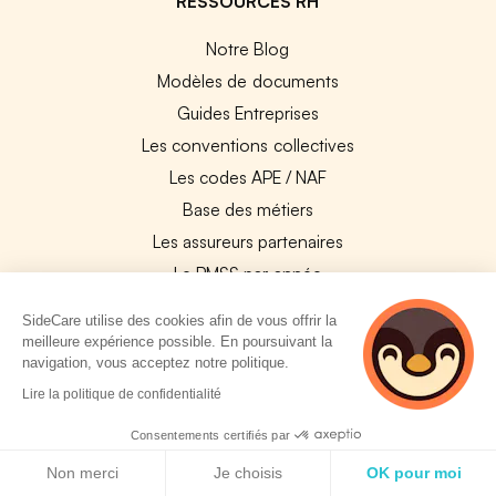
RESSOURCES RH
Notre Blog
Modèles de documents
Guides Entreprises
Les conventions collectives
Les codes APE / NAF
Base des métiers
Les assureurs partenaires
Le PMSS par année
Bureaux CPAM
SideCare utilise des cookies afin de vous offrir la
Les codes CCAM
meilleure expérience possible. En poursuivant la
navigation, vous acceptez notre politique.
Les OPCO
3 personnes
Lire la politique de confidentialité
Tops assurances par secteur
consultent
Réseaux de soins
actuellement cette
Consentements certifiés par
page
Politique de cookies
Boîte à outils santé
Non merci
Je choisis
OK pour moi