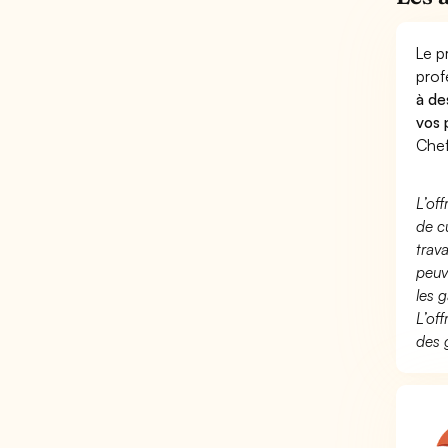
Le p
prof
à de
vos 
Chef
L’of
de c
trav
peuv
les g
L’of
des 