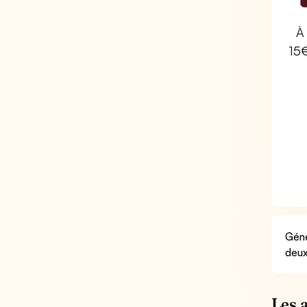
À 
15
Géné
deux
Les 