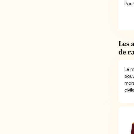
Pour
Les 
de r
Le m
pouv
mora
civil