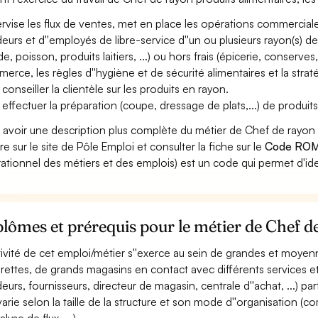
rvise les flux de ventes, met en place les opérations commerciale
eurs et d''employés de libre-service d''un ou plusieurs rayon(s) de 
e, poisson, produits laitiers, ...) ou hors frais (épicerie, conserves
erce, les règles d''hygiène et de sécurité alimentaires et la stra
 conseiller la clientèle sur les produits en rayon.
 effectuer la préparation (coupe, dressage de plats,...) de produits 
 avoir une description plus complète du métier de Chef de rayon
re sur le site de Pôle Emploi et consulter la fiche sur le
Code ROM
ationnel des métiers et des emplois) est un code qui permet d'ide
lômes et prérequis pour le métier de Chef d
ctivité de cet emploi/métier s''exerce au sein de grandes et moye
rettes, de grands magasins en contact avec différents services et
eurs, fournisseurs, directeur de magasin, centrale d''achat, ...) parf
 varie selon la taille de la structure et son mode d''organisation 