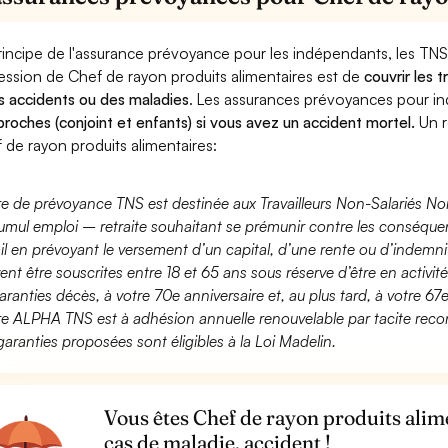
rincipe de l'assurance prévoyance pour les indépendants, les TNS
ession de Chef de rayon produits alimentaires est de
couvrir les 
s accidents ou des maladies
. Les assurances prévoyances pour 
proches (conjoint et enfants) si vous avez un accident mortel.
Un r
 de rayon produits alimentaires:
fre de prévoyance TNS est destinée aux Travailleurs Non-Salariés No
umul emploi – retraite souhaitant se prémunir contre les conséquen
ail en prévoyant le versement d’un capital, d’une rente ou d’indemnit
ent être souscrites entre 18 et 65 ans sous réserve d’être en activi
aranties décès, à votre 70e anniversaire et, au plus tard, à votre 67e
fre ALPHA TNS est à adhésion annuelle renouvelable par tacite recon
garanties proposées sont éligibles à la Loi Madelin.
Vous êtes Chef de rayon produits alim
cas de maladie, accident !