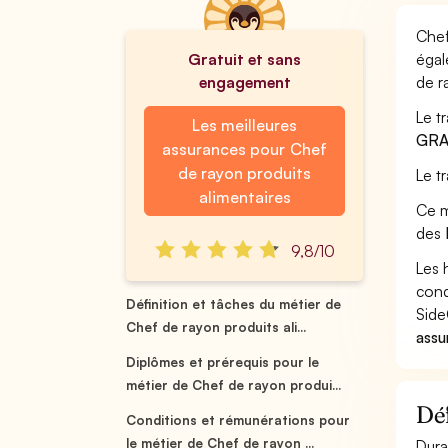
Chef
Gratuit et sans
égal
engagement
de r
Le t
Les meilleures
GRA
assurances pour Chef
de rayon produits
Le t
alimentaires
Ce m
des
9,8/10
Les 
cond
Définition et tâches du métier de
Side
Chef de rayon produits ali...
assu
Diplômes et prérequis pour le
métier de Chef de rayon produi...
Déf
Conditions et rémunérations pour
le métier de Chef de rayon ...
Dura