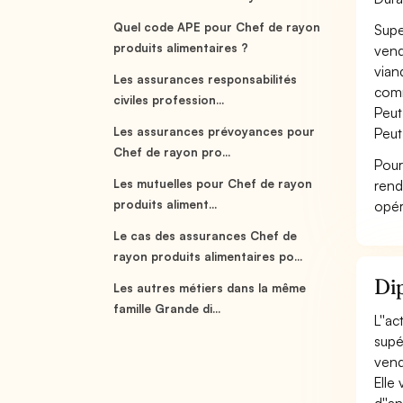
Quel code APE pour Chef de rayon
Supe
produits alimentaires ?
vend
viand
Les assurances responsabilités
comm
civiles profession...
Peut
Les assurances prévoyances pour
Peut
Chef de rayon pro...
Pour
Les mutuelles pour Chef de rayon
rend
produits aliment...
opér
Le cas des assurances Chef de
rayon produits alimentaires po...
Dip
Les autres métiers dans la même
famille Grande di...
L''a
supé
vend
Elle