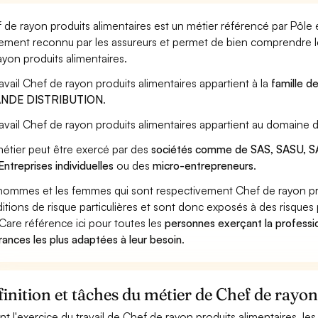
 de rayon produits alimentaires est un métier référencé par Pôle em
ement reconnu par les assureurs et permet de bien comprendre le
ayon produits alimentaires.
ravail Chef de rayon produits alimentaires appartient à la
famille d
NDE DISTRIBUTION
.
ravail Chef de rayon produits alimentaires appartient au domaine d
étier peut être exercé par des
sociétés comme de SAS, SASU, SA
Entreprises individuelles
ou des
micro-entrepreneurs
.
hommes et les femmes qui sont respectivement Chef de rayon prod
itions de risque particulières et sont donc exposés à des risques 
Care référence ici pour toutes les
personnes exerçant la professio
rances les plus adaptées à leur besoin
.
inition et tâches du métier de Chef de rayon
nt l'exercice du travail de Chef de rayon produits alimentaires, les