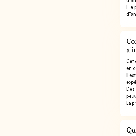
d''an
Elle
d''a
Con
ali
Cet 
en c
Il e
expé
Des 
peuv
La pr
Que