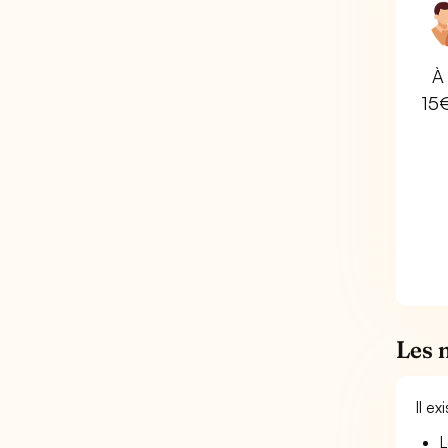
À 
15
Les 
Il e
L