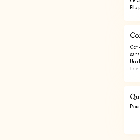
de c
Elle
Con
Cet 
sans
Un d
tech
Que
Pour