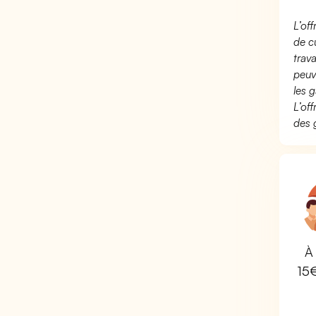
L’of
de c
trav
peuv
les g
L’of
des 
À 
15