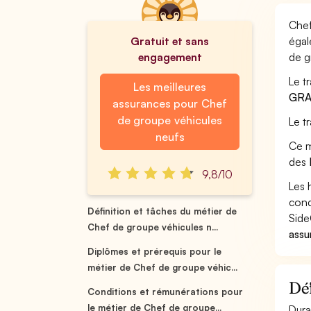
Chef
Gratuit et sans
égal
engagement
de g
Le t
Les meilleures
GRA
assurances pour Chef
de groupe véhicules
Le t
neufs
Ce m
des
9,8/10
Les 
cond
Définition et tâches du métier de
Side
Chef de groupe véhicules n...
assu
Diplômes et prérequis pour le
métier de Chef de groupe véhic...
Déf
Conditions et rémunérations pour
le métier de Chef de groupe...
Dura