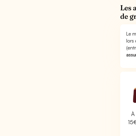
Les 
de g
Le m
lors
(ent
assu
À 
15