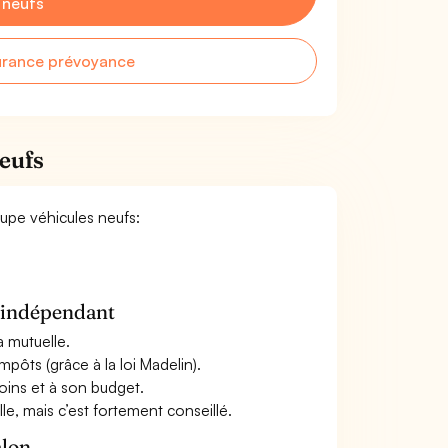
 neufs
urance prévoyance
eufs
oupe véhicules neufs:
n indépendant
a mutuelle.
mpôts (grâce à la loi Madelin).
oins et à son budget.
le, mais c’est fortement conseillé.
alon