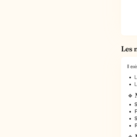
Les 
Il e
L
L
🔹 
S
F
S
P
🔹 