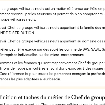
 de groupe véhicules neufs est un métier référencé par Pôle emploi
ement reconnu par les assureurs et permet de bien comprendre le
roupe véhicules neufs.
ravail Chef de groupe véhicules neufs appartient à la
famille des m
NDE DISTRIBUTION
.
ravail Chef de groupe véhicules neufs appartient au domaine des m
étier peut être exercé par des
sociétés comme de SAS, SASU, SA
Entreprises individuelles
ou des
micro-entrepreneurs
.
hommes et les femmes qui sont respectivement Chef de groupe vé
itions de risque particulières et sont donc exposés à des risques 
Care référence ici pour toutes les
personnes exerçant la professi
rances les plus adaptées à leur besoin
.
inition et tâches du métier de Chef de group
nt l'exercice du travail de Chef de groupe véhicules neufs, les act