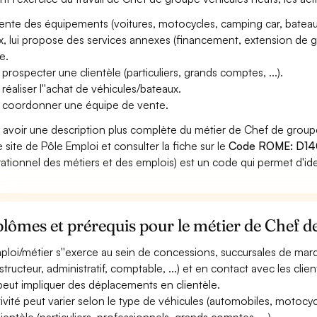
ente des équipements (voitures, motocycles, camping car, bateaux, .
x, lui propose des services annexes (financement, extension de gara
e.
 prospecter une clientèle (particuliers, grands comptes, ...).
 réaliser l''achat de véhicules/bateaux.
 coordonner une équipe de vente.
 avoir une description plus complète du métier de Chef de grou
le site de Pôle Emploi et consulter la fiche sur le
Code ROME: D1
ationnel des métiers et des emplois) est un code qui permet d'ide
lômes et prérequis pour le métier de Chef d
mploi/métier s''exerce au sein de concessions, succursales de marqu
structeur, administratif, comptable, ...) et en contact avec les clien
 peut impliquer des déplacements en clientèle.
ctivité peut varier selon le type de véhicules (automobiles, motocycle