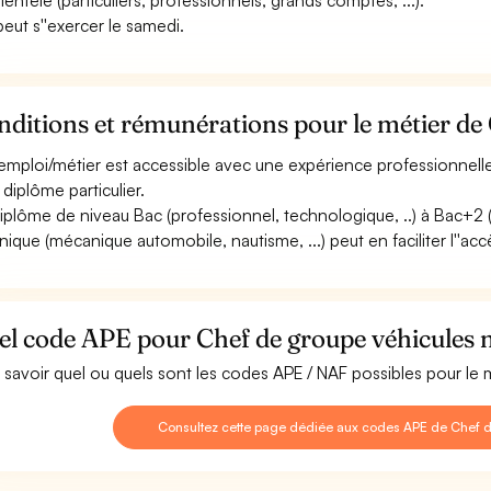
lientèle (particuliers, professionnels, grands comptes, ...).
 peut s''exercer le samedi.
ditions et rémunérations pour le métier de 
emploi/métier est accessible avec une expérience professionnell
 diplôme particulier.
iplôme de niveau Bac (professionnel, technologique, ..) à Bac+2 
nique (mécanique automobile, nautisme, ...) peut en faciliter l''acc
l code APE pour Chef de groupe véhicules n
 savoir quel ou quels sont les codes APE / NAF possibles pour le
Consultez cette page dédiée aux codes APE de Chef d