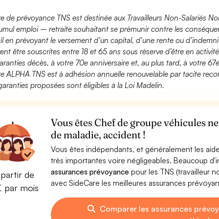
fre de prévoyance TNS est destinée aux Travailleurs Non-Salariés No
umul emploi – retraite souhaitant se prémunir contre les conséquen
ail en prévoyant le versement d’un capital, d’une rente ou d’indemnit
ent être souscrites entre 18 et 65 ans sous réserve d’être en activi
aranties décès, à votre 70e anniversaire et, au plus tard, à votre 67e
fre ALPHA TNS est à adhésion annuelle renouvelable par tacite recon
garanties proposées sont éligibles à la Loi Madelin.
Vous êtes Chef de groupe véhicules ne
de maladie, accident !
Vous êtes indépendants, et généralement les aide
très importantes voire négligeables. Beaucoup d
assurances prévoyance
pour les TNS (travailleur 
partir de
avec SideCare les meilleures assurances prévoya
€ par mois
Comparer les assurances prévo