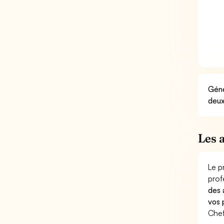
Géné
deux
Les 
Le p
prof
des 
vos 
Chef