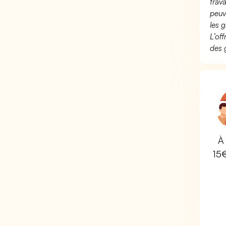
trav
peuv
les g
L’of
des 
À 
15