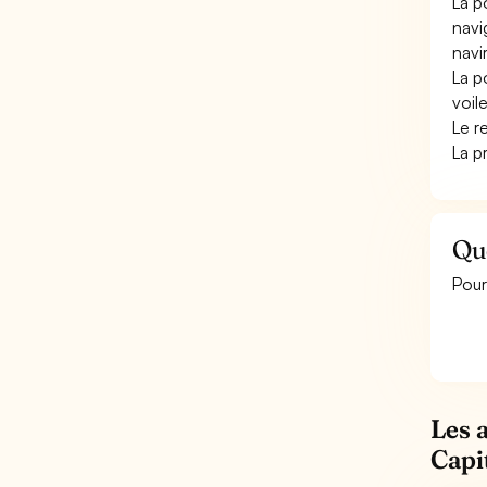
La p
navi
navi
La p
voil
Le r
La pr
Qu
Pour
Les 
Capi