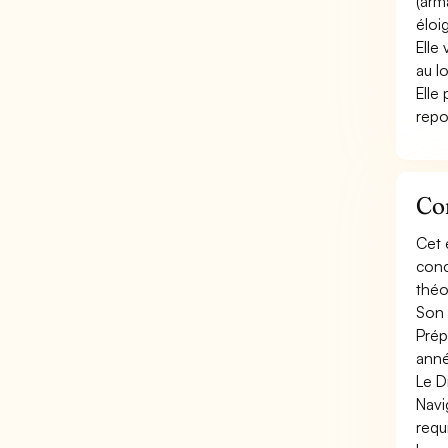
(arm
éloi
Elle
au lo
Elle
repo
Co
Cet 
conc
théo
Son 
Prép
anné
Le D
Navi
requ