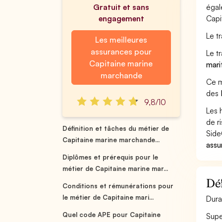
Gratuit et sans
égal
engagement
Capi
Le t
Les meilleures
assurances pour
Le t
Capitaine marine
mari
marchande
Ce m
des
9,8/10
Les 
de r
Définition et tâches du métier de
Side
Capitaine marine marchande...
assu
Diplômes et prérequis pour le
métier de Capitaine marine mar...
Déf
Conditions et rémunérations pour
le métier de Capitaine mari...
Dura
Quel code APE pour Capitaine
Supe