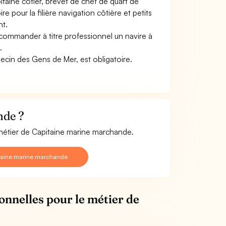
itaine côtier, brevet de chef de quart de
e pour la filière navigation côtière et petits
ht.
 commander à titre professionnel un navire à
.
ecin des Gens de Mer, est obligatoire.
nde ?
 métier de Capitaine marine marchande.
itaine marine marchande
onnelles pour le métier de