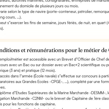
ateurs, autorités maritimes, consignataires, entreprises de manutent
gnement du domicile de plusieurs jours ou mois.
 varie selon le type de navire (porte-conteneur, pétrolier, remorque
ng cours, ...).
 peut s''exercer les fins de semaine, jours fériés, de nuit, en quart
s).
nditions et rémunérations pour le métier d
emploi/métier est accessible avec un Brevet d''Officier de Chef d
ours avec un Bac ou sur dossier avec un Bac+2 scientifique ou p
rique (3 ans) et pratique (12 mois).
accès dans l''armée (École navale) s''effectue sur concours à parti
aratoires aux Grandes Ecoles -CPGE-, ...), complété par une forma
es.
iplôme d''Etudes Supérieures de la Marine Marchande -DESMM-, l
gation Marchande -C2NM- ou le brevet de Capitaine de 1ère cla
is pour les fonctions de capitaine.