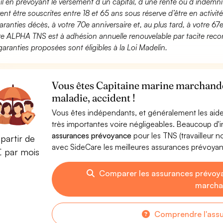
ail en prévoyant le versement d’un capital, d’une rente ou d’indemnit
ent être souscrites entre 18 et 65 ans sous réserve d’être en activi
aranties décès, à votre 70e anniversaire et, au plus tard, à votre 67e
fre ALPHA TNS est à adhésion annuelle renouvelable par tacite recon
garanties proposées sont éligibles à la Loi Madelin.
Vous êtes Capitaine marine marchande
maladie, accident !
Vous êtes indépendants, et généralement les aide
très importantes voire négligeables. Beaucoup d
assurances prévoyance
pour les TNS (travailleur 
partir de
avec SideCare les meilleures assurances prévoy
€ par mois
Comparer les assurances prévoy
march
Comprendre l'ass