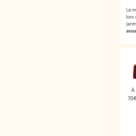
Le m
lors
(ent
assu
À 
15