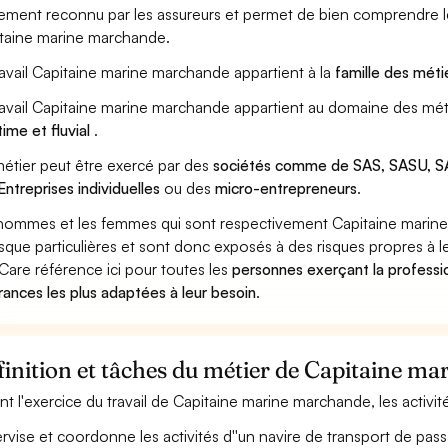
ement reconnu par les assureurs et permet de bien comprendre le
taine marine marchande.
ravail Capitaine marine marchande appartient à la
famille des méti
ravail Capitaine marine marchande appartient au domaine des méti
time et fluvial
.
étier peut être exercé par des
sociétés comme de SAS, SASU, SA
Entreprises individuelles
ou des
micro-entrepreneurs
.
hommes et les femmes qui sont respectivement Capitaine marine 
isque particulières et sont donc exposés à des risques propres à le
Care référence ici pour toutes les
personnes exerçant la professi
rances les plus adaptées à leur besoin
.
inition et tâches du métier de Capitaine m
nt l'exercice du travail de Capitaine marine marchande, les activi
rvise et coordonne les activités d''un navire de transport de pas