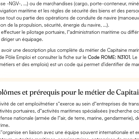
sse -NGV-, ...) ou de marchandises (cargo, porte-conteneur, minéral
avigation maritime et les règles de sécurité des biens et des pers
ise tout ou partie des opérations de conduite de navire (manoeuvre
ion de la propulsion, sécurité, énergie du navire, ...).
 effectuer le pilotage portuaire, l''administration maritime ou différ
 diriger un équipage.
 avoir une description plus complète du métier de Capitaine mar
 de Pôle Emploi et consulter la fiche sur le
Code ROME: N3101
. L
métiers et des emplois) est un code qui permet d'identifier de ma
plômes et prérequis pour le métier de Capi
ctivité de cet emploi/métier s''exerce au sein d''entreprises de tr
ctivités portuaires, d''activités maritimes spécialisées (recherche 
éfense nationale (armée de l''air, de terre, marine, gendarmerie), d
time.
 s''organise en liaison avec une équipe souvent internationale et 