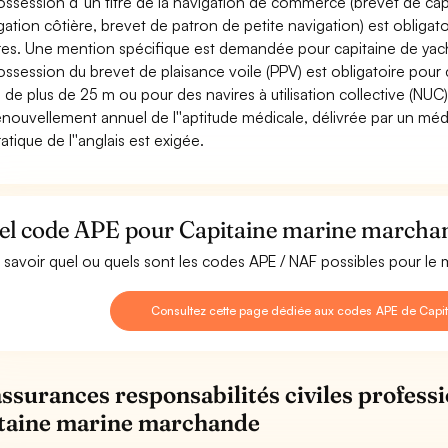
ossession d''un titre de la navigation de commerce (brevet de cap
gation côtière, brevet de patron de petite navigation) est obligatoir
res. Une mention spécifique est demandée pour capitaine de yac
ossession du brevet de plaisance voile (PPV) est obligatoire pour
e de plus de 25 m ou pour des navires à utilisation collective (NUC)
enouvellement annuel de l''aptitude médicale, délivrée par un méd
atique de l''anglais est exigée.
el code APE pour Capitaine marine marcha
 savoir quel ou quels sont les codes APE / NAF possibles pour le
Consultez cette page dédiée aux codes APE de Cap
assurances responsabilités civiles professi
taine marine marchande