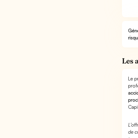
Géné
risq
Les 
Le p
prof
acci
proc
Capi
L’of
de c