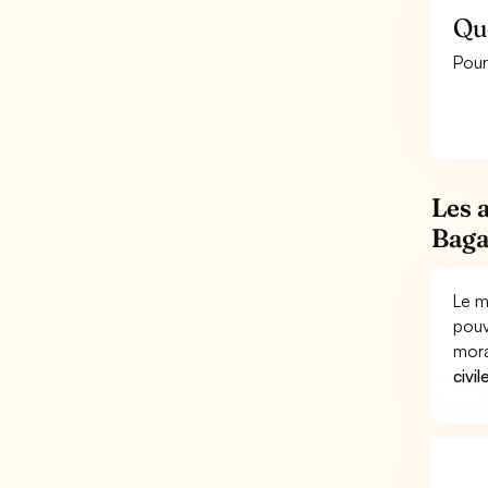
Que
Pour
Les 
Baga
Le m
pouv
mora
civil