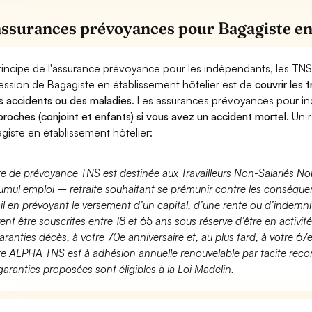
assurances prévoyances pour Bagagiste en
rincipe de l'assurance prévoyance pour les indépendants, les TNS
ession de Bagagiste en établissement hôtelier est de
couvrir les 
s accidents ou des maladies
. Les assurances prévoyances pour 
proches (conjoint et enfants) si vous avez un accident mortel.
Un r
giste en établissement hôtelier:
fre de prévoyance TNS est destinée aux Travailleurs Non-Salariés No
umul emploi – retraite souhaitant se prémunir contre les conséquen
ail en prévoyant le versement d’un capital, d’une rente ou d’indemnit
ent être souscrites entre 18 et 65 ans sous réserve d’être en activi
aranties décès, à votre 70e anniversaire et, au plus tard, à votre 67e
fre ALPHA TNS est à adhésion annuelle renouvelable par tacite recon
garanties proposées sont éligibles à la Loi Madelin.