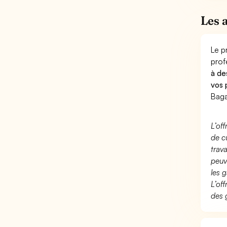
Les 
Le p
prof
à de
vos 
Baga
L’of
de c
trav
peuv
les g
L’of
des 