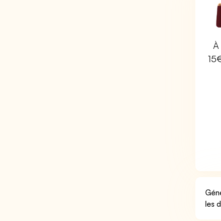
À 
15
Géné
les 