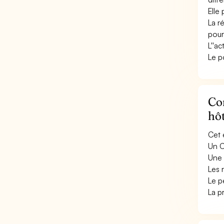
Elle
La r
pour
L''ac
Le p
Con
hôt
Cet 
Un C
Une 
Les 
Le p
La p