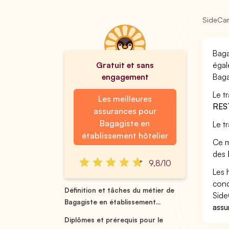
SideCa
Baga
Gratuit et sans
égal
engagement
Baga
Le t
Les meilleures
RES
assurances pour
Bagagiste en
Le t
établissement hôtelier
Ce m
des
9,8/10
Les 
cond
Définition et tâches du métier de
Side
Bagagiste en établissement...
assu
Diplômes et prérequis pour le