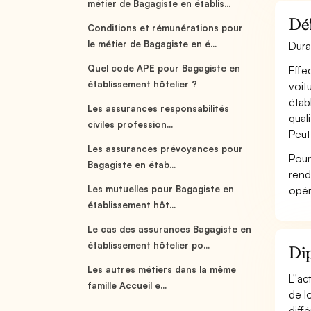
métier de Bagagiste en établis...
Déf
Conditions et rémunérations pour
le métier de Bagagiste en é...
Dura
Quel code APE pour Bagagiste en
Effe
établissement hôtelier ?
voit
étab
Les assurances responsabilités
qual
civiles profession...
Peut
Les assurances prévoyances pour
Pour
Bagagiste en étab...
rend
Les mutuelles pour Bagagiste en
opér
établissement hôt...
Le cas des assurances Bagagiste en
établissement hôtelier po...
Dip
Les autres métiers dans la même
L''a
famille Accueil e...
de l
diffé