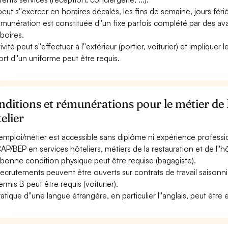
 peut s''exercer en horaires décalés, les fins de semaine, jours férié
émunération est constituée d''un fixe parfois complété par des ava
boires.
tivité peut s''effectuer à l''extérieur (portier, voiturier) et impliquer
ort d''un uniforme peut être requis.
ditions et rémunérations pour le métier de
elier
emploi/métier est accessible sans diplôme ni expérience professi
AP/BEP en services hôteliers, métiers de la restauration et de l''hô
bonne condition physique peut être requise (bagagiste).
recrutements peuvent être ouverts sur contrats de travail saisonni
ermis B peut être requis (voiturier).
ratique d''une langue étrangère, en particulier l''anglais, peut être 