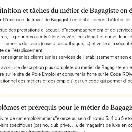
inition et tâches du métier de Bagagiste en 
nt l'exercice du travail de Bagagiste en établissement hôtelier, les
ctue des prestations d''accueil, d''accompagnement et de service
ures, ...) pour des clients à leur arrivée, leur départ et durant leur
lissements de loisirs (casino, discothèque, ...) et veille à la sécuri
ité de l''établissement.
 renseigner les clients sur les services de l''établissement et son
 avoir une description plus complète du métier de Bagagiste en 
re sur le site de Pôle Emploi et consulter la fiche sur le
Code ROM
ationnel des métiers et des emplois) est un code qui permet d'ide
lômes et prérequis pour le métier de Bagagis
ctivité de cet emploi/métier s''exerce au sein d''hôtels 3, 4 ou 5 ét
oisirs spécifiques (casino, club privé, ...), de magasins de luxe en 
rents services (réception, conciergerie, ...).