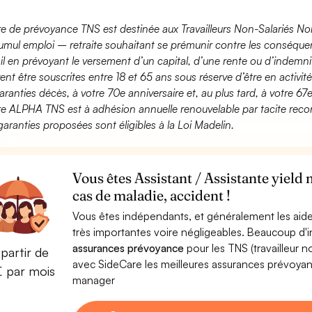
fre de prévoyance TNS est destinée aux Travailleurs Non-Salariés No
umul emploi – retraite souhaitant se prémunir contre les conséquen
ail en prévoyant le versement d’un capital, d’une rente ou d’indemnit
ent être souscrites entre 18 et 65 ans sous réserve d’être en activi
aranties décès, à votre 70e anniversaire et, au plus tard, à votre 67e
fre ALPHA TNS est à adhésion annuelle renouvelable par tacite recon
garanties proposées sont éligibles à la Loi Madelin.
Vous êtes Assistant / Assistante yield
cas de maladie, accident !
Vous êtes indépendants, et généralement les aide
très importantes voire négligeables. Beaucoup d
assurances prévoyance
pour les TNS (travailleur 
partir de
avec SideCare les meilleures assurances prévoyanc
€ par mois
manager