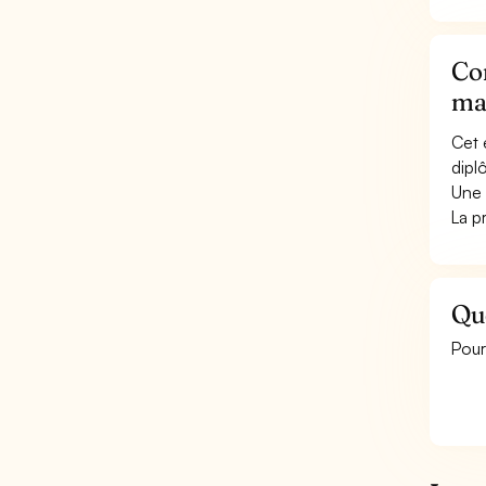
Con
ma
Cet 
dipl
Une 
La p
Que
Pour