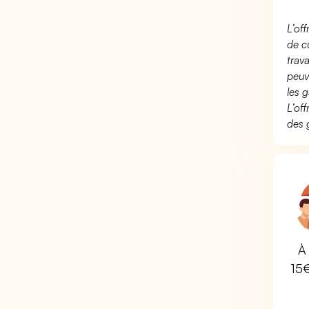
L’of
de c
trav
peuv
les g
L’of
des 
À 
15