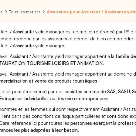
re
Tous les métiers
Assurance pour Assistant / Assistante yie
stant / Assistante yield manager est un métier référencé par Pôle em
ement reconnu par les assureurs et permet de bien comprendre le
stant / Assistante yield manager.
ravail Assistant / Assistante yield manager appartient à la
famille d
TAURATION TOURISME LOISIRS ET ANIMATION
.
ravail Assistant / Assistante yield manager appartient au domaine 
ercialisation et vente de produits touristiques
.
étier peut être exercé par des
sociétés comme de SAS, SASU, SA
Entreprises individuelles
ou des
micro-entrepreneurs
.
hommes et les femmes qui sont respectivement Assistant / Assist
aillent dans des conditions de risque particulières et sont donc ex
Care référence ici pour toutes les
personnes exerçant la professio
rances les plus adaptées à leur besoin
.