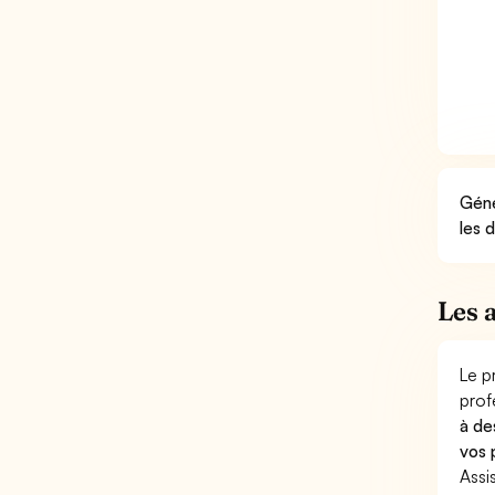
Géné
les 
Les 
Le p
prof
à de
vos 
Assi