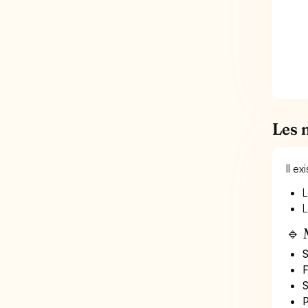
Les 
Il e
L
L
🔹 
S
F
S
P