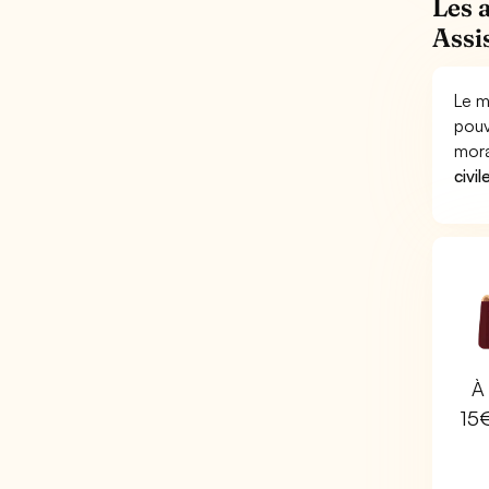
Les 
Assi
Le m
pouv
mora
civil
À 
15