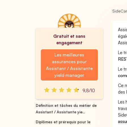
SideCa
Assi
Gratuit et sans
égal
engagement
Assi
Le t
Les meilleures
RES
assurances pour
Assistant / Assistante
Le t
yield manager
comm
Ce m
9,8/10
des
Les 
Définition et tâches du métier de
trav
Assistant / Assistante yie...
Side
assu
Diplômes et prérequis pour le