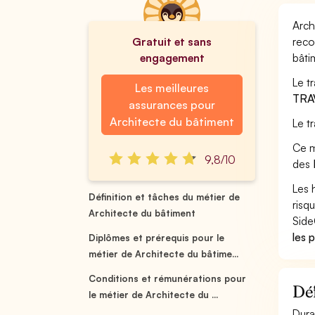
Arch
Gratuit et sans
reco
engagement
bâti
Le t
Les meilleures
TRA
assurances pour
Architecte du bâtiment
Le t
Ce m
9,8/10
des
Les 
Définition et tâches du métier de
risq
Architecte du bâtiment
Side
les 
Diplômes et prérequis pour le
métier de Architecte du bâtime...
Conditions et rémunérations pour
Déf
le métier de Architecte du ...
Dura