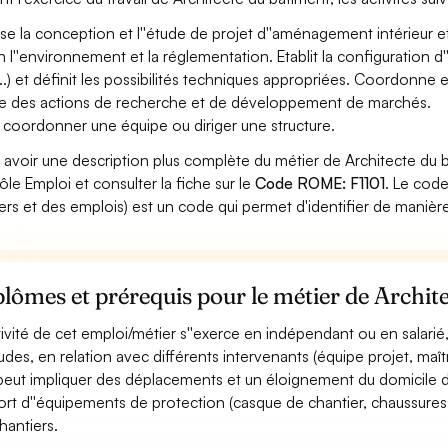
ise la conception et l''étude de projet d''aménagement intérieur e
n l''environnement et la réglementation. Etablit la configuration d
...) et définit les possibilités techniques appropriées. Coordonne e
 des actions de recherche et de développement de marchés.
 coordonner une équipe ou diriger une structure.
 avoir une description plus complète du métier de Architecte du 
ôle Emploi et consulter la fiche sur le
Code ROME: F1101
. Le cod
ers et des emplois) est un code qui permet d'identifier de manièr
lômes et prérequis pour le métier de Archit
ctivité de cet emploi/métier s''exerce en indépendant ou en salarié
tudes, en relation avec différents intervenants (équipe projet, maître
 peut impliquer des déplacements et un éloignement du domicile de
ort d''équipements de protection (casque de chantier, chaussures de 
chantiers.