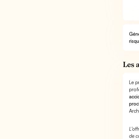
Géné
risq
Les 
Le p
prof
acci
proc
Arch
L’of
de c