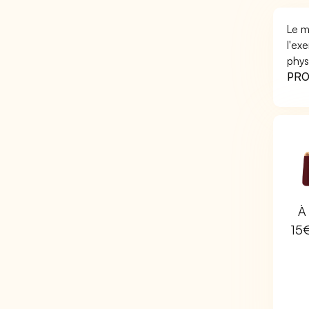
Le m
l'ex
phys
PRO 
À 
15