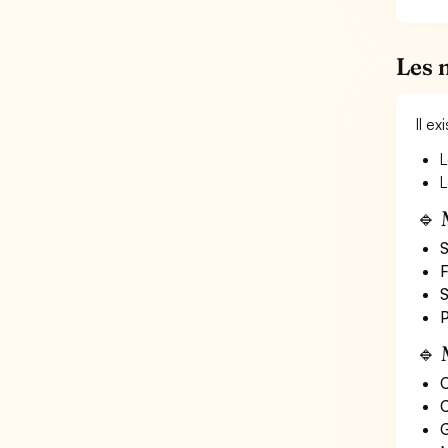
Les 
Il e
L
L
🔹 
S
F
S
P
🔹 
O
C
G