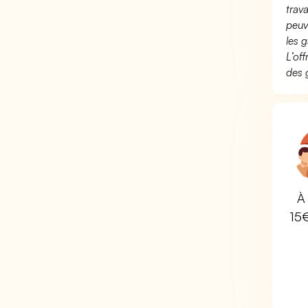
trav
peuv
les g
L’of
des 
À 
15