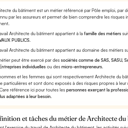
itecte du bâtiment est un métier référencé par Pôle emploi, par de
nnu par les assureurs et permet de bien comprendre les risques i
ment.
ravail Architecte du bâtiment appartient à la
famille des métiers
sui
VAUX PUBLICS
.
ravail Architecte du bâtiment appartient au domaine des métiers s
étier peut être exercé par des
sociétés comme de SAS, SASU, SA
Entreprises individuelles
ou des
micro-entrepreneurs
.
hommes et les femmes qui sont respectivement Architecte du bâti
ue particulières et sont donc exposés à des risques propres à leur 
Care référence ici pour toutes les
personnes exerçant la professi
plus adaptées à leur besoin
.
inition et tâches du métier de Architecte du
nt l'exercice du travail de Architecte du bâtiment, les activités su