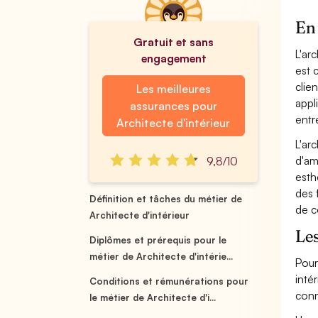
En 
Gratuit et sans
L'ar
engagement
est 
clie
Les meilleures
appl
assurances pour
entr
Architecte d'intérieur
L'ar
d'am
9,8/10
esth
des 
Définition et tâches du métier de
de c
Architecte d'intérieur
Les
Diplômes et prérequis pour le
métier de Architecte d'intérie...
Pour
inté
Conditions et rémunérations pour
conn
le métier de Architecte d'i...