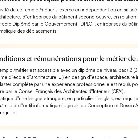
ctivité de cet emploi/métier s''exerce en indépendant ou en salarié
rchitecture, d''entreprises du bâtiment second oeuvre, en relation 
itecte Diplômé par le Gouvernement -DPLG-, entreprises du bâtim
 implique des déplacements.
ditions et rémunérations pour le métier de A
emploi/métier est accessible avec un diplôme de niveau bac+2 (BTS
me d''école d''architecture, ...) en design d''espace, architecture in
aster complété par une expérience professionnelle est requis pour l
vré par le Conseil Français des Architectes d''Intérieur (CFAI).
atique d''une langue étrangère, en particulier l''anglais, est requise
aîtrise de l''outil informatique (logiciels de Conception et Dessin
 requise.