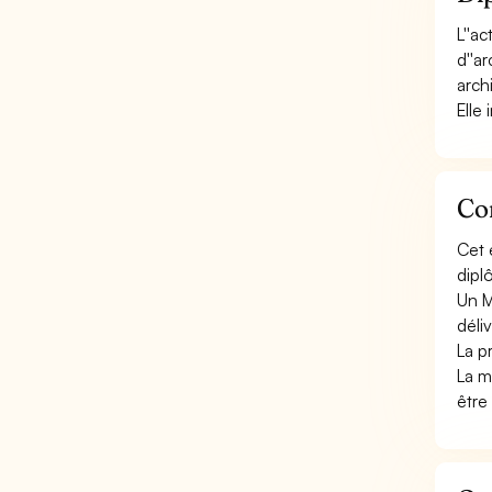
L''a
d''a
arch
Elle
Con
Cet 
diplô
Un M
déli
La pr
La m
être