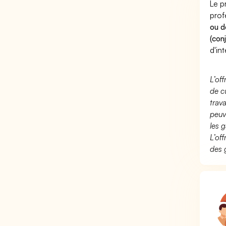
Le p
prof
ou d
(con
d'int
L’of
de c
trav
peuv
les g
L’of
des 