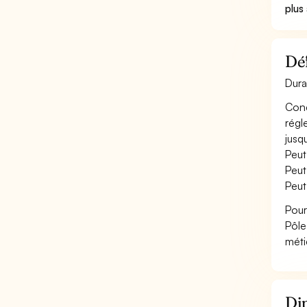
plus
Déf
Dura
Conç
régl
jusq
Peut
Peut
Peut
Pour
Pôle
méti
Dip