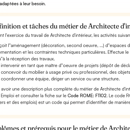
 adaptées à leur besoin
.
inition et tâches du métier de Architecte d'i
nt l'exercice du travail de Architecte d'intérieur, les activités sui
oit l''aménagement (décoration, second oeuvre, ...) d''espaces de 
ementation et les contraintes techniques particulières. Effectue le su
u''à la réception des travaux.
 intervenir en tant que maître d''oeuvre de projets (dépôt de déclar
 concevoir du mobilier à usage privé ou professionnel, des objet
 coordonner une équipe, diriger un service ou une structure.
 avoir une description plus complète du métier de Architecte d'in
 Emploi et consulter la fiche sur le
Code ROME: F1102
. Le code R
ers et des emplois) est un code qui permet d'identifier de manièr
lômes et prérequis pour le métier de Archite