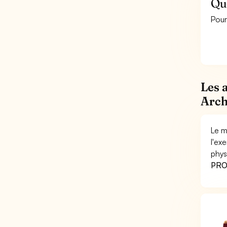
Que
Pour
Les 
Arch
Le m
l'ex
phys
PRO 