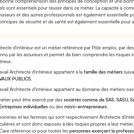
bonne compréhension des principes de conception et une bonne
els sont essentiels pour réussir dans ce métier. La capacité à co
nisseurs et des autres professionnels est également essentielle po
principes de sécurité et de santé est également essentielle pour 
itecte d'intérieur est un métier référencé par Pôle emploi, par des
nnu par les assureurs et permet de bien comprendre les risques i
érieur.
avail Architecte d'intérieur appartient à la
famille des métiers
suiv
VAUX PUBLICS
.
ravail Architecte d'intérieur appartient au domaine des métiers sui
étier peut être exercé par des
sociétés comme de SAS, SASU, SA
Entreprises individuelles
ou des
micro-entrepreneurs
.
hommes et les femmes qui sont respectivement Architecte d'intérie
iculières et sont donc exposés à des risques propres à leur métier
Care référence ici pour toutes les
personnes exerçant la professio