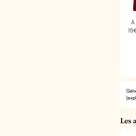
À 
15
Géné
(exp
Les 