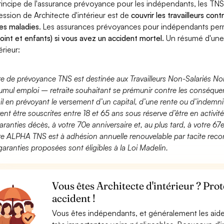
rincipe de l'assurance prévoyance pour les indépendants, les TNS
ession de Architecte d'intérieur est de
couvrir les travailleurs co
es maladies
. Les assurances prévoyances pour indépendants pe
joint et enfants) si vous avez un accident mortel.
Un résumé d'une
érieur:
fre de prévoyance TNS est destinée aux Travailleurs Non-Salariés No
umul emploi – retraite souhaitant se prémunir contre les conséquen
ail en prévoyant le versement d’un capital, d’une rente ou d’indemnit
ent être souscrites entre 18 et 65 ans sous réserve d’être en activi
aranties décès, à votre 70e anniversaire et, au plus tard, à votre 67e
fre ALPHA TNS est à adhésion annuelle renouvelable par tacite recon
garanties proposées sont éligibles à la Loi Madelin.
Vous êtes Architecte d'intérieur ? Pro
accident !
Vous êtes indépendants, et généralement les aide