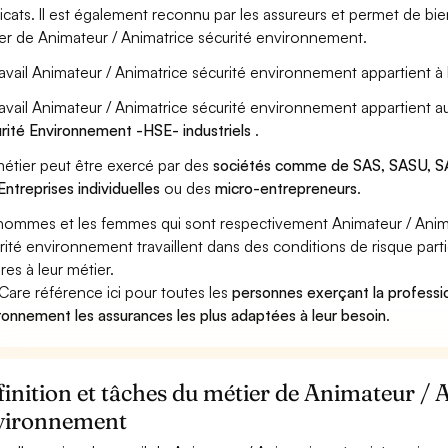
icats. Il est également reconnu par les assureurs et permet de bi
er de Animateur / Animatrice sécurité environnement.
ravail Animateur / Animatrice sécurité environnement appartient à
ravail Animateur / Animatrice sécurité environnement appartient 
rité Environnement -HSE- industriels
.
étier peut être exercé par des
sociétés comme de SAS, SASU, SA
Entreprises individuelles
ou des
micro-entrepreneurs
.
hommes et les femmes qui sont respectivement Animateur / Anima
rité environnement travaillent dans des conditions de risque part
res à leur métier.
Care référence ici pour toutes les
personnes exerçant la professi
ronnement les assurances les plus adaptées à leur besoin
.
inition et tâches du métier de Animateur / 
vironnement