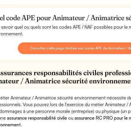
el code APE pour Animateur / Animatrice s
 savoir quel ou quels sont les codes APE / NAF possibles pour le 
ronnement.
Consultez cette page dédiée aux codes APE de Animateur / A
assurances responsabilités civiles professi
ateur / Animatrice sécurité environneme
étier Animateur / Animatrice sécurité environnement nécessite de
essionnels. Vous pouvez lors de l'exercice du métier Animateur 
dommages à une personne morale (entreprise) ou physique (un parti
 une
assurance responsabilité civile
ou
assurance RC PRO pour le m
ronnement
.