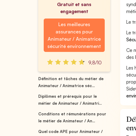
Gratuit et sans
synd
engagement
méti
Le t
Les meilleures
assurances pour
Le t
Animateur / Animatrice
Sécu
sécurité environnement
Ce m
des
9,8/10
Les 
sécu
Définition et tâches du métier de
prop
Animateur / Animatrice séc...
Side
envi
Diplômes et prérequis pour le
métier de Animateur / Animatri...
Conditions et rémunérations pour
Déf
le métier de Animateur / An...
en
Quel code APE pour Animateur /