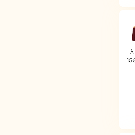
À 
15