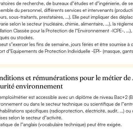
ratoires de recherche, de bureaux d''études et d''ingénierie, de se
nsemble du personnel, différents services et intervenants (product
urs, sous-traitants, prestataires, ...). Elle peut impliquer des dépl
 varie selon le secteur (nucléaire, chimie, alimentaire, ...), la régl
allation Classée pour la Protection de l''Environnement -ICPE-, ...)
iqués ou stockés.
 peut s''exercer les fins de semaine, jours fériés et être soumise à 
ort d''Equipements de Protection Individuelle -EPI- (masque, gants,
ditions et rémunérations pour le métier de
curité environnement
emploi/métier est accessible avec un diplôme de niveau Bac+2 (B
ronnement ou dans le secteur technique ou scientifique de l''entr
habilitations spécifiques (radioprotection, électricité, audit, ...) o
ses selon le secteur d''activité.
ratique de l''anglais (vocabulaire technique) peut être exigée.