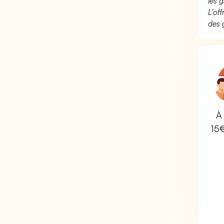
les g
L’of
des 
À 
15