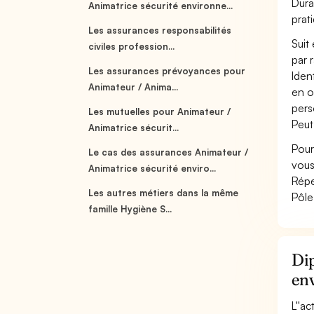
Dura
Animatrice sécurité environne...
prat
Les assurances responsabilités
Suit
civiles profession...
par 
Les assurances prévoyances pour
Iden
Animateur / Anima...
en o
pers
Les mutuelles pour Animateur /
Peut
Animatrice sécurit...
Pour
Le cas des assurances Animateur /
vous
Animatrice sécurité enviro...
Répe
Les autres métiers dans la même
Pôle
famille Hygiène S...
Dip
en
L''a