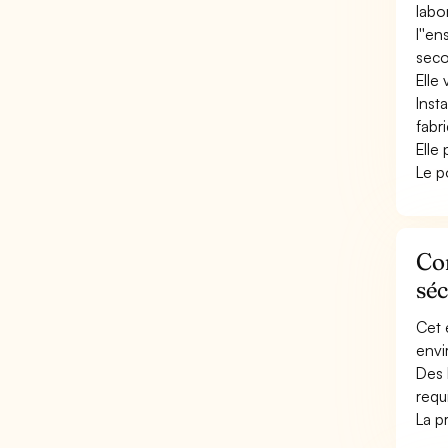
labo
l''e
seco
Elle
Inst
fabr
Elle
Le p
Con
sé
Cet 
envi
Des 
requi
La p