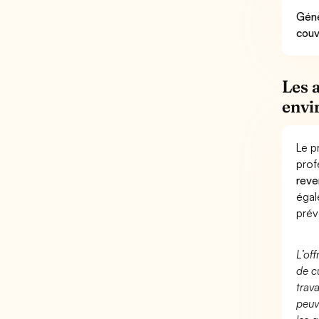
Géné
couv
Les 
envi
Le p
prof
reve
éga
prév
L’of
de c
trav
peuv