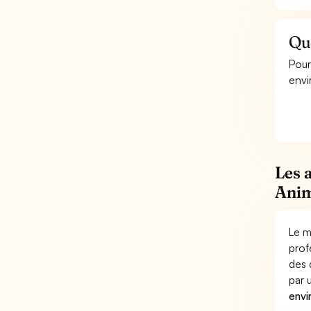
Qu
Pour
envi
Les 
Anim
Le m
prof
des 
par
envi