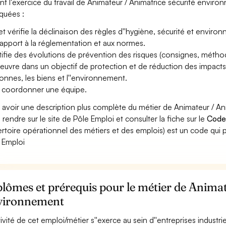
nt l'exercice du travail de Animateur / Animatrice sécurité enviro
iquées :
 et vérifie la déclinaison des règles d''hygiène, sécurité et envir
rapport à la réglementation et aux normes.
tifie des évolutions de prévention des risques (consignes, méthode
euvre dans un objectif de protection et de réduction des impacts et 
onnes, les biens et l''environnement.
 coordonner une équipe.
 avoir une description plus complète du métier de Animateur / A
 rendre sur le site de Pôle Emploi et consulter la fiche sur le
Code
rtoire opérationnel des métiers et des emplois) est un code qui p
 Emploi
lômes et prérequis pour le métier de Animat
vironnement
ctivité de cet emploi/métier s''exerce au sein d''entreprises industr