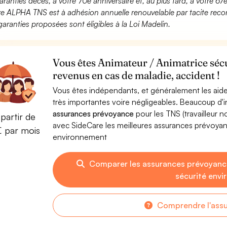
aranties décès, à votre 70e anniversaire et, au plus tard, à votre 67e
fre ALPHA TNS est à adhésion annuelle renouvelable par tacite recon
garanties proposées sont éligibles à la Loi Madelin.
Vous êtes Animateur / Animatrice séc
revenus en cas de maladie, accident !
Vous êtes indépendants, et généralement les aide
très importantes voire négligeables. Beaucoup d
assurances prévoyance
pour les TNS (travailleur 
partir de
avec SideCare les meilleures assurances prévoyan
€ par mois
environnement
Comparer les assurances prévoyanc
sécurité env
Comprendre l'ass