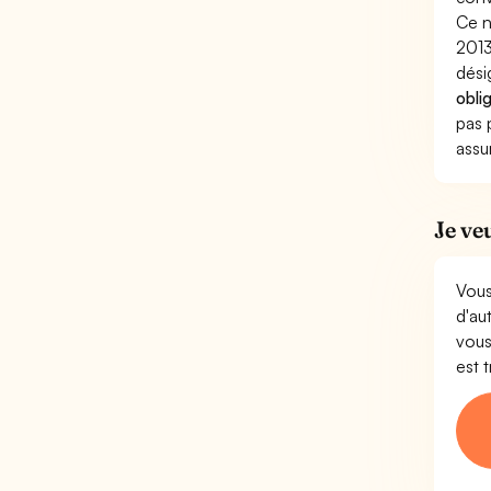
Ce n
2013
dési
obli
pas 
assu
Je ve
Vous
d'au
vous
est 