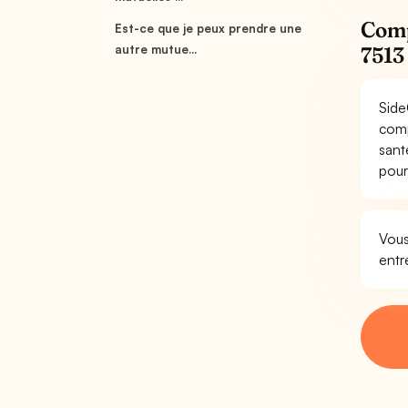
Comp
Est-ce que je peux prendre une
autre mutue...
7513
Side
comp
sant
pour
Vous
entr