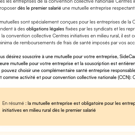
es les entreprises de la convention collective nationale Centres in
proposer
dès le premier salarié
une mutuelle entreprise respectant 
.
mutuelles sont spécialement conçues pour les entreprises de la CCN
ndent à des
obligations légales
fixées par les syndicats et les rep
 la convention collective Centres initiatives en milieu rural, il es
minima de remboursements de frais de santé imposés par vos ac
ous désirez souscrire à une mutuelle pour votre entreprise, Side
leure mutuelle pour votre entreprise
et la souscription est entière
 pouvez choisir une complémentaire santé entreprise
responsabl
t comme activité et pour convention collective nationale (CCN): Cen
En résumé :
la mutuelle entreprise est obligatoire pour les entr
initiatives en milieu rural dès le premier salarié