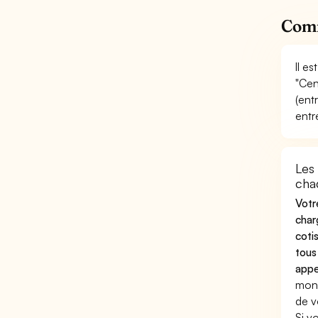
Comm
Il e
"Cen
(ent
entr
Les
cha
Votr
char
coti
tous
appe
mont
de v
Si v