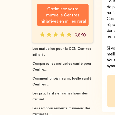
Tout
de 
Optimisez votre
rural
mutuelle Centres
Ces 
initiatives en milieu rural
répo
dans
9,8/10
les 
Si v
Les mutuelles pour la CCN Centres
meil
initiati...
Vous
Comparez les mutuelles santé pour
ayan
Centre...
Comment choisir sa mutuelle santé
Centres ...
Les prix, tarifs et cotisations des
mutuel...
Les remboursements minimaux des
mutuelles ...