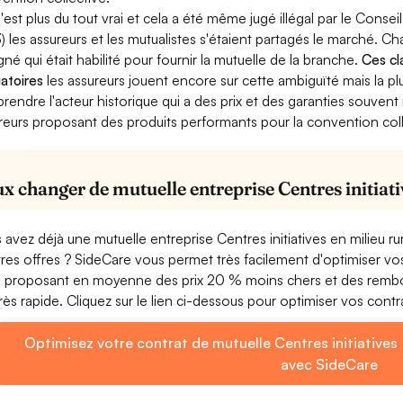
'est plus du tout vrai et cela a été même jugé illégal par le Consei
) les assureurs et les mutualistes s'étaient partagés le marché. C
gné qui était habilité pour fournir la mutuelle de la branche.
Ces cl
gatoires
les assureurs jouent encore sur cette ambiguïté mais la p
prendre l'acteur historique qui a des prix et des garanties souve
reurs proposant des produits performants pour la convention collec
ux changer de mutuelle entreprise Centres initiati
 avez déjà une mutuelle entreprise Centres initiatives en milieu 
tres offres ? SideCare vous permet très facilement d'optimiser vos 
 proposant en moyenne des prix 20 % moins chers et des rembo
très rapide. Cliquez sur le lien ci-dessous pour optimiser vos contr
Optimisez votre contrat de mutuelle Centres initiatives e
avec SideCare