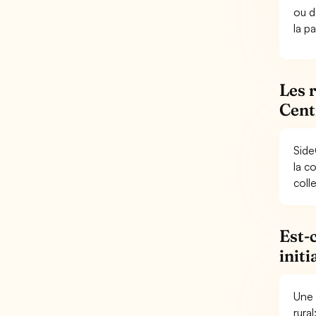
ou d
la p
Les 
Centr
Side
la c
colle
Est-
initi
Une 
rura