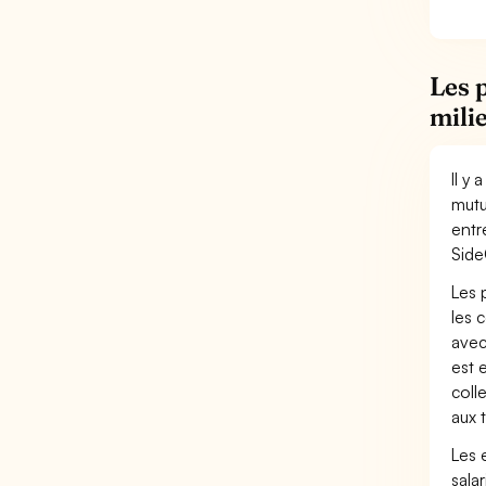
Les p
mili
Il y 
mutu
entr
Side
Les 
les 
avec
est 
coll
aux 
Les 
sala