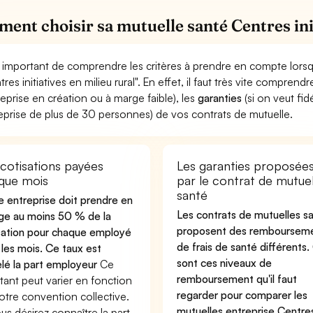
ent choisir sa mutuelle santé Centres init
st important de comprendre les critères à prendre en compte lorsq
tres initiatives en milieu rural". En effet, il faut très vite compren
reprise en création ou à marge faible), les
garanties
(si on veut fidé
eprise de plus de 30 personnes) de vos contrats de mutuelle.
 cotisations payées
Les garanties proposée
que mois
par le contrat de mutuel
santé
e entreprise doit prendre en
Les contrats de mutuelles s
ge au moins 50 % de la
proposent des remboursem
sation pour chaque employé
de frais de santé différents.
 les mois. Ce taux est
sont ces niveaux de
lé la part employeur
Ce
remboursement qu'il faut
ant peut varier en fonction
regarder pour comparer les
otre convention collective.
mutuelles entreprise Centre
ous désirez connaître la part