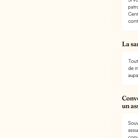
patr
Centr
cont
La sa
Tout
de m
aupa
Conve
un as
Souv
assu
conv