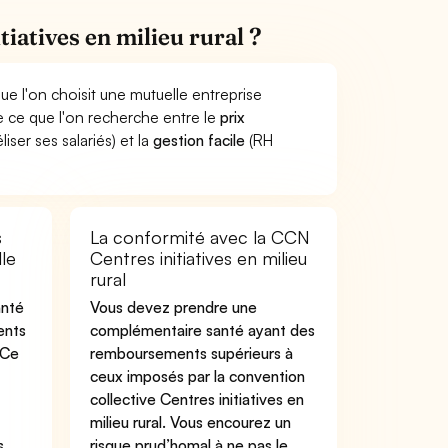
iatives en milieu rural ?
ue l'on choisit une mutuelle entreprise
dre ce que l'on recherche entre le
prix
liser ses salariés) et la
gestion facile
(RH
s
La conformité avec la CCN
le
Centres initiatives en milieu
rural
anté
Vous devez prendre une
ents
complémentaire santé ayant des
 Ce
remboursements supérieurs à
ceux imposés par la convention
collective Centres initiatives en
milieu rural. Vous encourez un
s
risque prud’homal à ne pas le