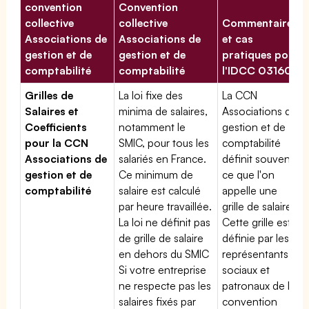
convention
Convention
collective
collective
Commentaires
Associations de
Associations de
et cas
gestion et de
gestion et de
pratiques pour
comptabilité
comptabilité
l'IDCC 03160
Grilles de
La loi fixe des
La CCN
Salaires et
minima de salaires,
Associations de
Coefficients
notamment le
gestion et de
pour la CCN
SMIC, pour tous les
comptabilité
Associations de
salariés en France.
définit souvent
gestion et de
Ce minimum de
ce que l'on
comptabilité
salaire est calculé
appelle une
par heure travaillée.
grille de salaires.
La loi ne définit pas
Cette grille est
de grille de salaire
définie par les
en dehors du SMIC
représentants
Si votre entreprise
sociaux et
ne respecte pas les
patronaux de la
salaires fixés par
convention