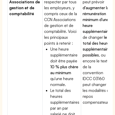
Associations de
respecter par tous
peut prévoir
gestion et de
les employeurs, y
d'augmenter la
comptabilité
compris ceux de la
rémunération
CCN Associations
minimum d'une
de gestion et de
heure
comptabilité. Voici
supplémentaire
,
les principaux
de changer
le
points à retenir :
total des heures
Une heure
supplémentaires
supplémentaire
possibles
, ou
doit être payée
encore le texte
10 % plus chère
de la
au minimum
convention
qu'une heure
IDCC 03160
normale.
peut changer
Le total des
les modalités du
heures
repos
supplémentaires
compensateur.
par an par
salarié ne doit