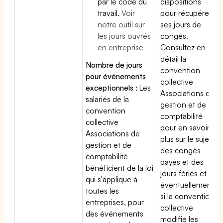
par le code du
dispositions
travail.
Voir
pour récupérer
notre outil sur
ses jours de
les jours ouvrés
congés.
en entreprise
Consultez en
détail la
Nombre de jours
convention
pour événements
collective
exceptionnels :
Les
Associations de
salariés de la
gestion et de
convention
comptabilité
collective
pour en savoir
Associations de
plus sur le sujet
gestion et de
des congés
comptabilité
payés et des
bénéficient de la loi
jours fériés et
qui s'applique à
éventuellement
toutes les
si la convention
entreprises, pour
collective
des événements
modifie les