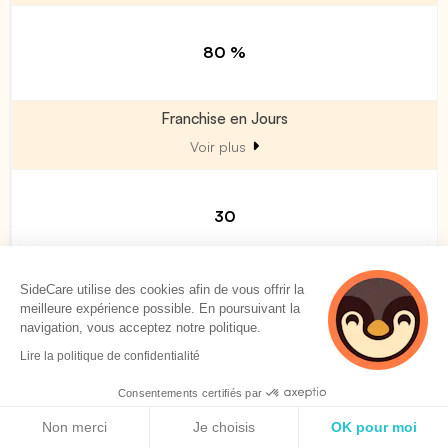
80 %
Franchise en Jours
Voir plus
30
SideCare utilise des cookies afin de vous offrir la
Garanties Décès / PTIA
meilleure expérience possible. En poursuivant la
navigation, vous acceptez notre politique.
Lire la politique de confidentialité
Décès / PTIA toutes causes en % du Salaire Annuel Brut
(célibataire, veuf, divorcé)
Consentements certifiés par
Voir plus
Politique de cookies
Non merci
Je choisis
OK pour moi