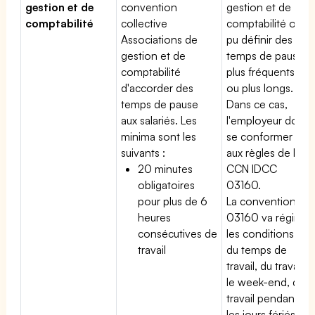
gestion et de
convention
gestion et de
comptabilité
collective
comptabilité ont
Associations de
pu définir des
gestion et de
temps de pause
comptabilité
plus fréquents
d'accorder des
ou plus longs.
temps de pause
Dans ce cas,
aux salariés. Les
l'employeur doit
minima sont les
se conformer
suivants :
aux règles de la
20 minutes
CCN IDCC
obligatoires
03160.
pour plus de 6
La convention
heures
03160 va régir
consécutives de
les conditions
travail
du temps de
travail, du travail
le week-end, du
travail pendant
les jours fériés,