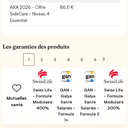
AXA 2026 - Offre
86,11 €
SideCare - Niveau 4
Essentiel
Les garanties des produits
1
2
3
4
5
6
Swiss Life
GAN -
GAN -
Swiss Life
- Formule
Galya
Galya
- Formule
Mutuelles
Modulaire
Santé
Santé
Modulaire
santé
400%
Salariés -
Salariés -
200%
Formule
Formule 2
1+