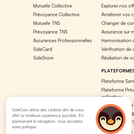
Mutuelle Collective
Explorer nos of
Prévoyance Collective
Améliorer vos c
Mutuelle TNS
Changer de cont
Prévoyance TNS
Assurance sur 
Assurances Professionnelles
Harmonisation 
SideCard
Vérification de
SideStore
Résiliation de v
PLATEFORME
Plateforme Sant
Plateforme Pré
collective
Plateforme SIR
SideCare utilise des cookies afin de vous
Nos modules S
offrir la meilleure expérience possible. En
poursuivant la navigation, vous acceptez
Plateforme QV
notre politique.
Tous nos outils