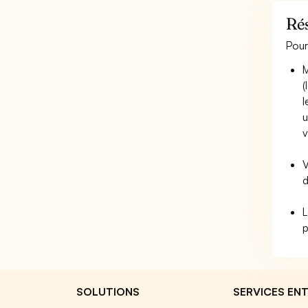
Ré
Pour
M
(
l
u
v
V
d
L
SOLUTIONS
SERVICES ENT