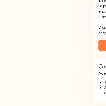
Il n'
Le p
impo
prov
Vous
adap
Co
Pour
T
A
6