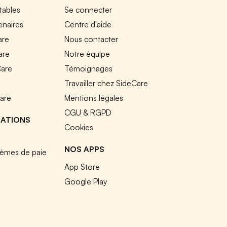
tables
Se connecter
enaires
Centre d'aide
are
Nous contacter
are
Notre équipe
Care
Témoignages
e
Travailler chez SideCare
Care
Mentions légales
CGU & RGPD
RATIONS
Cookies
NOS APPS
tèmes de paie
App Store
Google Play