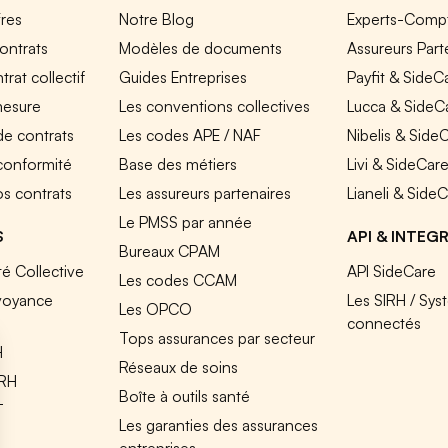
fres
Notre Blog
Experts-Comp
ontrats
Modèles de documents
Assureurs Part
rat collectif
Guides Entreprises
Payfit & SideC
mesure
Les conventions collectives
Lucca & SideC
de contrats
Les codes APE / NAF
Nibelis & Side
 conformité
Base des métiers
Livi & SideCar
os contrats
Les assureurs partenaires
Lianeli & Side
Le PMSS par année
S
API & INTEG
Bureaux CPAM
é Collective
API SideCare
Les codes CCAM
voyance
Les SIRH / Sys
Les OPCO
connectés
Tops assurances par secteur
H
Réseaux de soins
IRH
Boîte à outils santé
T
Les garanties des assurances