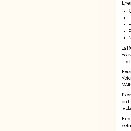
Exe
O
E
R
P
M
La R
couv
Tech
Exe
Voic
MAIN
Exem
en h
récl
Exem
votr