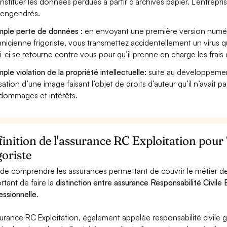
nstituer les données perdues à partir d’archives papier. L’entrepri
s engendrés.
ple perte de données :
en envoyant une première version numéri
nicienne frigoriste, vous transmettez accidentellement un virus 
i-ci se retourne contre vous pour qu’il prenne en charge les frais
ple violation de la propriété intellectuelle:
suite au développemen
lisation d’une image faisant l’objet de droits d’auteur qu’il n’avait 
dommages et intérêts.
inition de l'assurance RC Exploitation pour
goriste
 de comprendre les assurances permettant de couvrir le métier de 
rtant de faire la
distinction entre assurance Responsabilité Civile E
essionnelle
.
surance RC Exploitation, également appelée responsabilité civil