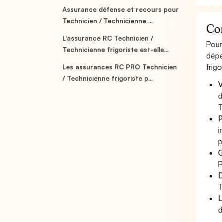
Assurance défense et recours pour
Technicien / Technicienne ...
Com
L'assurance RC Technicien /
Pour
Technicienne frigoriste est-elle...
dépe
frig
Les assurances RC PRO Technicien
/ Technicienne frigoriste p...
V
d
T
P
i
p
G
P
D
T
L
d