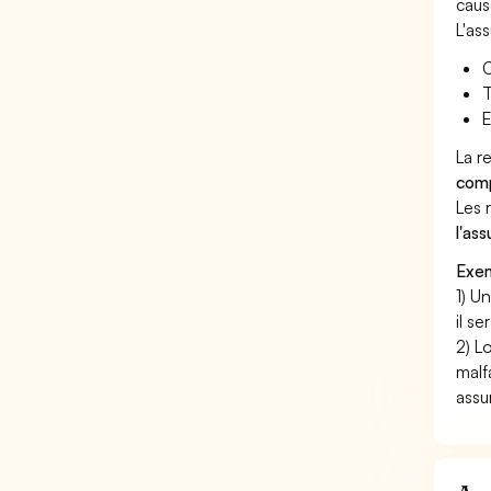
caus
L'as
C
T
E
La r
comp
Les 
l'as
Exem
1) U
il s
2) L
malf
assu