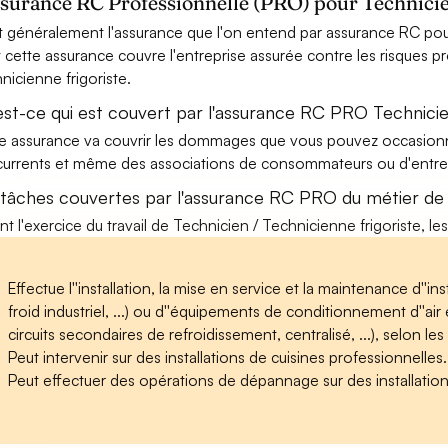
ssurance RC Professionnelle (PRO) pour Technicie
t généralement l'assurance que l'on entend par assurance RC pour
t cette assurance couvre l'entreprise assurée contre les risques p
nicienne frigoriste.
est-ce qui est couvert par l'assurance RC PRO Technicien
e assurance va couvrir les dommages que vous pouvez occasionner 
urrents et même des associations de consommateurs ou d'entrep
 tâches couvertes par l'assurance RC PRO du métier de T
nt l'exercice du travail de Technicien / Technicienne frigoriste, le
Effectue l''installation, la mise en service et la maintenance d''ins
froid industriel, ...) ou d''équipements de conditionnement d''air 
circuits secondaires de refroidissement, centralisé, ...), selon le
Peut intervenir sur des installations de cuisines professionnelles.
Peut effectuer des opérations de dépannage sur des installatio