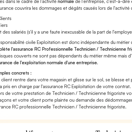
és dans le cadre de l’activité
normale
de l’entreprise, c'est-à-dire
surance couvrira les dommages et dégâts causés lors de l'activité d
lients
iers
t des salariés (s'il y a une faute inexcusable de la part de l'employe
esponsabilité civile Exploitation est donc indépendante du métier
lète l'assurance RC Professionnelle Technicien / Technicienne fri
risques couverts ne sont pas dépendants du métier même mais d'
surance de l'exploitation normale d'une entreprise
.
ples concrets :
n client rentre dans votre magasin et glisse sur le sol, se blesse et
era pris en charge par l'assurance RC Exploitation de votre contrat.
ors de votre prestation de Technicien / Technicienne frigoriste v
açons et votre client porte plainte ou demande des dédommagem
rance RC professionnelle Technicien / Technicienne frigoriste.