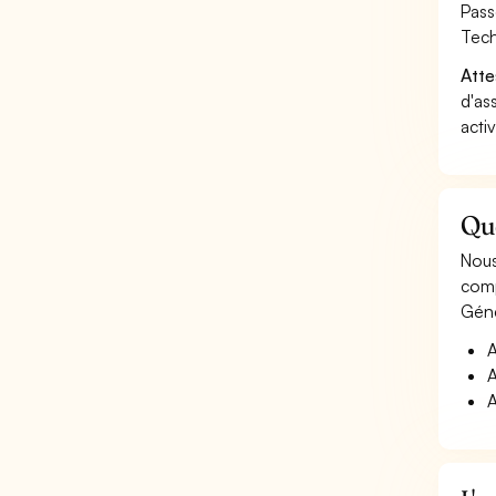
Pass
Tech
Atte
d'as
acti
Que
Nous
comp
Géné
A
A
A