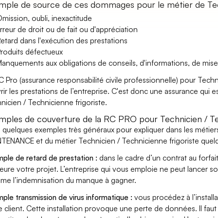
mple de source de ces dommages pour le métier de Tech
mission, oubli, inexactitude
rreur de droit ou de fait ou d'appréciation
etard dans l'exécution des prestations
roduits défectueux
anquements aux obligations de conseils, d'informations, de mise
C Pro (assurance responsabilité civile professionnelle) pour Techn
rir les prestations de l’entreprise. C'est donc une assurance qui es
nicien / Technicienne frigoriste.
mples de couverture de la RC PRO pour Technicien / Tec
i quelques exemples très généraux pour expliquer dans les métier
TENANCE et du métier Technicien / Technicienne frigoriste quelq
ple de retard de prestation :
dans le cadre d’un contrat au forfai
eure votre projet. L’entreprise qui vous emploie ne peut lancer s
ame l’indemnisation du manque à gagner.
ple transmission de virus informatique :
vous procédez à l’install
e client. Cette installation provoque une perte de données. Il faut 