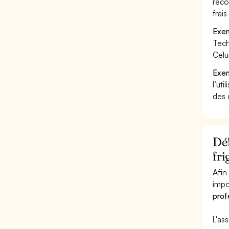
reco
frai
Exem
Tech
Celu
Exem
l’uti
des 
Déf
fri
Afin
impo
prof
L'as