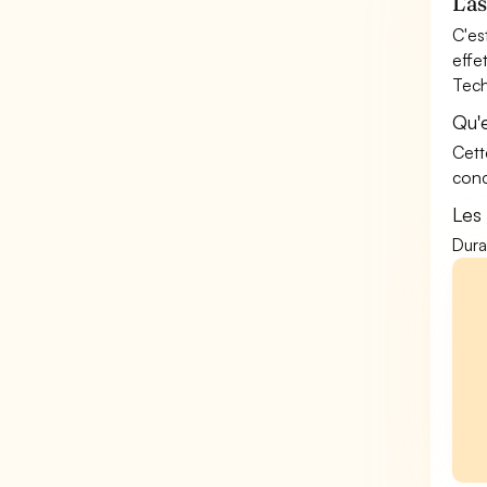
L'a
C'es
effe
Tech
Qu'
Cett
conc
Les
Dura