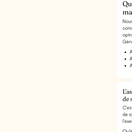
Qu
ma
Nous
comp
optr
Géné
A
A
A
L'a
de 
C'es
de s
l'ex
Qu'