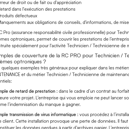
rreur de droit ou de fait ou d'appréciation
etard dans l'exécution des prestations
roduits défectueux
anquements aux obligations de conseils, d'informations, de mise
C Pro (assurance responsabilité civile professionnelle) pour Tec
èmes optroniques, permet de couvrir les prestations de l’entrepri
truite spécialement pour l'activité Technicien / Technicienne d
mples de couverture de la RC PRO pour Technicien / T
tèmes optroniques ?
i quelques exemples très généraux pour expliquer dans les métier
TENANCE et du métier Technicien / Technicienne de maintenanc
ntiels:
ple de retard de prestation :
dans le cadre d’un contrat au forfai
eure votre projet. L’entreprise qui vous emploie ne peut lancer s
ame l’indemnisation du manque à gagner.
ple transmission de virus informatique :
vous procédez à l’install
e client. Cette installation provoque une perte de données. Il faut 
nstituer les données perdues à partir d’archives papier. L’entrepri