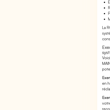
E
R
P
M
La R
syst
cons
Exe
sys
Voic
MAIN
pote
Exem
en h
récl
Exem
votr
reco