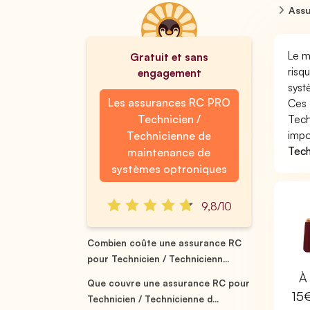
Assu
Le m
Gratuit et sans
risq
engagement
syst
Les assurances RC PRO
Ces 
Technicien /
Tech
impo
Technicienne de
Tech
maintenance de
systèmes optroniques
9,8/10
Combien coûte une assurance RC
pour Technicien / Technicienn...
À 
Que couvre une assurance RC pour
15
Technicien / Technicienne d...