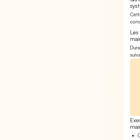
sys
Cett
conc
Les
mai
Dura
suiv
Exe
mai
O