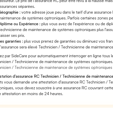
'assureur. Le prix de l'assurance RC peut être revu à la hausse mai
ssurances séparées.
éographie :
votre adresse joue peu dans le tarif d'une assuranc
aintenance de systèmes optroniques. Parfois certaines zones peu
iplôme ou Expérience :
plus vous avez de l'expérience ou de di
echnicienne de maintenance de systèmes optroniques plus l'assur
aisser ses prix.
es garanties :
plus vous prenez de garanties ou diminuez vos franc
'assurance sera élevé Technicien / Technicienne de maintenanc
ez par SideCare pour automatiquement interroger en ligne tous l
nicien / Technicienne de maintenance de systèmes optroniques
nicien / Technicienne de maintenance de systèmes optroniques
station d'assurance RC Technicien / Technicienne de maintenanc
nts vous demande une attestation d'assurance RC Technicien / 
oniques, vous devez souscrire à une assurance RC couvrant cette
e attestation en moins de 24 heures.