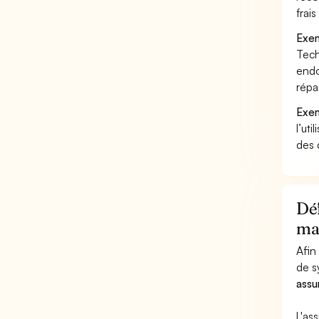
frai
Exem
Tech
endo
répa
Exem
l’uti
des 
Déf
ma
Afin
de s
assu
L'as