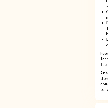
l
a
G
m
D
T
b
L
d
Pass
Tech
Tech
Atte
clie
optr
cett