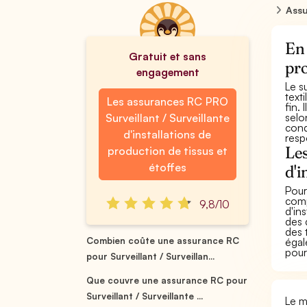
Assu
En 
Gratuit et sans
pro
engagement
Le su
text
Les assurances RC PRO
fin.
selo
Surveillant / Surveillante
cond
d'installations de
resp
Les
production de tissus et
étoffes
d'i
Pour
comp
9,8/10
d'in
des 
des 
Combien coûte une assurance RC
égal
pour
pour Surveillant / Surveillan...
Que couvre une assurance RC pour
Surveillant / Surveillante ...
Le m