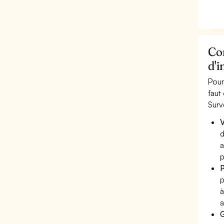
Com
d'i
Pour
faut
Surv
V
d
a
p
P
p
à
a
G