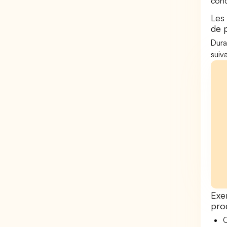
conc
Les 
de 
Duran
suiv
Exe
prod
O