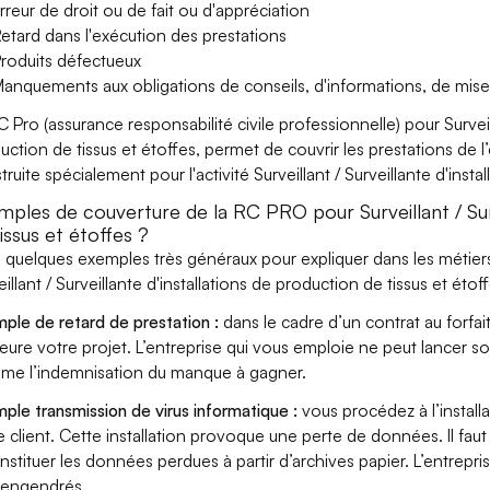
rreur de droit ou de fait ou d'appréciation
etard dans l'exécution des prestations
roduits défectueux
anquements aux obligations de conseils, d'informations, de mise
C Pro (assurance responsabilité civile professionnelle) pour Surveill
uction de tissus et étoffes, permet de couvrir les prestations de l
truite spécialement pour l'activité Surveillant / Surveillante d'insta
mples de couverture de la RC PRO pour Surveillant / Surv
issus et étoffes ?
i quelques exemples très généraux pour expliquer dans les métiers
eillant / Surveillante d'installations de production de tissus et éto
ple de retard de prestation :
dans le cadre d’un contrat au forfai
eure votre projet. L’entreprise qui vous emploie ne peut lancer s
ame l’indemnisation du manque à gagner.
ple transmission de virus informatique :
vous procédez à l’install
e client. Cette installation provoque une perte de données. Il faut 
nstituer les données perdues à partir d’archives papier. L’entrepri
s engendrés.