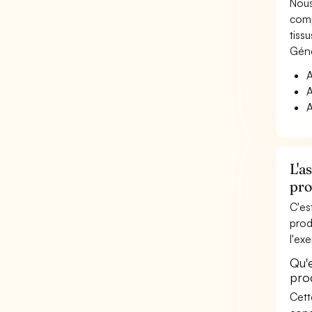
Nous
comp
tissu
Géné
A
A
A
L'a
pro
C'es
prod
l'ex
Qu'e
prod
Cett