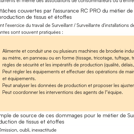
urrents et même des associations de consommateurs ou d'entrep
tâches couvertes par l'assurance RC PRO du métier de Sur
production de tissus et étoffes
t l'exercice du travail de Surveillant / Surveillante d'installations 
antes sont souvent pratiquées :
Alimente et conduit une ou plusieurs machines de broderie indust
au mètre, en panneau ou en forme (tissage, tricotage, tuftage, tr
règles de sécurité et les impératifs de production (qualité, délais, 
Peut régler les équipements et effectuer des opérations de ma
et équipements.
Peut analyser les données de production et proposer les ajuste
Peut coordonner les interventions des agents de l''équipe.
mple de source de ces dommages pour le métier de Surveil
uction de tissus et étoffes
mission, oubli, inexactitude