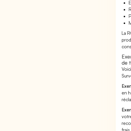
E
R
P
M
La R
prod
cons
Exe
de t
Voic
Surv
Exem
en h
récl
Exem
votr
reco
frai