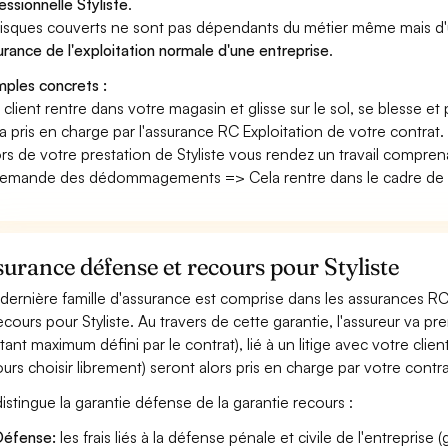
essionnelle Styliste
.
risques couverts ne sont pas dépendants du métier même mais d'
surance de l'exploitation normale d'une entreprise
.
ples concrets :
n client rentre dans votre magasin et glisse sur le sol, se blesse et
era pris en charge par l'assurance RC Exploitation de votre contrat.
ors de votre prestation de Styliste vous rendez un travail compren
emande des dédommagements => Cela rentre dans le cadre de vot
urance défense et recours pour Styliste
dernière famille d'assurance est comprise dans les assurances RC
ecours pour Styliste. Au travers de cette garantie, l'assureur va pr
ant maximum défini par le contrat), lié à un litige avec votre clie
ours choisir librement) seront alors pris en charge par votre contra
istingue la garantie défense de la garantie recours :
éfense:
les frais liés à la défense pénale et civile de l'entreprise