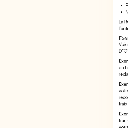
P
M
La R
l’en
Exe
Voic
D''O
Exem
en h
récl
Exem
votr
reco
frai
Exem
tran
vous