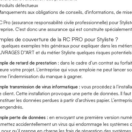
roduits défectueux
anquements aux obligations de conseils, d'informations, de mise
C Pro (assurance responsabilité civile professionnelle) pour Stylis
treprise. C'est donc une assurance qui est construite spécialement po
mples de couverture de la RC PRO pour Styliste ?
i quelques exemples très généraux pour expliquer dans les méti
UVRAGES D''ART et du métier Styliste quelques risques potentiels
ple de retard de prestation :
dans le cadre d’un contrat au forfai
eure votre projet. L’entreprise qui vous emploie ne peut lancer s
ame l’indemnisation du manque à gagner.
ple transmission de virus informatique :
vous procédez à l’install
e client. Cette installation provoque une perte de données. Il faut 
nstituer les données perdues à partir d’archives papier. L’entrepri
s engendrés.
ple perte de données :
en envoyant une première version numéri
smettez accidentellement un virus qui endommage les systèmes de 
 pour qu’il prenne en charge les frais de réparation des systèmes