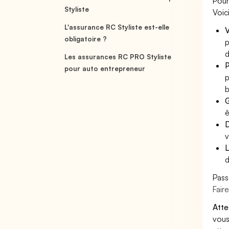
Pour
Styliste
Voic
L'assurance RC Styliste est-elle
V
obligatoire ?
p
d
Les assurances RC PRO Styliste
P
pour auto entrepreneur
p
b
G
ê
D
v
L
d
Pass
Fair
Atte
vous