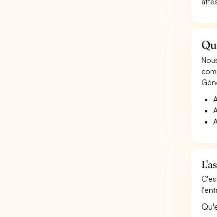
atte
Que
Nous
comp
Géné
A
A
A
L'a
C'es
l'en
Qu'