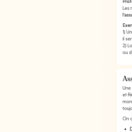
Prof
Les 
l'as
Exem
1) U
il s
2) L
ou d
Ass
Une 
et R
mont
touj
On d
D