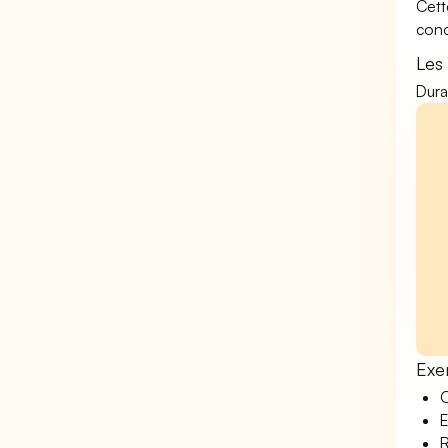
Cett
conc
Les
Dura
Exe
O
E
R