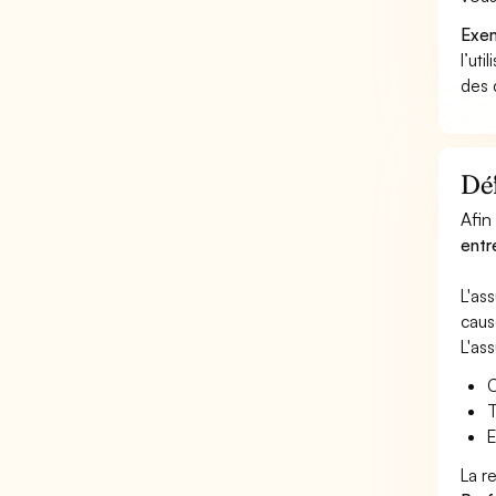
Exem
l’uti
des 
Déf
Afin
entr
L'as
caus
L'as
C
T
E
La r