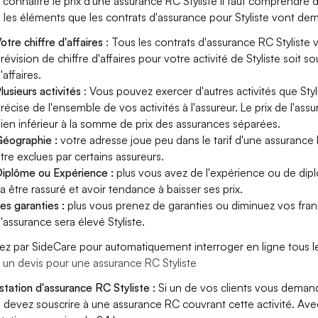
 connaître le prix d'une assurance RC Styliste il faut comprendre 
i les éléments que les contrats d'assurance pour Styliste vont de
otre chiffre d'affaires
: Tous les contrats d'assurance RC Styliste 
révision de chiffre d'affaires pour votre activité de Styliste soit 
'affaires.
lusieurs activités
: Vous pouvez exercer d'autres activités que Styl
récise de l'ensemble de vos activités à l'assureur. Le prix de l'as
ien inférieur à la somme de prix des assurances séparées.
éographie :
votre adresse joue peu dans le tarif d'une assurance 
tre exclues par certains assureurs.
iplôme ou Expérience :
plus vous avez de l'expérience ou de dipl
a être rassuré et avoir tendance à baisser ses prix.
es garanties :
plus vous prenez de garanties ou diminuez vos franc
'assurance sera élevé Styliste.
ez par SideCare pour automatiquement interroger en ligne tous le
e un devis pour une assurance RC Styliste
station d'assurance RC Styliste :
Si un de vos clients vous demand
 devez souscrire à une assurance RC couvrant cette activité. Av