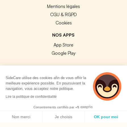
Mentions légales
CGU & RGPD
Cookies
NOS APPS
App Store
Google Play
SideCare utilise des cookies afin de vous offrir la
meilleure expérience possible. En poursuivant la
© 2026 SideCare. Tous droits réservés.
navigation, vous acceptez notre politique.
4 personnes
Lire la politique de confidentialité
consultent
actuellement cette
Consentements certifiés par
page
Politique de cookies
Non merci
Je choisis
OK pour moi
Axeptio consent
Plateforme de Gestion du Consentement : Personnalisez vos O