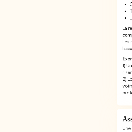
C
T
E
La r
comp
Les 
l'as
Exem
1) U
il s
2) L
votr
prof
Ass
Une 