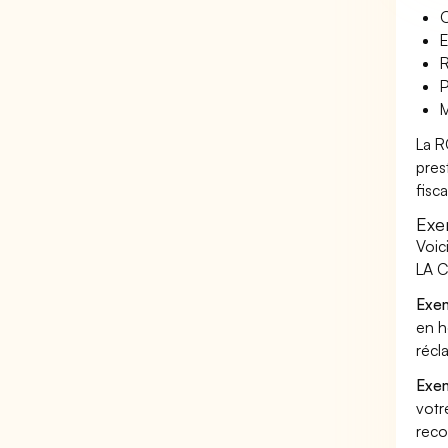
O
E
R
P
M
La R
pres
fisca
Exe
Voic
LA C
Exem
en h
récl
Exem
votr
reco