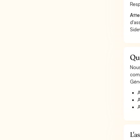
Resp
Atte
d'as
Side
Que
Nous
comp
Géné
A
A
A
L'a