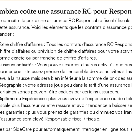
bien coûte une assurance RC pour Responsab
 connaître le prix d'une assurance RC Responsable fiscal / fiscale
ette assurance. Voici les éléments que les contrats d'assurance po
nder :
otre chiffre d'affaires
: Tous les contrats d'assurance RC Responsa
hiffre d'affaires ou prévision de chiffre d'affaires pour votre activ
orme exacte ou par tranche de chiffre d'affaires.
lusieurs activités
: Vous pouvez exercer d'autres activités que Resp
onner une liste assez précise de l'ensemble de vos activités à l'as
evu à la hausse mais sera bien inférieur à la somme de prix des a
éographie :
votre adresse joue peu dans le tarif d'une assurance 
ertaines zones peuvent être exclues par certains assureurs.
iplôme ou Expérience :
plus vous avez de l'expérience ou de dip
iscale plus l'assureur va être rassuré et avoir tendance à baisser se
es garanties :
plus vous prenez de garanties ou diminuez vos franc
'assurance sera élevé Responsable fiscal / fiscale.
ez par SideCare pour automatiquement interroger en ligne tous l