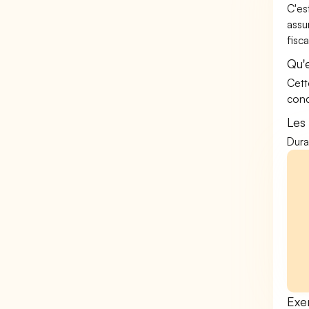
C'es
assu
fisca
Qu'
Cett
conc
Les
Dura
Exe