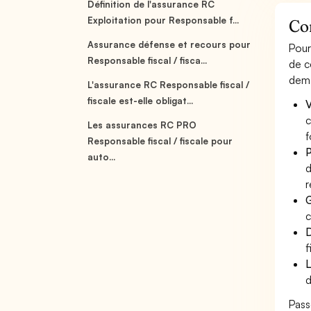
Définition de l'assurance RC
Exploitation pour Responsable f...
Com
Assurance défense et recours pour
Pour
Responsable fiscal / fisca...
de c
dema
L'assurance RC Responsable fiscal /
fiscale est-elle obligat...
V
c
Les assurances RC PRO
f
Responsable fiscal / fiscale pour
P
auto...
d
r
G
c
D
f
L
d
Pass