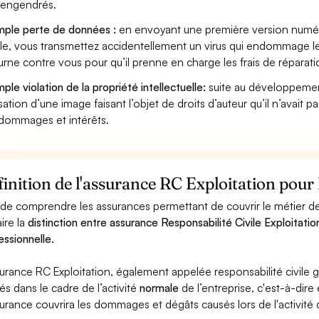
s engendrés.
ple perte de données :
en envoyant une première version numéri
ale, vous transmettez accidentellement un virus qui endommage les
urne contre vous pour qu’il prenne en charge les frais de réparat
ple violation de la propriété intellectuelle:
suite au développemen
lisation d’une image faisant l’objet de droits d’auteur qu’il n’avait 
dommages et intérêts.
inition de l'assurance RC Exploitation pour R
 de comprendre les assurances permettant de couvrir le métier de R
aire la
distinction entre assurance Responsabilité Civile Exploitatio
essionnelle
.
surance RC Exploitation, également appelée responsabilité civil
és dans le cadre de l’activité
normale
de l’entreprise, c'est-à-dire
surance couvrira les dommages et dégâts causés lors de l'activité d