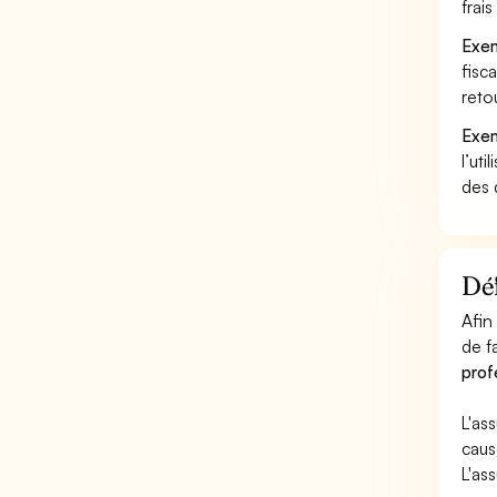
frai
Exem
fisc
reto
Exem
l’uti
des 
Déf
Afin
de f
prof
L'as
caus
L'as