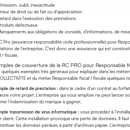
mission, oubli, inexactitude
rreur de droit ou de fait ou d'appréciation
etard dans l'exécution des prestations
roduits défectueux
anquements aux obligations de conseils, d'informations, de mise
C Pro (assurance responsabilité civile professionnelle) pour Respon
tations de l’entreprise. C'est donc une assurance qui est construi
l / fiscale.
mples de couverture de la RC PRO pour Responsable fisc
i quelques exemples très généraux pour expliquer dans les métie
OLLECTIVITE et du métier Responsable fiscal / fiscale quelques ri
ple de retard de prestation :
dans le cadre d’un contrat au forfai
eure votre projet. L’entreprise qui vous emploie ne peut lancer s
ame l’indemnisation du manque à gagner.
ple transmission de virus informatique :
vous procédez à l’install
e client. Cette installation provoque une perte de données. Il faut 
nstituer les données perdues à partir d’archives papier. L’entrepri