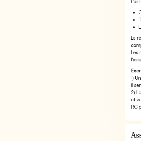
L'as
C
T
E
La r
comp
Les 
l'as
Exem
1) U
il s
2) L
et v
RC p
Ass