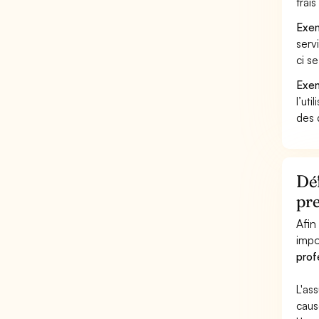
frai
Exem
serv
ci s
Exem
l’uti
des 
Déf
pr
Afin
impo
prof
L'as
caus