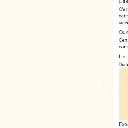
L'a
C'es
cett
serv
Qu'
Cett
conc
Les
Dura
Exe