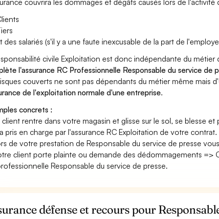
surance couvrira les dommages et dégâts causés lors de l'activité d
lients
iers
t des salariés (s'il y a une faute inexcusable de la part de l'employe
esponsabilité civile Exploitation est donc indépendante du métie
lète l'assurance RC Professionnelle Responsable du service de 
risques couverts ne sont pas dépendants du métier même mais d'
surance de l'exploitation normale d'une entreprise
.
ples concrets :
n client rentre dans votre magasin et glisse sur le sol, se blesse et
era pris en charge par l'assurance RC Exploitation de votre contrat.
ors de votre prestation de Responsable du service de presse vou
otre client porte plainte ou demande des dédommagements => Ce
rofessionnelle Responsable du service de presse.
urance défense et recours pour Responsable