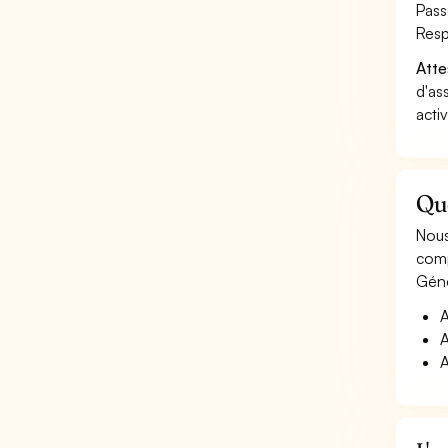
Pass
Resp
Atte
d'as
acti
Qu
Nous
comp
Géné
A
A
A