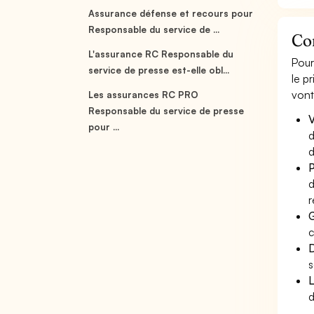
Assurance défense et recours pour
Responsable du service de ...
Co
L'assurance RC Responsable du
Pour
service de presse est-elle obl...
le p
vont
Les assurances RC PRO
Responsable du service de presse
V
pour ...
d
d
P
d
r
G
c
D
s
L
d