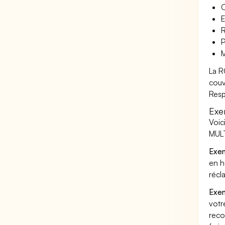
O
E
R
P
M
La R
couv
Resp
Exe
Voic
MULT
Exem
en h
récl
Exem
votr
reco