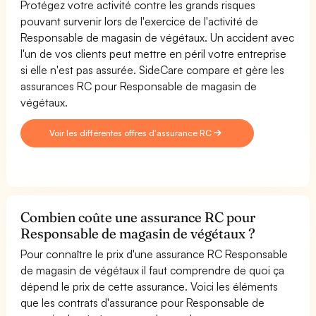
Protégez votre activité contre les grands risques
pouvant survenir lors de l'exercice de l'activité de
Responsable de magasin de végétaux. Un accident avec
l'un de vos clients peut mettre en péril votre entreprise
si elle n'est pas assurée. SideCare compare et gère les
assurances RC pour Responsable de magasin de
végétaux.
Voir les différentes offres d'assurance RC
Combien coûte une assurance RC pour
Responsable de magasin de végétaux ?
Pour connaître le prix d'une assurance RC Responsable
de magasin de végétaux il faut comprendre de quoi ça
dépend le prix de cette assurance. Voici les éléments
que les contrats d'assurance pour Responsable de