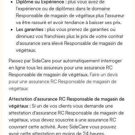
Diplôme ou Expérience :
plus vous avez de
l'expérience ou de diplômes dans le domaine
Responsable de magasin de végétaux plus l'assureur
va être rassuré et avoir tendance à baisser ses prix.
Les garanties :
plus vous prenez de garanties ou
diminuez vos franchises plus le prix de votre contrat
d'assurance sera élevé Responsable de magasin de
végétaux.
Passez par SideCare pour automatiquement interroger
en ligne tous les assureurs pour une assurance RC
Responsable de magasin de végétaux.
Faire un devis
pour une assurance RC Responsable de magasin de
végétaux
Attestation d'assurance RC Responsable de magasin de
végétaux :
Si un de vos clients vous demande une
attestation d'assurance RC Responsable de magasin de
végétaux, vous devez souscrire à une assurance RC
couvrant cette activité. Avec SideCare vous pouvez
avoir cette attestation en moins de 24 heures.