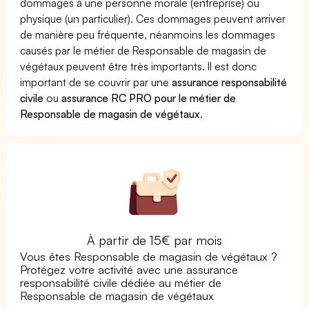
dommages à une personne morale (entreprise) ou
physique (un particulier). Ces dommages peuvent arriver
de manière peu fréquente, néanmoins les dommages
causés par le métier de Responsable de magasin de
végétaux peuvent être très importants. Il est donc
important de se couvrir par une
assurance responsabilité
civile
ou
assurance RC PRO pour le métier de
Responsable de magasin de végétaux
.
À partir de 15€ par mois
Vous êtes Responsable de magasin de végétaux ?
Protégez votre activité avec une assurance
responsabilité civile dédiée au métier de
Responsable de magasin de végétaux