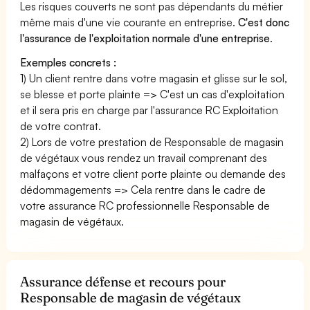
Les risques couverts ne sont pas dépendants du métier
même mais d'une vie courante en entreprise.
C'est donc
l'assurance de l'exploitation normale d'une entreprise
.
Exemples concrets :
1) Un client rentre dans votre magasin et glisse sur le sol,
se blesse et porte plainte => C'est un cas d'exploitation
et il sera pris en charge par l'assurance RC Exploitation
de votre contrat.
2) Lors de votre prestation de Responsable de magasin
de végétaux vous rendez un travail comprenant des
malfaçons et votre client porte plainte ou demande des
dédommagements => Cela rentre dans le cadre de
votre assurance RC professionnelle Responsable de
magasin de végétaux.
Assurance défense et recours pour
Responsable de magasin de végétaux