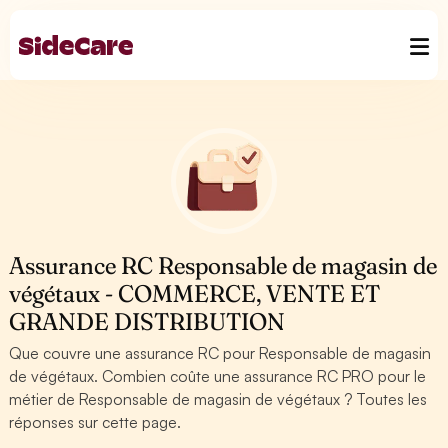
Assurance RC Responsable de magasin de
végétaux - COMMERCE, VENTE ET
GRANDE DISTRIBUTION
Que couvre une assurance RC pour Responsable de magasin
de végétaux. Combien coûte une assurance RC PRO pour le
métier de Responsable de magasin de végétaux ? Toutes les
réponses sur cette page.