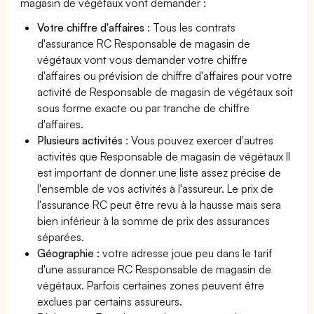
magasin de végétaux vont demander :
Votre chiffre d'affaires
: Tous les contrats
d'assurance RC Responsable de magasin de
végétaux vont vous demander votre chiffre
d'affaires ou prévision de chiffre d'affaires pour votre
activité de Responsable de magasin de végétaux soit
sous forme exacte ou par tranche de chiffre
d'affaires.
Plusieurs activités
: Vous pouvez exercer d'autres
activités que Responsable de magasin de végétaux Il
est important de donner une liste assez précise de
l'ensemble de vos activités à l'assureur. Le prix de
l'assurance RC peut être revu à la hausse mais sera
bien inférieur à la somme de prix des assurances
séparées.
Géographie :
votre adresse joue peu dans le tarif
d'une assurance RC Responsable de magasin de
végétaux. Parfois certaines zones peuvent être
exclues par certains assureurs.