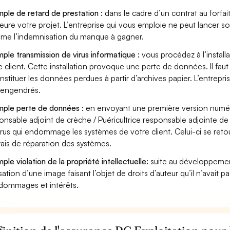
ple de retard de prestation :
dans le cadre d’un contrat au forfai
eure votre projet. L’entreprise qui vous emploie ne peut lancer s
ame l’indemnisation du manque à gagner.
ple transmission de virus informatique :
vous procédez à l’install
e client. Cette installation provoque une perte de données. Il faut 
nstituer les données perdues à partir d’archives papier. L’entrepri
s engendrés.
ple perte de données :
en envoyant une première version numéri
onsable adjoint de crèche / Puéricultrice responsable adjointe d
irus qui endommage les systèmes de votre client. Celui-ci se ret
frais de réparation des systèmes.
ple violation de la propriété intellectuelle:
suite au développemen
lisation d’une image faisant l’objet de droits d’auteur qu’il n’avait 
dommages et intérêts.