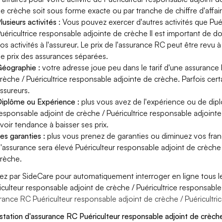
e crèche soit sous forme exacte ou par tranche de chiffre d'affair
lusieurs activités
: Vous pouvez exercer d'autres activités que Pué
uéricultrice responsable adjointe de crèche Il est important de d
os activités à l'assureur. Le prix de l'assurance RC peut être revu 
e prix des assurances séparées.
éographie :
votre adresse joue peu dans le tarif d'une assurance
rèche / Puéricultrice responsable adjointe de crèche. Parfois cer
ssureurs.
iplôme ou Expérience :
plus vous avez de l'expérience ou de dip
esponsable adjoint de crèche / Puéricultrice responsable adjointe 
voir tendance à baisser ses prix.
es garanties :
plus vous prenez de garanties ou diminuez vos franc
'assurance sera élevé Puériculteur responsable adjoint de crèche 
rèche.
ez par SideCare pour automatiquement interroger en ligne tous l
iculteur responsable adjoint de crèche / Puéricultrice responsabl
rance RC Puériculteur responsable adjoint de crèche / Puéricultr
station d'assurance RC Puériculteur responsable adjoint de crèche