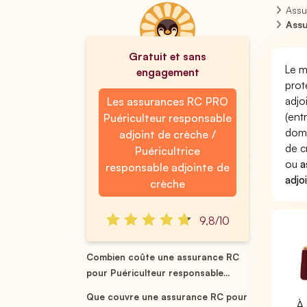
Assu
Assu
Gratuit et sans
Le m
engagement
prot
adjo
Les assurances RC PRO
(ent
Puériculteur responsable
domm
adjoint de crèche /
de c
Puéricultrice
ou
a
responsable adjointe de
adjo
crèche
9,8/10
Combien coûte une assurance RC
pour Puériculteur responsable...
Que couvre une assurance RC pour
À 