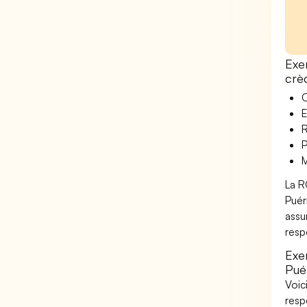
Exe
crè
O
E
R
P
M
La R
Puér
assu
resp
Exe
Pué
Voic
resp