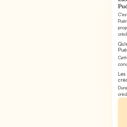
Pué
C'es
Puér
prop
crèc
Qu'
Pué
Cett
conc
Les
crè
Dura
crèc