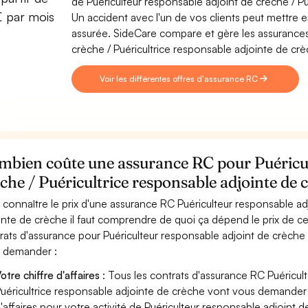
de Puériculteur responsable adjoint de crèche / Pu
€ par mois
Un accident avec l'un de vos clients peut mettre en 
assurée. SideCare compare et gère les assurances
crèche / Puéricultrice responsable adjointe de crè
Voir les différentes offres d'assurance RC
mbien coûte une assurance RC pour Puéricul
che / Puéricultrice responsable adjointe de 
 connaître le prix d'une assurance RC Puériculteur responsable ad
inte de crèche il faut comprendre de quoi ça dépend le prix de ce
rats d'assurance pour Puériculteur responsable adjoint de crèche 
 demander :
otre chiffre d'affaires
: Tous les contrats d'assurance RC Puéricul
uéricultrice responsable adjointe de crèche vont vous demander vo
'affaires pour votre activité de Puériculteur responsable adjoint d