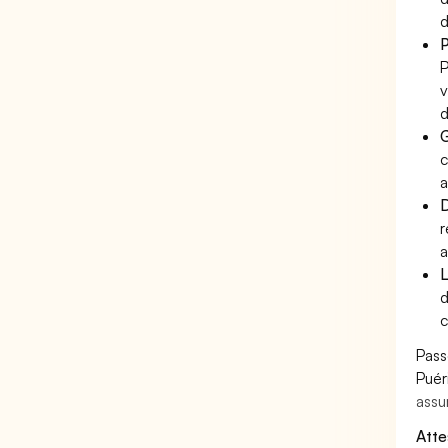
d
P
P
v
d
G
c
a
D
r
a
L
d
c
Pass
Puér
assu
Atte