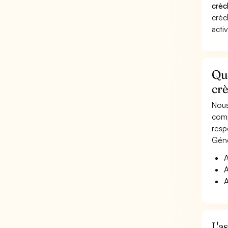
crèc
crèc
acti
Que
crè
Nous
comp
resp
Géné
A
A
A
L'a