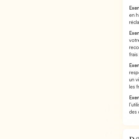
Exem
en h
récl
Exem
votr
reco
frai
Exem
resp
un v
les 
Exem
l’uti
des 