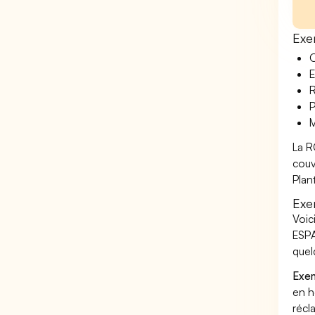
Exe
O
E
R
P
M
La R
couv
Plan
Exe
Voic
ESPA
quel
Exem
en h
récl