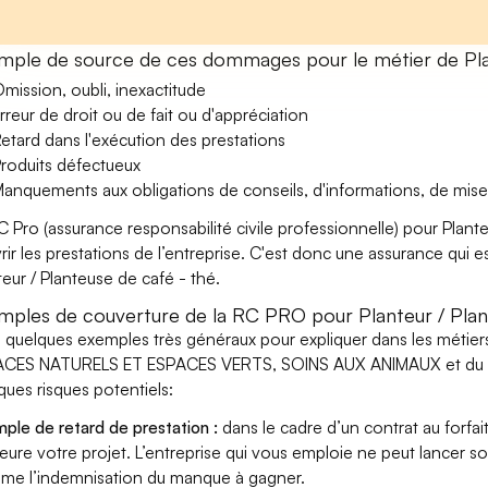
mple de source de ces dommages pour le métier de Plan
mission, oubli, inexactitude
rreur de droit ou de fait ou d'appréciation
etard dans l'exécution des prestations
roduits défectueux
anquements aux obligations de conseils, d'informations, de mise
C Pro (assurance responsabilité civile professionnelle) pour Plant
rir les prestations de l’entreprise. C'est donc une assurance qui es
teur / Planteuse de café - thé.
mples de couverture de la RC PRO pour Planteur / Plan
i quelques exemples très généraux pour expliquer dans les métie
CES NATURELS ET ESPACES VERTS, SOINS AUX ANIMAUX et du méti
ques risques potentiels:
ple de retard de prestation :
dans le cadre d’un contrat au forfai
eure votre projet. L’entreprise qui vous emploie ne peut lancer s
ame l’indemnisation du manque à gagner.