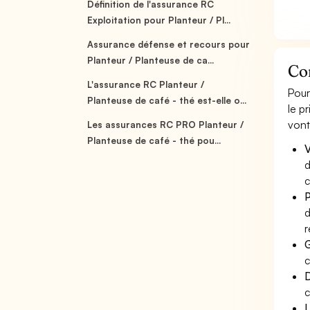
Définition de l'assurance RC
Exploitation pour Planteur / Pl...
Assurance défense et recours pour
Planteur / Planteuse de ca...
Com
L'assurance RC Planteur /
Pour
Planteuse de café - thé est-elle o...
le p
vont
Les assurances RC PRO Planteur /
Planteuse de café - thé pou...
V
d
c
P
d
r
G
c
D
c
L