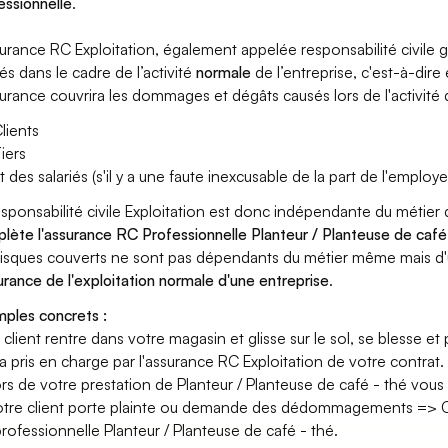
essionnelle
.
surance RC Exploitation, également appelée responsabilité civil
és dans le cadre de l’activité
normale
de l’entreprise, c'est-à-dire
surance couvrira les dommages et dégâts causés lors de l'activité d
lients
iers
t des salariés (s'il y a une faute inexcusable de la part de l'employe
esponsabilité civile Exploitation est donc indépendante du métier 
lète l'assurance RC Professionnelle Planteur / Planteuse de café
risques couverts ne sont pas dépendants du métier même mais d'
surance de l'exploitation normale d'une entreprise
.
ples concrets :
n client rentre dans votre magasin et glisse sur le sol, se blesse et
era pris en charge par l'assurance RC Exploitation de votre contrat.
ors de votre prestation de Planteur / Planteuse de café - thé vo
otre client porte plainte ou demande des dédommagements => Ce
rofessionnelle Planteur / Planteuse de café - thé.