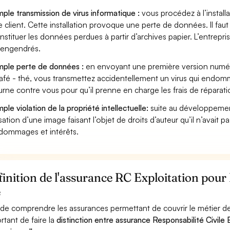
ple transmission de virus informatique :
vous procédez à l’install
e client. Cette installation provoque une perte de données. Il faut 
nstituer les données perdues à partir d’archives papier. L’entrepri
s engendrés.
ple perte de données :
en envoyant une première version numéri
afé - thé, vous transmettez accidentellement un virus qui endomm
urne contre vous pour qu’il prenne en charge les frais de réparat
ple violation de la propriété intellectuelle:
suite au développemen
lisation d’une image faisant l’objet de droits d’auteur qu’il n’avait 
dommages et intérêts.
inition de l'assurance RC Exploitation pour 
é
 de comprendre les assurances permettant de couvrir le métier de P
rtant de faire la
distinction entre assurance Responsabilité Civile E