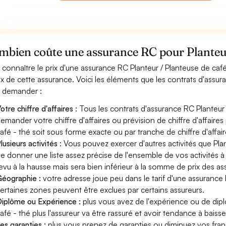
bien coûte une assurance RC pour Planteur 
 connaître le prix d'une assurance RC Planteur / Planteuse de caf
rix de cette assurance. Voici les éléments que les contrats d'assur
 demander :
otre chiffre d'affaires
: Tous les contrats d'assurance RC Planteur
emander votre chiffre d'affaires ou prévision de chiffre d'affaires
afé - thé soit sous forme exacte ou par tranche de chiffre d'affair
lusieurs activités
: Vous pouvez exercer d'autres activités que Plan
e donner une liste assez précise de l'ensemble de vos activités à l
evu à la hausse mais sera bien inférieur à la somme de prix des a
éographie :
votre adresse joue peu dans le tarif d'une assurance 
ertaines zones peuvent être exclues par certains assureurs.
iplôme ou Expérience :
plus vous avez de l'expérience ou de dip
afé - thé plus l'assureur va être rassuré et avoir tendance à baisser
es garanties :
plus vous prenez de garanties ou diminuez vos franc