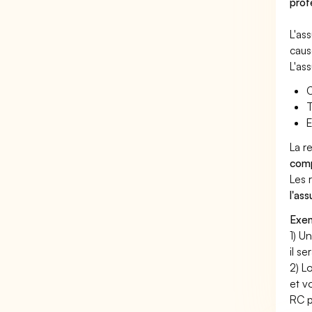
prof
L'as
caus
L'as
C
T
E
La r
comp
Les 
l'as
Exem
1) U
il s
2) L
et v
RC p