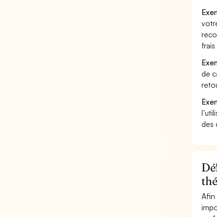
Exem
votr
reco
frai
Exem
de c
reto
Exem
l’uti
des 
Déf
th
Afin
impo