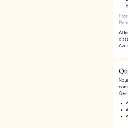
d
Pass
Plan
Atte
d'as
Avec
Que
Nous
comp
Géné
A
A
A