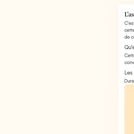
L'a
C'es
cett
de c
Qu'
Cett
conc
Les
Dura