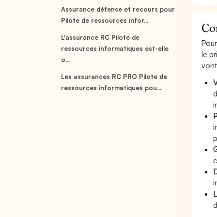
Assurance défense et recours pour
Pilote de ressources infor...
Co
L'assurance RC Pilote de
Pour
ressources informatiques est-elle
le p
o...
vont
Les assurances RC PRO Pilote de
V
ressources informatiques pou...
d
i
P
i
p
G
c
D
i
L
d