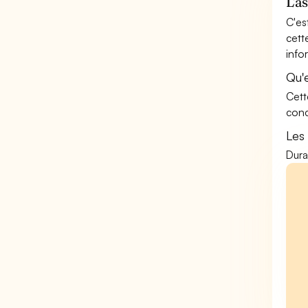
L'a
C'es
cett
info
Qu'
Cett
conc
Les
Dura