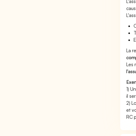
L'as
caus
L'as
C
T
E
La r
comp
Les 
l'as
Exem
1) U
il s
2) L
et v
RC p