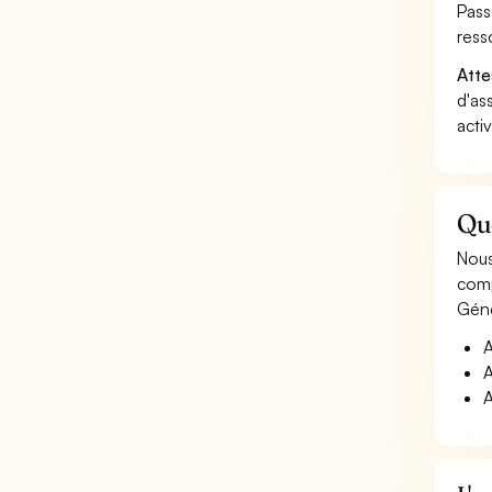
Pass
ress
Atte
d'as
acti
Que
Nous
comp
Géné
A
A
A