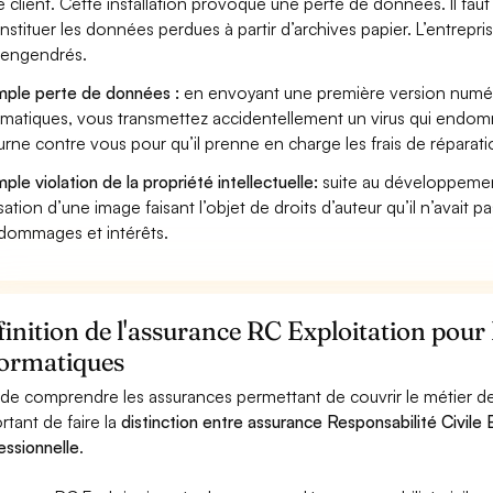
e client. Cette installation provoque une perte de données. Il faut 
nstituer les données perdues à partir d’archives papier. L’entrepri
s engendrés.
ple perte de données :
en envoyant une première version numéri
rmatiques, vous transmettez accidentellement un virus qui endomm
urne contre vous pour qu’il prenne en charge les frais de réparat
ple violation de la propriété intellectuelle:
suite au développemen
lisation d’une image faisant l’objet de droits d’auteur qu’il n’avait 
dommages et intérêts.
inition de l'assurance RC Exploitation pour 
formatiques
 de comprendre les assurances permettant de couvrir le métier de 
rtant de faire la
distinction entre assurance Responsabilité Civile E
essionnelle
.