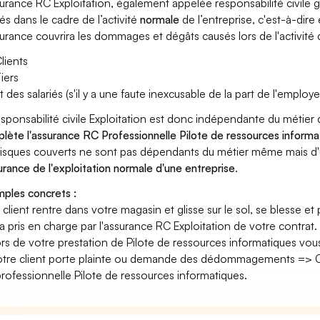
surance RC Exploitation, également appelée responsabilité civil
és dans le cadre de l’activité
normale
de l’entreprise, c'est-à-dire
surance couvrira les dommages et dégâts causés lors de l'activité d
lients
iers
t des salariés (s'il y a une faute inexcusable de la part de l'employe
esponsabilité civile Exploitation est donc indépendante du métier
lète l'assurance RC Professionnelle Pilote de ressources informa
risques couverts ne sont pas dépendants du métier même mais d'
surance de l'exploitation normale d'une entreprise
.
ples concrets :
n client rentre dans votre magasin et glisse sur le sol, se blesse et
era pris en charge par l'assurance RC Exploitation de votre contrat.
ors de votre prestation de Pilote de ressources informatiques vo
otre client porte plainte ou demande des dédommagements => Ce
rofessionnelle Pilote de ressources informatiques.