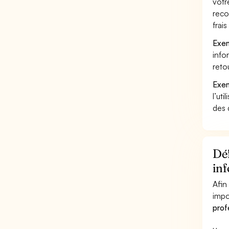
votr
reco
frai
Exem
info
reto
Exem
l’uti
des 
Déf
in
Afin
impo
prof