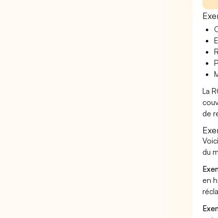
Exe
O
E
R
P
M
La R
couv
de r
Exe
Voic
du m
Exem
en h
récl
Exem