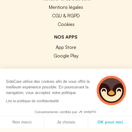
Mentions légales
CGU & RGPD
Cookies
NOS APPS
App Store
Google Play
SideCare utilise des cookies afin de vous offrir la
meilleure expérience possible. En poursuivant la
© 2026 SideCare. Tous droits réservés.
navigation, vous acceptez notre politique.
4 personnes
Lire la politique de confidentialité
consultent
actuellement cette
Consentements certifiés par
page
Politique de cookies
Non merci
Je choisis
OK pour moi
Axeptio consent
Plateforme de Gestion du Consentement : Personnalisez vos O