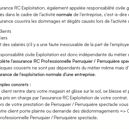
surance RC Exploitation, également appelée responsabilité civil
és dans le cadre de l’activité
normale
de l’entreprise, c'est-à-dire
surance couvrira les dommages et dégâts causés lors de l'activité d
lients
iers
t des salariés (s'il y a une faute inexcusable de la part de l'employe
esponsabilité civile Exploitation est donc indépendante du métier 
lète l'assurance RC Professionnelle Perruquier / Perruquière spe
risques couverts ne sont pas dépendants du métier même mais d'
surance de l'exploitation normale d'une entreprise
.
ples concrets :
n client rentre dans votre magasin et glisse sur le sol, se blesse et
era pris en charge par l'assurance RC Exploitation de votre contrat.
ors de votre prestation de Perruquier / Perruquière spectacle vo
otre client porte plainte ou demande des dédommagements => Ce
rofessionnelle Perruquier / Perruquière spectacle.