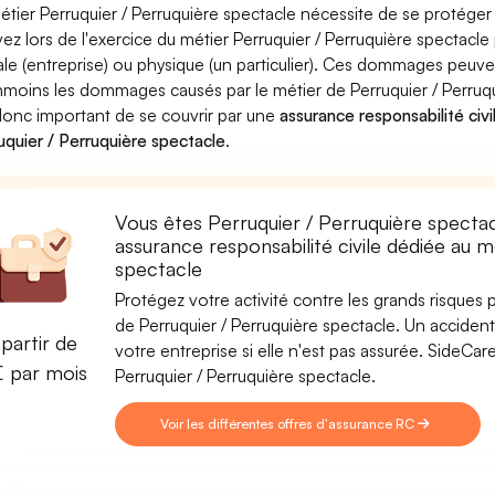
étier Perruquier / Perruquière spectacle nécessite de se protéger
ez lors de l'exercice du métier Perruquier / Perruquière spect
le (entreprise) ou physique (un particulier). Ces dommages peuve
moins les dommages causés par le métier de Perruquier / Perruqui
donc important de se couvrir par une
assurance responsabilité civi
uquier / Perruquière spectacle
.
Vous êtes Perruquier / Perruquière spectac
assurance responsabilité civile dédiée au m
spectacle
Protégez votre activité contre les grands risques po
de Perruquier / Perruquière spectacle. Un accident 
partir de
votre entreprise si elle n'est pas assurée. SideC
€ par mois
Perruquier / Perruquière spectacle.
Voir les différentes offres d'assurance RC