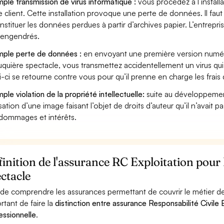
ple transmission de virus informatique :
vous procédez à l’install
e client. Cette installation provoque une perte de données. Il faut 
nstituer les données perdues à partir d’archives papier. L’entrepri
s engendrés.
ple perte de données :
en envoyant une première version numéri
uquière spectacle, vous transmettez accidentellement un virus q
i-ci se retourne contre vous pour qu’il prenne en charge les frais
ple violation de la propriété intellectuelle:
suite au développemen
lisation d’une image faisant l’objet de droits d’auteur qu’il n’avait 
dommages et intérêts.
inition de l'assurance RC Exploitation pour
ctacle
 de comprendre les assurances permettant de couvrir le métier de P
rtant de faire la
distinction entre assurance Responsabilité Civile E
essionnelle
.