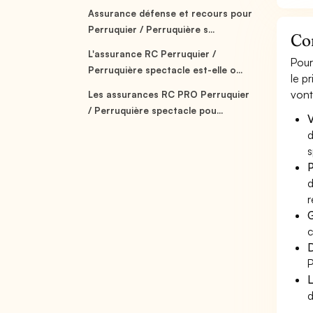
Assurance défense et recours pour
Perruquier / Perruquière s...
Co
L'assurance RC Perruquier /
Pour
Perruquière spectacle est-elle o...
le p
vont
Les assurances RC PRO Perruquier
/ Perruquière spectacle pou...
V
d
s
P
d
r
G
c
D
P
L
d