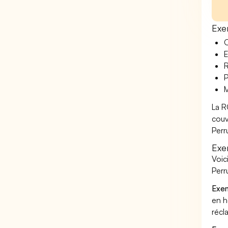
Exe
O
E
R
P
M
La R
couv
Perr
Exe
Voic
Perr
Exem
en h
récl