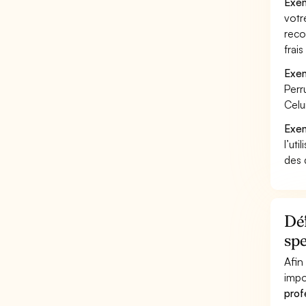
Exem
votr
reco
frai
Exem
Perr
Celu
Exem
l’uti
des 
Déf
spe
Afin
impo
prof