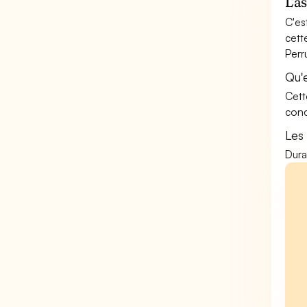
L'a
C'es
cett
Perr
Qu'
Cett
conc
Les
Dura