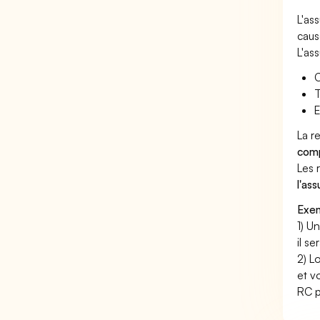
L'as
caus
L'as
C
T
E
La r
comp
Les 
l'as
Exem
1) U
il s
2) L
et v
RC p