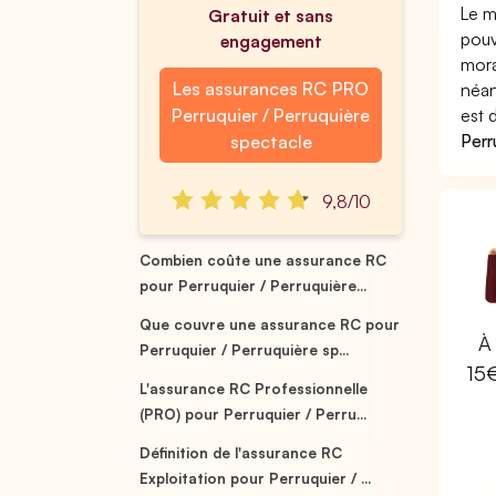
Le m
Gratuit et sans
pouv
engagement
mora
Les assurances RC PRO
néan
Perruquier / Perruquière
est 
Perr
spectacle
9,8/10
Combien coûte une assurance RC
pour Perruquier / Perruquière...
Que couvre une assurance RC pour
À 
Perruquier / Perruquière sp...
15
L'assurance RC Professionnelle
(PRO) pour Perruquier / Perru...
Définition de l'assurance RC
Exploitation pour Perruquier / ...