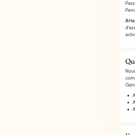
Pass
Perr
Atte
d'as
acti
Que
Nous
comp
Géné
A
A
A