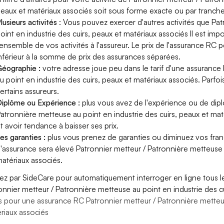
eaux et matériaux associés soit sous forme exacte ou par tranche d
lusieurs activités
: Vous pouvez exercer d'autres activités que Pa
oint en industrie des cuirs, peaux et matériaux associés Il est im
'ensemble de vos activités à l'assureur. Le prix de l'assurance RC 
nférieur à la somme de prix des assurances séparées.
éographie :
votre adresse joue peu dans le tarif d'une assuranc
u point en industrie des cuirs, peaux et matériaux associés. Parfo
ertains assureurs.
iplôme ou Expérience :
plus vous avez de l'expérience ou de dip
atronnière metteuse au point en industrie des cuirs, peaux et maté
t avoir tendance à baisser ses prix.
es garanties :
plus vous prenez de garanties ou diminuez vos franc
'assurance sera élevé Patronnier metteur / Patronnière metteuse a
atériaux associés.
ez par SideCare pour automatiquement interroger en ligne tous l
onnier metteur / Patronnière metteuse au point en industrie des c
s pour une assurance RC Patronnier metteur / Patronnière metteus
riaux associés