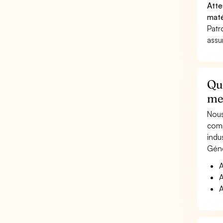
Atte
maté
Patr
assu
Qu
met
Nous
comp
indu
Géné
A
A
A