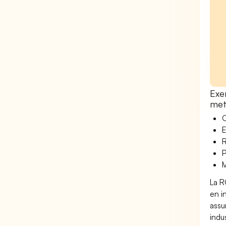
Exe
met
O
E
R
P
M
La R
en i
assu
indu