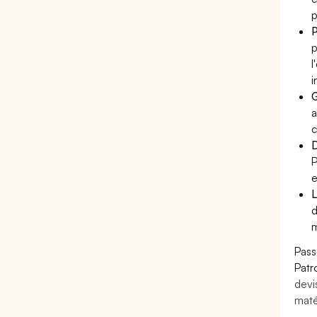
p
P
p
l
i
G
a
c
D
P
e
L
d
m
Pass
Patr
devi
maté