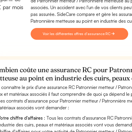
de Patronnier metteur / Patronnière metteuse au po
€ par mois
associés. Un accident avec l'un de vos clients peut 
pas assurée. SideCare compare et gère les assura
Patronnière metteuse au point en industrie des cui
Voir les différentes offres d'assurance RC
mbien coûte une assurance RC pour Patronn
teuse au point en industrie des cuirs, peaux
 connaître le prix d'une assurance RC Patronnier metteur / Patronn
x et matériaux associés il faut comprendre de quoi ça dépend le p
les contrats d'assurance pour Patronnier metteur / Patronnière me
atériaux associés vont demander :
otre chiffre d'affaires
: Tous les contrats d'assurance RC Patronni
ndustrie des cuirs, peaux et matériaux associés vont vous demande
hiffre d'affaires pour votre activité de Patronnier metteur / Patro