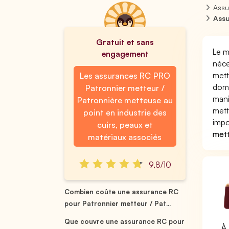
Assu
Assu
Gratuit et sans
Le m
engagement
néce
mett
Les assurances RC PRO
domm
Patronnier metteur /
mani
Patronnière metteuse au
mett
point en industrie des
impo
cuirs, peaux et
mett
matériaux associés
9,8/10
Combien coûte une assurance RC
pour Patronnier metteur / Pat...
Que couvre une assurance RC pour
À 