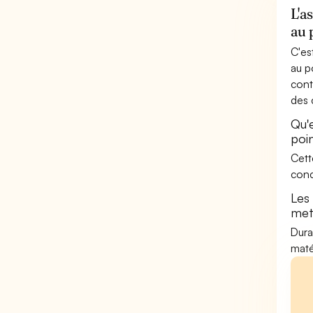
L'a
au 
C'es
au p
cont
des 
Qu'
poin
Cett
conc
Les
met
Dura
maté