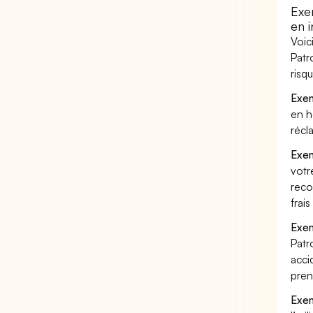
Exe
en i
Voic
Patr
risq
Exem
en h
récl
Exem
votr
reco
frai
Exem
Patr
acci
pren
Exem