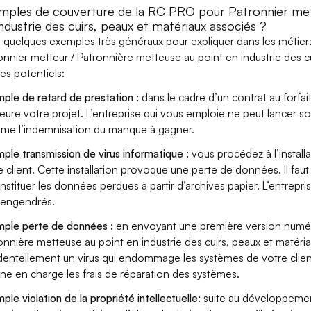
mples de couverture de la RC PRO pour Patronnier met
ndustrie des cuirs, peaux et matériaux associés ?
i quelques exemples très généraux pour expliquer dans les métiers
onnier metteur / Patronnière metteuse au point en industrie des c
ues potentiels:
ple de retard de prestation :
dans le cadre d’un contrat au forfai
eure votre projet. L’entreprise qui vous emploie ne peut lancer s
ame l’indemnisation du manque à gagner.
ple transmission de virus informatique :
vous procédez à l’install
e client. Cette installation provoque une perte de données. Il faut 
nstituer les données perdues à partir d’archives papier. L’entrepri
s engendrés.
ple perte de données :
en envoyant une première version numéri
onnière metteuse au point en industrie des cuirs, peaux et matéri
dentellement un virus qui endommage les systèmes de votre client.
ne en charge les frais de réparation des systèmes.
ple violation de la propriété intellectuelle:
suite au développemen