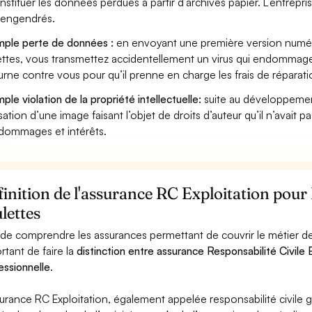
nstituer les données perdues à partir d’archives papier. L’entrepri
s engendrés.
ple perte de données :
en envoyant une première version numéri
ettes, vous transmettez accidentellement un virus qui endommage 
urne contre vous pour qu’il prenne en charge les frais de réparat
ple violation de la propriété intellectuelle:
suite au développemen
lisation d’une image faisant l’objet de droits d’auteur qu’il n’avait 
dommages et intérêts.
inition de l'assurance RC Exploitation pour 
lettes
 de comprendre les assurances permettant de couvrir le métier de P
rtant de faire la
distinction entre assurance Responsabilité Civile E
essionnelle
.
surance RC Exploitation, également appelée responsabilité civil