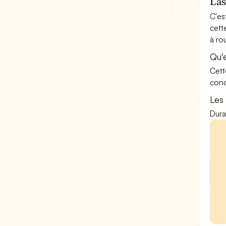
L'a
C'es
cett
à ro
Qu'
Cett
conc
Les
Dura