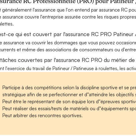
ssurance RC Professionnelle (PRO) pour Patineur /
t généralement l'assurance que l'on entend par assurance RC pour 
e assurance couvre l'entreprise assurée contre les risques propres
ulettes.
est-ce qui est couvert par l'assurance RC PRO Patineur /
e assurance va couvrir les dommages que vous pouvez occasionner 
urrents et même des associations de consommateurs ou d'entrep
 tâches couvertes par l'assurance RC PRO du métier de P
nt l'exercice du travail de Patineur / Patineuse à roulettes, les act
Participe à des compétitions selon la discipline sportive et se p
stratégique afin de se perfectionner et d''atteindre les objectifs 
Peut être le représentant de son équipe lors d''épreuves sportiv
Peut réaliser des essais/tests de matériels ou d''équipements spo
Peut arbitrer des rencontres sportives.