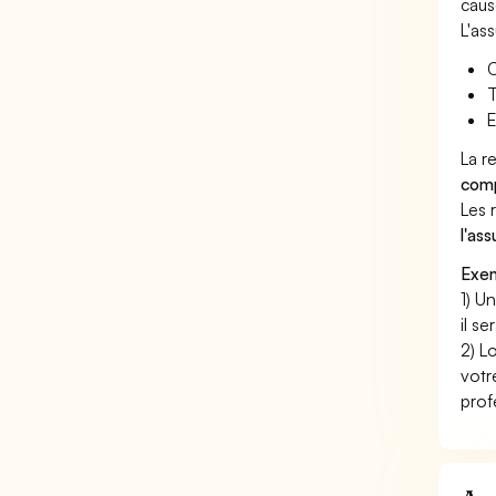
caus
L'as
C
T
E
La r
comp
Les 
l'as
Exem
1) U
il s
2) L
votr
prof