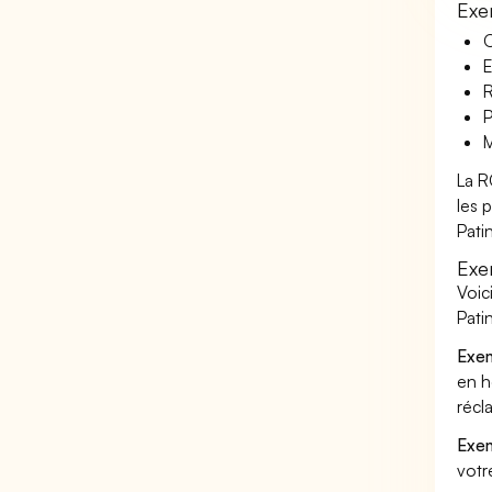
Exe
O
E
R
P
M
La R
les 
Pati
Exe
Voic
Pati
Exem
en h
récl
Exem
votr