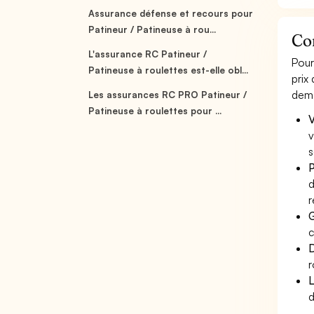
Assurance défense et recours pour
Patineur / Patineuse à rou...
Com
L'assurance RC Patineur /
Pour
Patineuse à roulettes est-elle obl...
prix
dema
Les assurances RC PRO Patineur /
Patineuse à roulettes pour ...
V
v
s
P
d
r
G
c
D
r
L
d