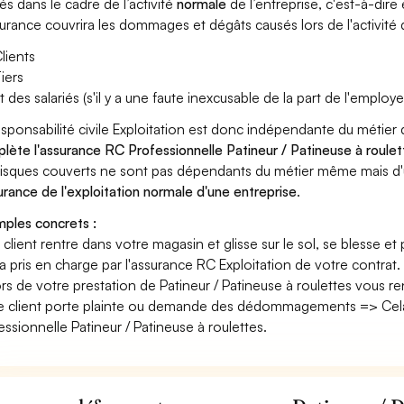
és dans le cadre de l’activité
normale
de l’entreprise, c'est-à-dire
surance couvrira les dommages et dégâts causés lors de l'activité d
lients
iers
t des salariés (s'il y a une faute inexcusable de la part de l'employe
esponsabilité civile Exploitation est donc indépendante du métier 
lète l'assurance RC Professionnelle Patineur / Patineuse à roulet
risques couverts ne sont pas dépendants du métier même mais d'
surance de l'exploitation normale d'une entreprise
.
ples concrets :
n client rentre dans votre magasin et glisse sur le sol, se blesse et
era pris en charge par l'assurance RC Exploitation de votre contrat.
ors de votre prestation de Patineur / Patineuse à roulettes vous 
e client porte plainte ou demande des dédommagements => Cela 
essionnelle Patineur / Patineuse à roulettes.