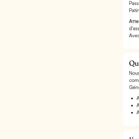
Pass
Pati
Atte
d'as
Avec
Que
Nous
comp
Géné
A
A
A