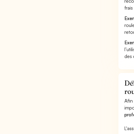
reco
frai
Exem
roul
reto
Exem
l’uti
des 
Déf
rou
Afin
impo
prof
L'as