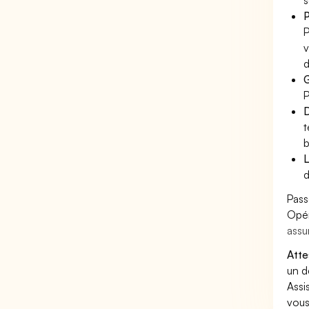
s
P
P
v
d
G
P
D
t
b
L
d
Pass
Opér
assu
Atte
un d
Assi
vous