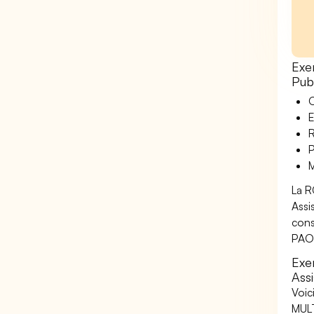
Exe
Pub
O
E
R
P
M
La R
Assi
cons
PAO
Exe
Ass
Voic
MULT