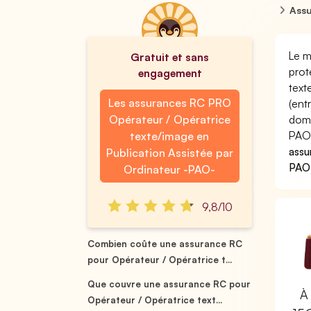
Assu
Le m
Gratuit et sans
prot
engagement
text
Les assurances RC PRO
(ent
Opérateur / Opératrice
domm
PAO-
texte/image en
assu
Publication Assistée par
PAO
Ordinateur -PAO-
9,8/10
Combien coûte une assurance RC
pour Opérateur / Opératrice t...
Que couvre une assurance RC pour
À 
Opérateur / Opératrice text...