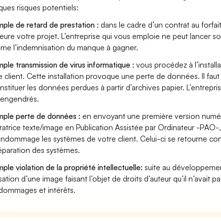
ques risques potentiels:
ple de retard de prestation :
dans le cadre d’un contrat au forfai
eure votre projet. L’entreprise qui vous emploie ne peut lancer s
ame l’indemnisation du manque à gagner.
ple transmission de virus informatique :
vous procédez à l’install
e client. Cette installation provoque une perte de données. Il faut 
nstituer les données perdues à partir d’archives papier. L’entrepri
s engendrés.
ple perte de données :
en envoyant une première version numéri
atrice texte/image en Publication Assistée par Ordinateur -PAO-,
endommage les systèmes de votre client. Celui-ci se retourne cont
éparation des systèmes.
ple violation de la propriété intellectuelle:
suite au développemen
lisation d’une image faisant l’objet de droits d’auteur qu’il n’avait 
dommages et intérêts.