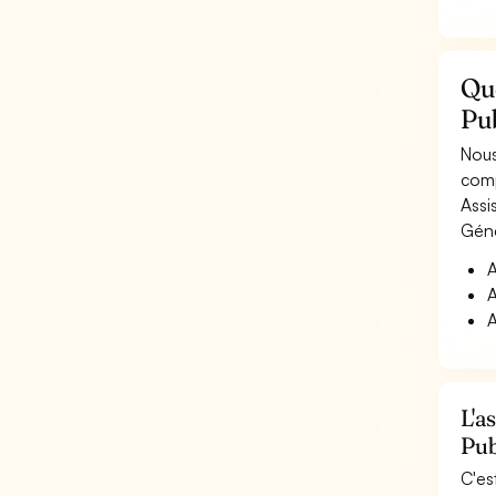
Qu
Pub
Nous
comp
Assi
Géné
A
A
A
L'a
Pub
C'es