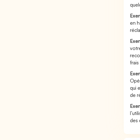
quel
Exem
en h
récl
Exem
votr
reco
frai
Exem
Opér
qui 
de r
Exem
l’uti
des 