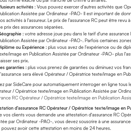
ous forme exacte ou par tranche de chiffre d'affaires.
lusieurs activités
: Vous pouvez exercer d'autres activités que Op
ublication Assistée par Ordinateur -PAO- Il est important de donn
os activités à l'assureur. Le prix de l'assurance RC peut être revu 
e prix des assurances séparées.
éographie :
votre adresse joue peu dans le tarif d'une assuranc
ublication Assistée par Ordinateur -PAO-. Parfois certaines zones
iplôme ou Expérience :
plus vous avez de l'expérience ou de di
exte/image en Publication Assistée par Ordinateur -PAO- plus l'as
aisser ses prix.
es garanties :
plus vous prenez de garanties ou diminuez vos franc
'assurance sera élevé Opérateur / Opératrice texte/image en Pub
ez par SideCare pour automatiquement interroger en ligne tous l
ateur / Opératrice texte/image en Publication Assistée par Ordi
rance RC Opérateur / Opératrice texte/image en Publication Assi
station d'assurance RC Opérateur / Opératrice texte/image en Pu
e vos clients vous demande une attestation d'assurance RC Opéra
stée par Ordinateur -PAO-, vous devez souscrire à une assurance
 pouvez avoir cette attestation en moins de 24 heures.