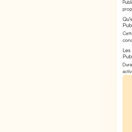
Publ
prop
Qu'
Pub
Cett
conc
Les
Pub
Dura
acti