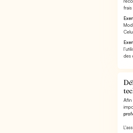
reco
frai
Exem
Mode
Celu
Exem
l’uti
des 
Déf
te
Afin
impo
prof
L'as