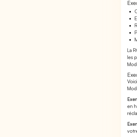
Exe
O
E
R
P
M
La R
les 
Mode
Exe
Voic
Mode
Exem
en h
récl
Exem
votr