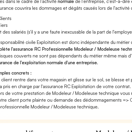
és dans le cadre de l’activité
normale
de l’entreprise, c'est-à-dire
surance couvrira les dommages et dégâts causés lors de l'activité d
lients
iers
t des salariés (s'il y a une faute inexcusable de la part de l'employe
esponsabilité civile Exploitation est donc indépendante du métie
lète l'assurance RC Professionnelle Modeleur / Modeleuse tech
risques couverts ne sont pas dépendants du métier même mais d'
surance de l'exploitation normale d'une entreprise
.
ples concrets :
n client rentre dans votre magasin et glisse sur le sol, se blesse et
era pris en charge par l'assurance RC Exploitation de votre contrat.
ors de votre prestation de Modeleur / Modeleuse technique vous
otre client porte plainte ou demande des dédommagements => Ce
rofessionnelle Modeleur / Modeleuse technique.