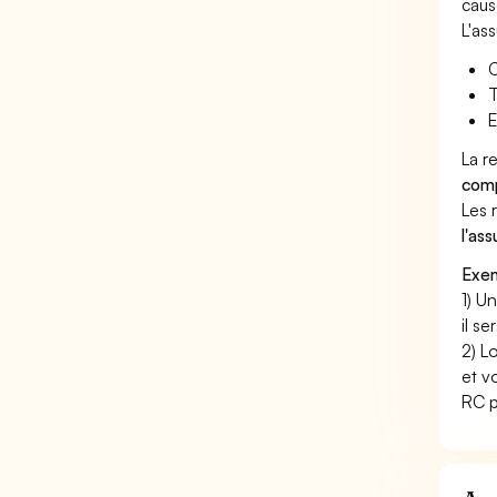
caus
L'as
C
T
E
La r
comp
Les 
l'as
Exem
1) U
il s
2) L
et v
RC p