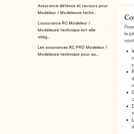
Assurance défense et recours pour
Modeleur / Modeleuse techn...
Co
L'assurance RC Modeleur /
Pour
Modeleuse technique est-elle
le p
oblig...
vont
Les assurances RC PRO Modeleur /
V
Modeleuse technique pour au...
v
s
P
d
r
G
c
D
t
L
d