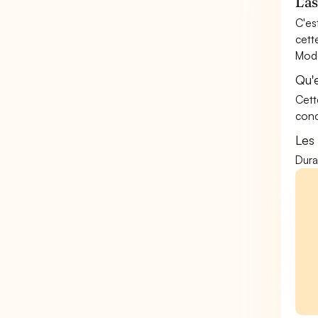
L'a
C'es
cett
Mode
Qu'
Cett
conc
Les
Dura