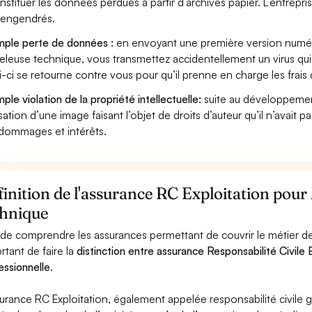
nstituer les données perdues à partir d’archives papier. L’entrepri
s engendrés.
ple perte de données :
en envoyant une première version numér
leuse technique, vous transmettez accidentellement un virus qu
i-ci se retourne contre vous pour qu’il prenne en charge les frais
ple violation de la propriété intellectuelle:
suite au développemen
lisation d’une image faisant l’objet de droits d’auteur qu’il n’avait 
dommages et intérêts.
inition de l'assurance RC Exploitation pou
chnique
 de comprendre les assurances permettant de couvrir le métier d
rtant de faire la
distinction entre assurance Responsabilité Civile E
essionnelle
.
surance RC Exploitation, également appelée responsabilité civil