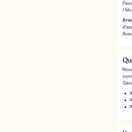
Pass
/ Mo
Atte
d'as
Avec
Qu
Nous
comp
Géné
A
A
A