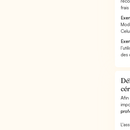
reco
frai
Exem
Mode
Celu
Exem
l’uti
des 
Déf
cé
Afin
impo
prof
L'as