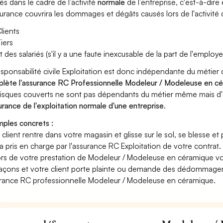
és dans le cadre de l’activité
normale
de l’entreprise, c'est-à-dire
surance couvrira les dommages et dégâts causés lors de l'activité d
lients
iers
t des salariés (s'il y a une faute inexcusable de la part de l'employe
esponsabilité civile Exploitation est donc indépendante du méti
lète l'assurance RC Professionnelle Modeleur / Modeleuse en c
risques couverts ne sont pas dépendants du métier même mais d'
surance de l'exploitation normale d'une entreprise
.
ples concrets :
n client rentre dans votre magasin et glisse sur le sol, se blesse et
era pris en charge par l'assurance RC Exploitation de votre contrat.
ors de votre prestation de Modeleur / Modeleuse en céramique v
açons et votre client porte plainte ou demande des dédommagem
rance RC professionnelle Modeleur / Modeleuse en céramique.