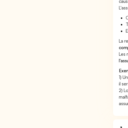
caus
L'as
C
T
E
La r
comp
Les 
l'as
Exem
1) U
il s
2) L
malf
assu