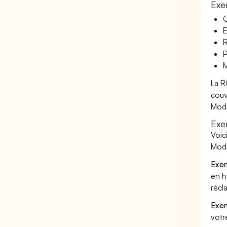
Exe
O
E
R
P
M
La R
couv
Mode
Exe
Voic
Mode
Exem
en h
récl
Exem
votr