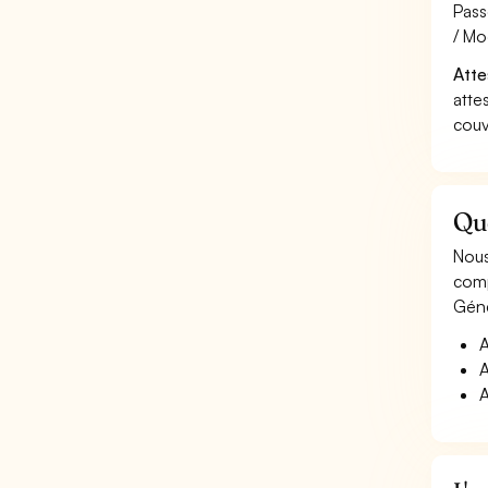
Pass
/ Mo
Atte
atte
couv
Qu
Nous
comp
Géné
A
A
A