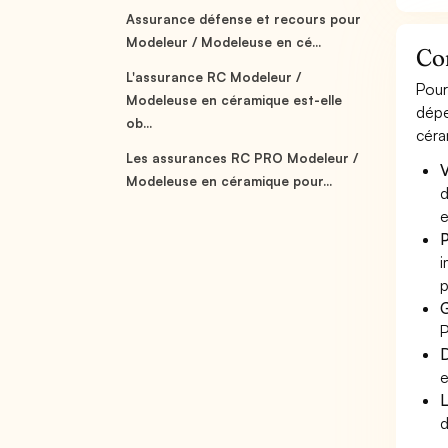
Assurance défense et recours pour
Modeleur / Modeleuse en cé...
Co
L'assurance RC Modeleur /
Pour
Modeleuse en céramique est-elle
dépe
ob...
céra
Les assurances RC PRO Modeleur /
V
Modeleuse en céramique pour...
d
e
P
i
p
G
P
D
e
L
d