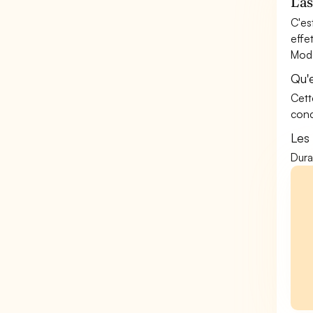
L'a
C'es
effe
Mode
Qu'
Cett
conc
Les
Dura