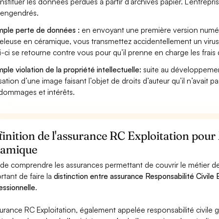
nstituer les données perdues à partir d’archives papier. L’entrepri
s engendrés.
ple perte de données :
en envoyant une première version numér
leuse en céramique, vous transmettez accidentellement un virus
i-ci se retourne contre vous pour qu’il prenne en charge les frais
ple violation de la propriété intellectuelle:
suite au développemen
lisation d’une image faisant l’objet de droits d’auteur qu’il n’avait 
dommages et intérêts.
inition de l'assurance RC Exploitation pou
ramique
 de comprendre les assurances permettant de couvrir le métier d
rtant de faire la
distinction entre assurance Responsabilité Civile E
essionnelle
.
surance RC Exploitation, également appelée responsabilité civil