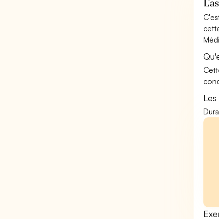
L'a
C'es
cett
Média
Qu'
Cett
conc
Les
Dura
Exe