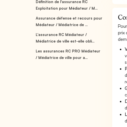
Définition de l'assurance RC
Exploitation pour Médiateur / M...
Com
Assurance défense et recours pour
Médiateur / Médiatrice de ...
Pour
prix
L'assurance RC Médiateur /
dema
Médiatrice de ville est-elle obli...
V
Les assurances RC PRO Médiateur
v
/ Médiatrice de ville pour a...
s
P
d
r
G
c
D
d
L
d