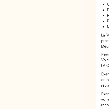
O
E
R
P
M
La R
pres
Média
Exe
Voic
LA C
Exem
en h
récl
Exem
votr
reco