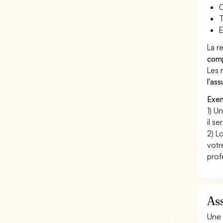
C
T
E
La r
comp
Les 
l'as
Exem
1) U
il s
2) L
votr
prof
Ass
Une 