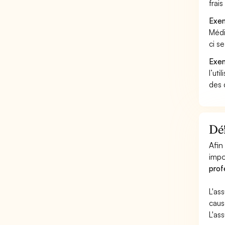
frai
Exem
Médi
ci s
Exem
l’uti
des 
Déf
Afin
impo
prof
L'as
caus
L'as