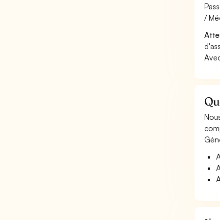
Pass
/ Méd
Atte
d'as
Avec
Que
Nous
comp
Géné
A
A
A