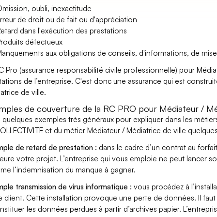
mission, oubli, inexactitude
rreur de droit ou de fait ou d'appréciation
etard dans l'exécution des prestations
roduits défectueux
anquements aux obligations de conseils, d'informations, de mise
C Pro (assurance responsabilité civile professionnelle) pour Médiat
tations de l’entreprise. C'est donc une assurance qui est construit
trice de ville.
mples de couverture de la RC PRO pour Médiateur / Médi
i quelques exemples très généraux pour expliquer dans les métie
OLLECTIVITE et du métier Médiateur / Médiatrice de ville quelques
ple de retard de prestation :
dans le cadre d’un contrat au forfai
eure votre projet. L’entreprise qui vous emploie ne peut lancer s
ame l’indemnisation du manque à gagner.
ple transmission de virus informatique :
vous procédez à l’install
e client. Cette installation provoque une perte de données. Il faut 
nstituer les données perdues à partir d’archives papier. L’entrepri