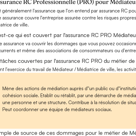
ssurance RC Professionnelle (PRO) pour Médiateur 
t généralement l'assurance que l'on entend par assurance RC pour 
e assurance couvre l'entreprise assurée contre les risques propres
trice de ville.
est-ce qui est couvert par l'assurance RC PRO Médiateur 
e assurance va couvrir les dommages que vous pouvez occasionner 
urrents et même des associations de consommateurs ou d'entrep
 tâches couvertes par l'assurance RC PRO du métier de M
nt l'exercice du travail de Médiateur / Médiatrice de ville, les acti
Mène des actions de médiation auprès d''un public ou d''instituti
cohésion sociale. Etablit ou rétablit, par une démarche de média
une personne et une structure. Contribue à la résolution de situa
Peut coordonner une équipe de médiateurs sociaux.
mple de source de ces dommages pour le métier de Médi