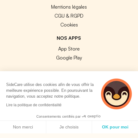
Mentions légales
CGU & RGPD
Cookies
NOS APPS
App Store
Google Play
SideCare utilise des cookies afin de vous offrir la
meilleure expérience possible. En poursuivant la
© 2026 SideCare. Tous droits réservés.
navigation, vous acceptez notre politique.
4 personnes
Lire la politique de confidentialité
consultent
actuellement cette
Consentements certifiés par
page
Politique de cookies
Non merci
Je choisis
OK pour moi
Axeptio consent
Plateforme de Gestion du Consentement : Personnalisez vos O