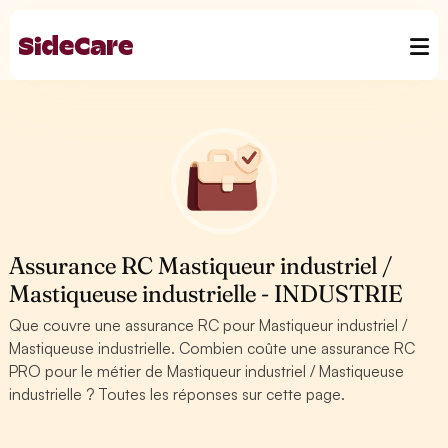
Assurance RC Mastiqueur industriel /
Mastiqueuse industrielle - INDUSTRIE
Que couvre une assurance RC pour Mastiqueur industriel /
Mastiqueuse industrielle. Combien coûte une assurance RC
PRO pour le métier de Mastiqueur industriel / Mastiqueuse
industrielle ? Toutes les réponses sur cette page.