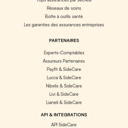
Réseaux de soins
Boîte à outils santé
Les garanties des assurances entreprises
PARTENAIRES
Experts-Comptables
Assureurs Partenaires
Payfit & SideCare
Lucca & SideCare
Nibelis & SideCare
Livi & SideCare
Lianeli & SideCare
API & INTEGRATIONS
API SideCare