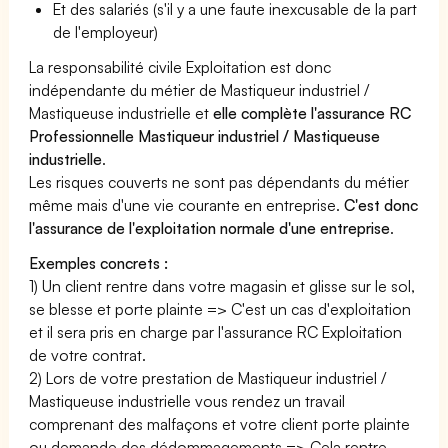
Et des salariés (s'il y a une faute inexcusable de la part
de l'employeur)
La responsabilité civile Exploitation est donc
indépendante du métier de Mastiqueur industriel /
Mastiqueuse industrielle et
elle complète l'assurance RC
Professionnelle Mastiqueur industriel / Mastiqueuse
industrielle
.
Les risques couverts ne sont pas dépendants du métier
même mais d'une vie courante en entreprise.
C'est donc
l'assurance de l'exploitation normale d'une entreprise
.
Exemples concrets :
1) Un client rentre dans votre magasin et glisse sur le sol,
se blesse et porte plainte => C'est un cas d'exploitation
et il sera pris en charge par l'assurance RC Exploitation
de votre contrat.
2) Lors de votre prestation de Mastiqueur industriel /
Mastiqueuse industrielle vous rendez un travail
comprenant des malfaçons et votre client porte plainte
ou demande des dédommagements => Cela rentre