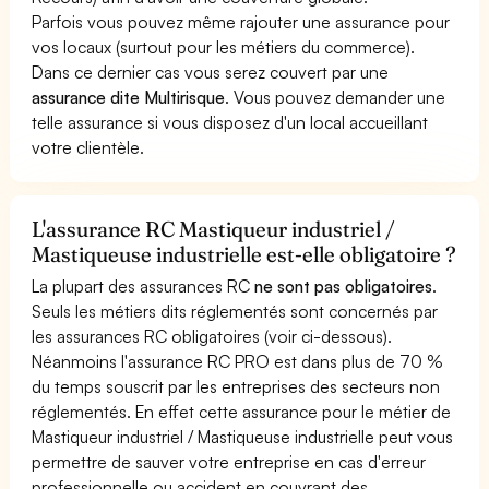
Parfois vous pouvez même rajouter une assurance pour
vos locaux (surtout pour les métiers du commerce).
Dans ce dernier cas vous serez couvert par une
assurance dite Multirisque
. Vous pouvez demander une
telle assurance si vous disposez d'un local accueillant
votre clientèle.
L'assurance RC Mastiqueur industriel /
Mastiqueuse industrielle est-elle obligatoire ?
La plupart des assurances RC
ne sont pas obligatoires
.
Seuls les métiers dits réglementés sont concernés par
les assurances RC obligatoires (voir ci-dessous).
Néanmoins l'assurance RC PRO est dans plus de 70 %
du temps souscrit par les entreprises des secteurs non
réglementés. En effet cette assurance pour le métier de
Mastiqueur industriel / Mastiqueuse industrielle peut vous
permettre de sauver votre entreprise en cas d'erreur
professionnelle ou accident en couvrant des