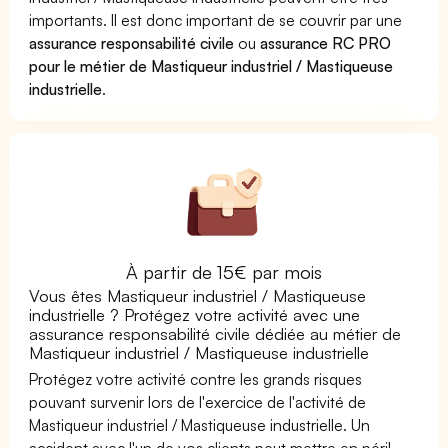
importants. Il est donc important de se couvrir par une
assurance responsabilité civile
ou
assurance RC PRO
pour le métier de Mastiqueur industriel / Mastiqueuse
industrielle
.
À partir de 15€ par mois
Vous êtes Mastiqueur industriel / Mastiqueuse
industrielle ? Protégez votre activité avec une
assurance responsabilité civile dédiée au métier de
Mastiqueur industriel / Mastiqueuse industrielle
Protégez votre activité contre les grands risques
pouvant survenir lors de l'exercice de l'activité de
Mastiqueur industriel / Mastiqueuse industrielle. Un
accident avec l'un de vos clients peut mettre en péril