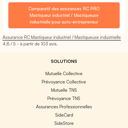
Comparatif des assurances RC PRO
Mastiqueur industriel / Mastiqueuse
industrielle pour auto-entrepreneur
Assurance RC Mastiqueur industriel / Mastiqueuse industrielle
4.8
/ 5 - à partir de
103
avis.
SOLUTIONS
Mutuelle Collective
Prévoyance Collective
Mutuelle TNS
Prévoyance TNS
Assurances Professionnelles
SideCard
SideStore