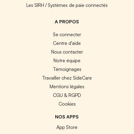
Les SIRH / Systèmes de paie connectés
A PROPOS
Se connecter
Centre d'aide
Nous contacter
Notre équipe
Témoignages
Travailler chez SideCare
Mentions légales
CGU & RGPD
Cookies
NOS APPS
App Store