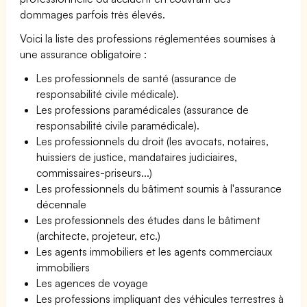
dommages parfois très élevés.
Voici la liste des professions réglementées soumises à
une assurance obligatoire :
Les professionnels de santé (assurance de
responsabilité civile médicale).
Les professions paramédicales (assurance de
responsabilité civile paramédicale).
Les professionnels du droit (les avocats, notaires,
huissiers de justice, mandataires judiciaires,
commissaires-priseurs...)
Les professionnels du bâtiment soumis à l'assurance
décennale
Les professionnels des études dans le bâtiment
(architecte, projeteur, etc.)
Les agents immobiliers et les agents commerciaux
immobiliers
Les agences de voyage
Les professions impliquant des véhicules terrestres à