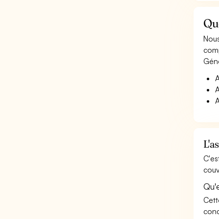
Qu
Nous
comp
Géné
A
A
A
L'a
C'es
couv
Qu'
Cett
conc