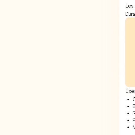
Les
Dura
Exe
O
E
R
P
M