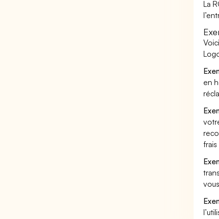
La R
l’en
Exe
Voic
Logo
Exem
en h
récl
Exem
votr
reco
frai
Exem
tran
vous
Exem
l’uti