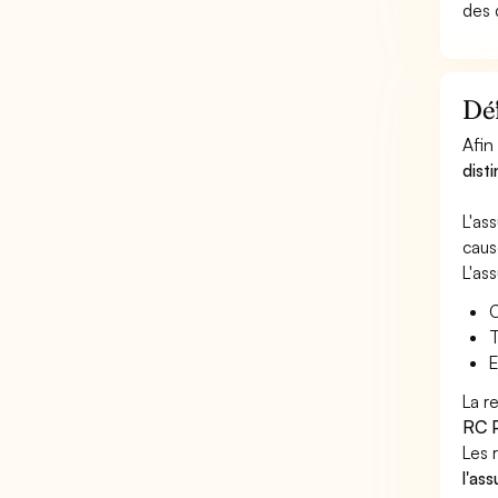
des 
Déf
Afin
dist
L'as
caus
L'as
C
T
E
La r
RC P
Les 
l'as