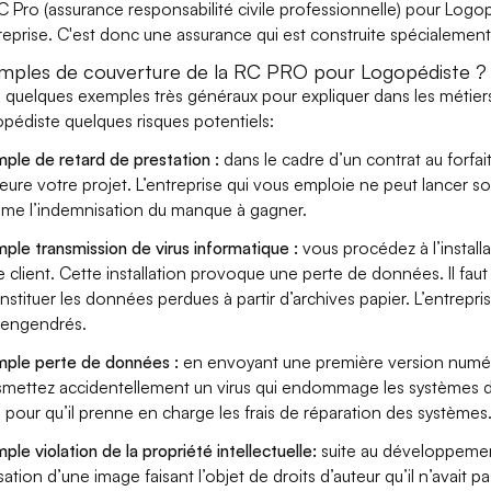
C Pro (assurance responsabilité civile professionnelle) pour Logo
treprise. C'est donc une assurance qui est construite spécialement
mples de couverture de la RC PRO pour Logopédiste ?
i quelques exemples très généraux pour expliquer dans les métiers
pédiste quelques risques potentiels:
ple de retard de prestation :
dans le cadre d’un contrat au forfai
eure votre projet. L’entreprise qui vous emploie ne peut lancer s
ame l’indemnisation du manque à gagner.
ple transmission de virus informatique :
vous procédez à l’install
e client. Cette installation provoque une perte de données. Il faut 
nstituer les données perdues à partir d’archives papier. L’entrepri
s engendrés.
ple perte de données :
en envoyant une première version numér
smettez accidentellement un virus qui endommage les systèmes de 
 pour qu’il prenne en charge les frais de réparation des systèmes
ple violation de la propriété intellectuelle:
suite au développemen
lisation d’une image faisant l’objet de droits d’auteur qu’il n’avait 