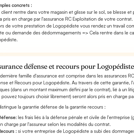
ples concrets :
n client rentre dans votre magasin et glisse sur le sol, se blesse et
era pris en charge par l'assurance RC Exploitation de votre contrat.
ors de votre prestation de Logopédiste vous rendez un travail co
nte ou demande des dédommagements => Cela rentre dans le cad
pédiste.
surance défense et recours pour Logopédist
dernière famille d'assurance est comprise dans les assurances R
nse et Recours pour Logopédiste. Au travers de cette garantie, l'
diques (dans un montant maximum défini par le contrat), lié à un liti
 pouvez toujours choisir librement) seront alors pris en charge pa
istingue la garantie défense de la garantie recours :
éfense:
les frais liés à la défense pénale et civile de l'entreprise
n charge par l'assureur selon les modalités du contrat.
ecours :
si votre entreprise de Logopédiste a subi des dommages d