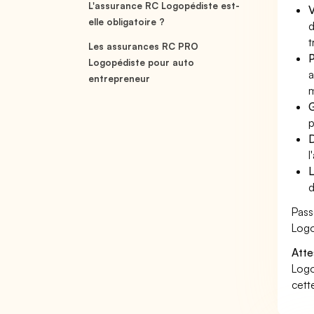
L'assurance RC Logopédiste est-
V
elle obligatoire ?
d
t
Les assurances RC PRO
P
Logopédiste pour auto
a
entrepreneur
m
G
p
D
l
L
d
Pass
Logo
Atte
Logo
cett