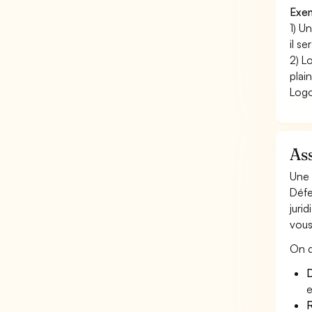
Exem
1) U
il s
2) L
plai
Logo
As
Une 
Défe
juri
vous
On d
D
e
R