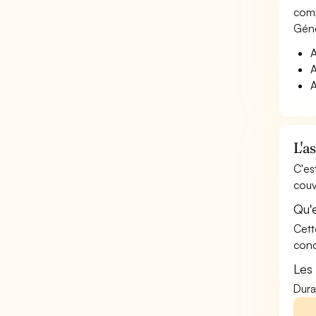
comp
Géné
A
A
A
L'a
C'es
couv
Qu'e
Cett
conc
Les
Dura