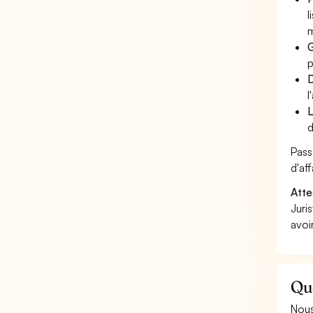
l
m
G
p
D
l
L
d
Pass
d'aff
Atte
Juri
avoi
Que
Nous