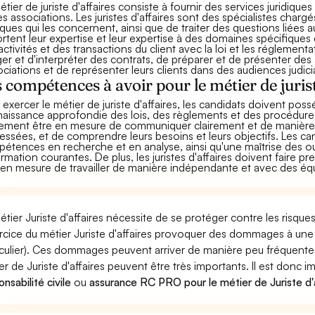
étier de juriste d'affaires consiste à fournir des services juridiqu
es associations. Les juristes d'affaires sont des spécialistes chargé
diques qui les concernent, ainsi que de traiter des questions liées au
rtent leur expertise et leur expertise à des domaines spécifiques d
activités et des transactions du client avec la loi et les réglementa
ger et d'interpréter des contrats, de préparer et de présenter de
ciations et de représenter leurs clients dans des audiences judicia
 compétences à avoir pour le métier de jurist
 exercer le métier de juriste d'affaires, les candidats doivent pos
aissance approfondie des lois, des règlements et des procédures ju
ement être en mesure de communiquer clairement et de manière p
ressées, et de comprendre leurs besoins et leurs objectifs. Les 
étences en recherche et en analyse, ainsi qu'une maîtrise des ou
formation courantes. De plus, les juristes d'affaires doivent faire 
 en mesure de travailler de manière indépendante et avec des éq
étier Juriste d'affaires nécessite de se protéger contre les risqu
ercice du métier Juriste d'affaires provoquer des dommages à une
iculier). Ces dommages peuvent arriver de manière peu fréquent
er de Juriste d'affaires peuvent être très importants. Il est donc 
nsabilité civile
ou
assurance RC PRO pour le métier de Juriste d'