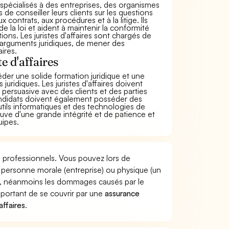
es spécialisés à des entreprises, des organismes
s de conseiller leurs clients sur les questions
x contrats, aux procédures et à la litige. Ils
e la loi et aident à maintenir la conformité
tions. Les juristes d'affaires sont chargés de
s arguments juridiques, de mener des
ires.
e d'affaires
séder une solide formation juridique et une
ridiques. Les juristes d'affaires doivent
ersuasive avec des clients et des parties
candidats doivent également posséder des
tils informatiques et des technologies de
preuve d'une grande intégrité et de patience et
uipes.
es professionnels. Vous pouvez lors de
 personne morale (entreprise) ou physique (un
e, néanmoins les dommages causés par le
important de se couvrir par une
assurance
affaires
.