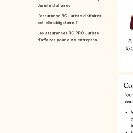
Juriste d'affaires
L'assurance RC Juriste d'affaires
est-elle obligatoire ?
Les assurances RC PRO Juriste
À 
d'affaires pour auto entrepren...
15
Com
Pour
assu
V
d
t
P