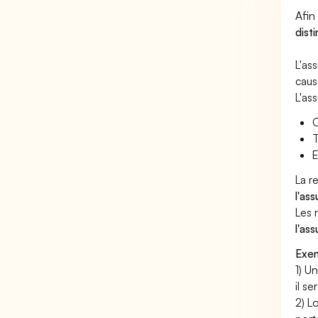
Afin
dist
L'as
caus
L'as
C
T
E
La r
l'as
Les 
l'as
Exem
1) U
il s
2) L