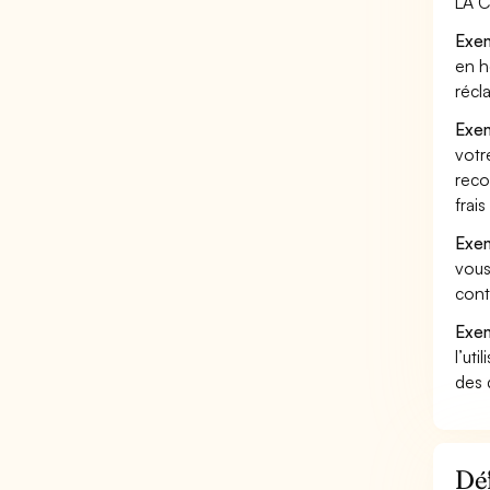
LA C
Exem
en h
récl
Exem
votr
reco
frai
Exem
vous
cont
Exem
l’uti
des 
Déf