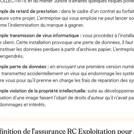
OLLECTIVITE et du métier Juriste d'affaires quelques risques poten
ple de retard de prestation :
dans le cadre d’un contrat au forfai
eure votre projet. L’entreprise qui vous emploie ne peut lancer s
ame l’indemnisation du manque à gagner.
ple transmission de virus informatique :
vous procédez à l’install
e client. Cette installation provoque une perte de données. Il faut 
nstituer les données perdues à partir d’archives papier. L’entrepri
s engendrés.
ple perte de données :
en envoyant une première version numériq
 transmettez accidentellement un virus qui endommage les système
re vous pour qu’il prenne en charge les frais de réparation des s
ple violation de la propriété intellectuelle:
suite au développemen
lisation d’une image faisant l’objet de droits d’auteur qu’il n’avait 
dommages et intérêts.
inition de l'assurance RC Exploitation pour J