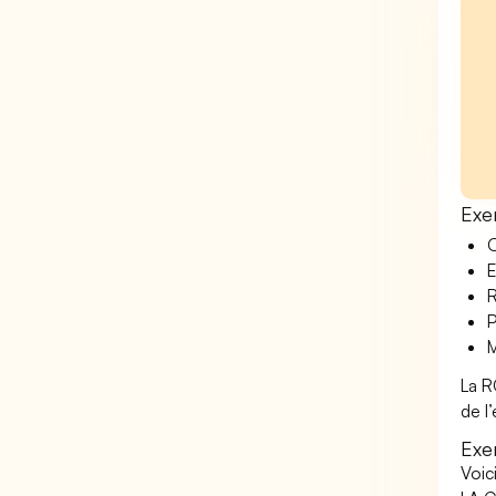
Exe
O
E
R
P
M
La R
de l
Exe
Voic