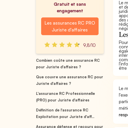
Le m
Gratuit et sans
et d
engagement
juri
appo
des 
Les assurances RC PRO
rédi
négo
Juriste d'affaires
Les
Pour
9,8/10
conn
égal
inté
comp
Combien coûte une assurance RC
l'in
pour Juriste d'affaires ?
être
Que couvre une assurance RC pour
Juriste d'affaires ?
Le m
L'assurance RC Professionnelle
l'ex
(PRO) pour Juriste d'affaires
part
méti
Définition de l'assurance RC
respo
Exploitation pour Juriste d'aff...
Assurance défense et recours pour