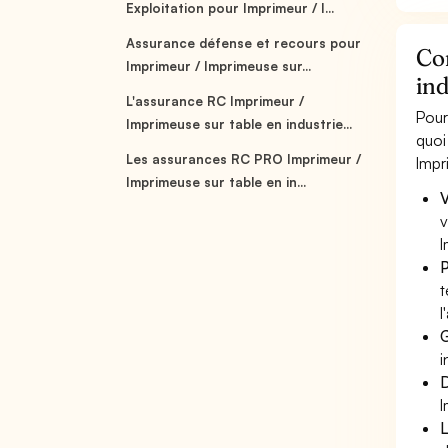
Exploitation pour Imprimeur / I...
Assurance défense et recours pour
Co
Imprimeur / Imprimeuse sur...
ind
L'assurance RC Imprimeur /
Pour
Imprimeuse sur table en industrie...
quoi
Les assurances RC PRO Imprimeur /
Impr
Imprimeuse sur table en in...
V
v
I
P
t
l
G
i
D
I
L