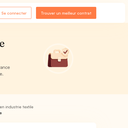
Se connecter
Trouver un meilleur contrat
e
rance
e.
n industrie textile
e