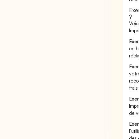
Exe
?
Voic
Impr
Exem
en h
récl
Exem
votr
reco
frai
Exem
Impr
de v
Exem
l’uti
des 