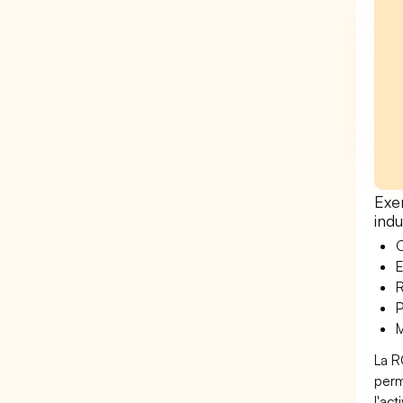
Exe
indu
O
E
R
P
M
La R
perm
l'act