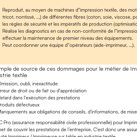
Reproduit, au moyen de machines d''impression textile, des motif
tricot, nontissé, ...) de différentes fibres (coton, soie, viscose, p
les règles de sécurité et les impératifs de production (optimisation 
Réalise les diagnostics en cas de non-conformité de l''impressi
effectuer la maintenance de premier niveau des équipements.
Peut coordonner une équipe d''opérateurs (aide-imprimeur, ...).
mple de source de ces dommages pour le métier de Imp
strie textile
mission, oubli, inexactitude
rreur de droit ou de fait ou d'appréciation
etard dans l'exécution des prestations
roduits défectueux
anquements aux obligations de conseils, d'informations, de mise
C Pro (assurance responsabilité civile professionnelle) pour Imprime
et de couvrir les prestations de l’entreprise. C'est donc une ass
ivité Imprimeur / Imprimeuse sur table en industrie textile.