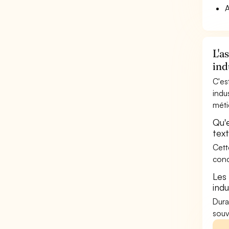
A
L'a
ind
C'es
indu
méti
Qu'
text
Cett
conc
Les
indu
Dura
souv