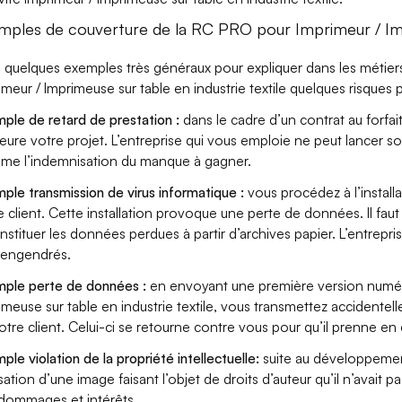
mples de couverture de la RC PRO pour Imprimeur / Impr
i quelques exemples très généraux pour expliquer dans les métiers
imeur / Imprimeuse sur table en industrie textile quelques risques p
ple de retard de prestation :
dans le cadre d’un contrat au forfai
eure votre projet. L’entreprise qui vous emploie ne peut lancer s
ame l’indemnisation du manque à gagner.
ple transmission de virus informatique :
vous procédez à l’install
e client. Cette installation provoque une perte de données. Il faut 
nstituer les données perdues à partir d’archives papier. L’entrepri
s engendrés.
ple perte de données :
en envoyant une première version numéri
imeuse sur table en industrie textile, vous transmettez accident
otre client. Celui-ci se retourne contre vous pour qu’il prenne en
ple violation de la propriété intellectuelle:
suite au développemen
lisation d’une image faisant l’objet de droits d’auteur qu’il n’avait 
dommages et intérêts.