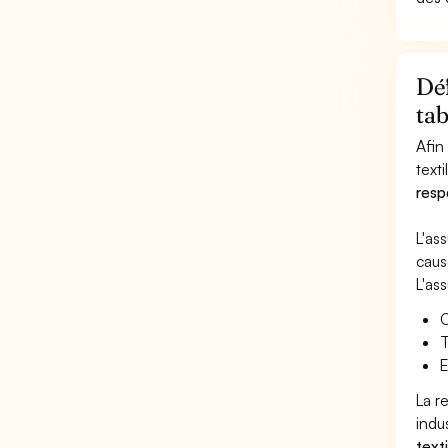
Déf
tab
Afin
texti
resp
L'as
caus
L'as
C
T
E
La r
indus
texti