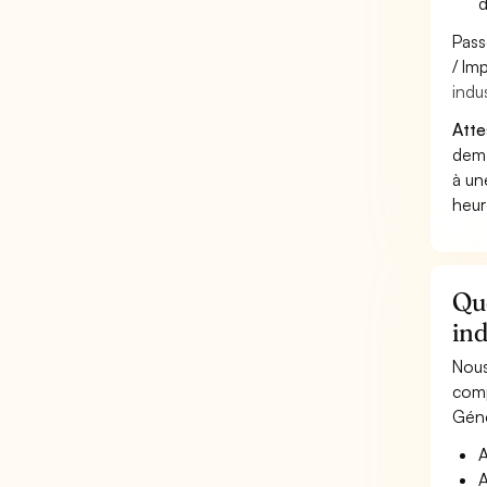
d
Pass
/ Im
indus
Atte
dema
à un
heur
Qu
ind
Nous
comp
Géné
A
A