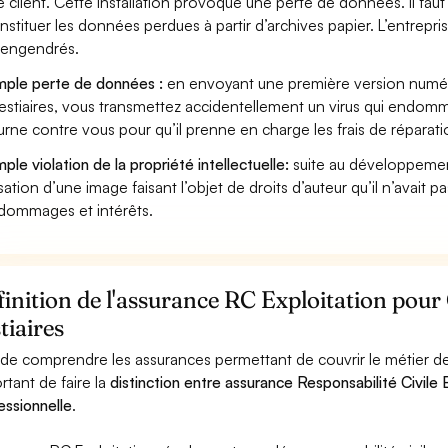
e client. Cette installation provoque une perte de données. Il faut 
nstituer les données perdues à partir d’archives papier. L’entrepri
s engendrés.
ple perte de données :
en envoyant une première version numér
estiaires, vous transmettez accidentellement un virus qui endomma
urne contre vous pour qu’il prenne en charge les frais de réparat
ple violation de la propriété intellectuelle:
suite au développemen
lisation d’une image faisant l’objet de droits d’auteur qu’il n’avait 
dommages et intérêts.
inition de l'assurance RC Exploitation pour
tiaires
 de comprendre les assurances permettant de couvrir le métier de 
rtant de faire la
distinction entre assurance Responsabilité Civile E
essionnelle
.