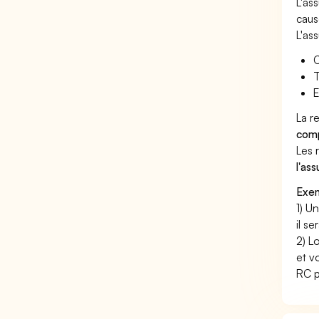
L'as
caus
L'as
C
T
E
La r
comp
Les 
l'as
Exem
1) U
il s
2) L
et v
RC p