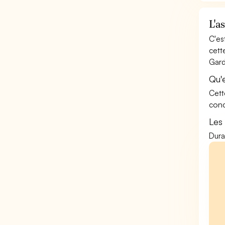
L'a
C'es
cett
Gard
Qu'
Cett
conc
Les
Dura