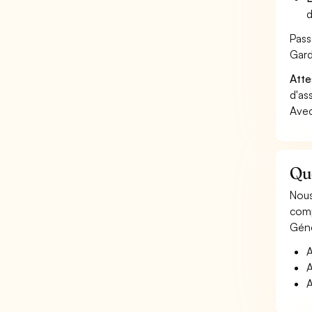
d
Pass
Gard
Atte
d'as
Avec
Que
Nous
comp
Géné
A
A
A