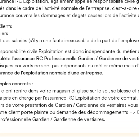
surance RC Exploitation, également appelée responsabilité civil
és dans le cadre de l’activité
normale
de l’entreprise, c'est-à-dire
surance couvrira les dommages et dégâts causés lors de l'activité d
lients
iers
t des salariés (s'il y a une faute inexcusable de la part de l'employe
esponsabilité civile Exploitation est donc indépendante du métier
lète l'assurance RC Professionnelle Gardien / Gardienne de vesti
risques couverts ne sont pas dépendants du métier même mais d'
surance de l'exploitation normale d'une entreprise
.
ples concrets :
n client rentre dans votre magasin et glisse sur le sol, se blesse et
era pris en charge par l'assurance RC Exploitation de votre contrat.
ors de votre prestation de Gardien / Gardienne de vestiaires vou
otre client porte plainte ou demande des dédommagements => Ce
rofessionnelle Gardien / Gardienne de vestiaires.