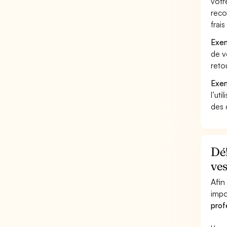
votr
reco
frai
Exem
de v
reto
Exem
l’uti
des 
Déf
ves
Afin
impo
prof