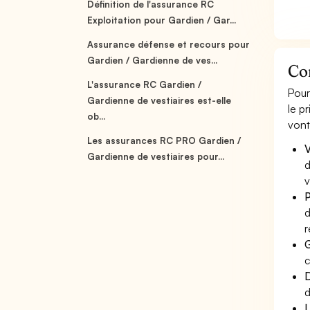
Définition de l'assurance RC
Exploitation pour Gardien / Gar...
Assurance défense et recours pour
Gardien / Gardienne de ves...
Co
L'assurance RC Gardien /
Pour
Gardienne de vestiaires est-elle
le p
ob...
vont
Les assurances RC PRO Gardien /
V
Gardienne de vestiaires pour...
d
v
P
d
r
G
c
D
d
L