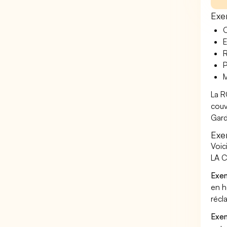
Exe
O
E
R
P
M
La R
couv
Gard
Exe
Voic
LA C
Exem
en h
récl
Exem