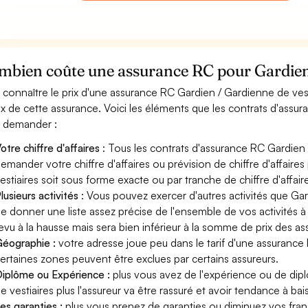
mbien coûte une assurance RC pour Gardien 
 connaître le prix d'une assurance RC Gardien / Gardienne de ves
rix de cette assurance. Voici les éléments que les contrats d'assu
 demander :
otre chiffre d'affaires
: Tous les contrats d'assurance RC Gardien 
emander votre chiffre d'affaires ou prévision de chiffre d'affaire
estiaires soit sous forme exacte ou par tranche de chiffre d'affair
lusieurs activités
: Vous pouvez exercer d'autres activités que Gard
e donner une liste assez précise de l'ensemble de vos activités à l
evu à la hausse mais sera bien inférieur à la somme de prix des a
éographie :
votre adresse joue peu dans le tarif d'une assurance
ertaines zones peuvent être exclues par certains assureurs.
iplôme ou Expérience :
plus vous avez de l'expérience ou de di
e vestiaires plus l'assureur va être rassuré et avoir tendance à bais
es garanties :
plus vous prenez de garanties ou diminuez vos franc