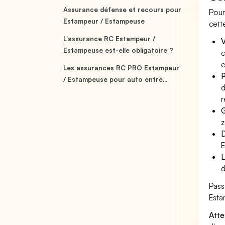
Assurance défense et recours pour
Pour
Estampeur / Estampeuse
cett
L'assurance RC Estampeur /
V
Estampeuse est-elle obligatoire ?
c
e
Les assurances RC PRO Estampeur
P
/ Estampeuse pour auto entre...
d
r
G
z
D
E
L
d
Pass
Esta
Atte