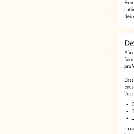
Exem
l’uti
des 
Déf
Afin
faire
prof
L'as
caus
L'as
C
T
E
La r