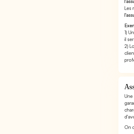
l'as
Les 
l'as
Exem
1) U
il s
2) L
clie
prof
As
Une 
gara
char
d'av
On d