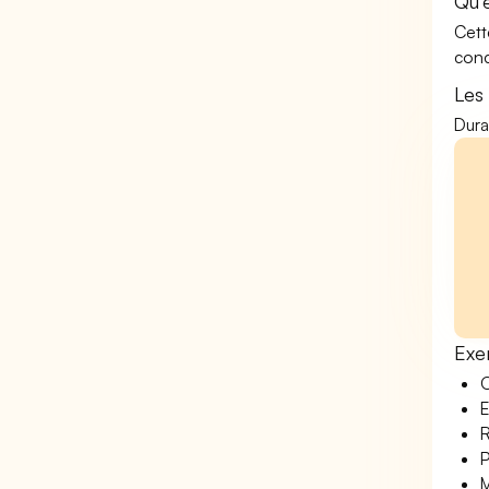
Qu'
Cett
conc
Les
Dura
Exe
O
E
R
P
M