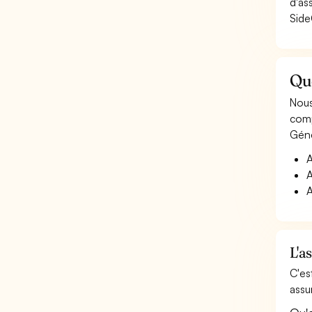
d'as
Side
Qu
Nous
comp
Géné
A
A
A
L'a
C'es
assu