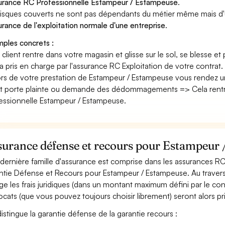
surance RC Professionnelle Estampeur / Estampeuse
.
risques couverts ne sont pas dépendants du métier même mais d'
surance de l'exploitation normale d'une entreprise
.
ples concrets :
n client rentre dans votre magasin et glisse sur le sol, se blesse et
era pris en charge par l'assurance RC Exploitation de votre contrat.
ors de votre prestation de Estampeur / Estampeuse vous rendez u
nt porte plainte ou demande des dédommagements => Cela rentr
essionnelle Estampeur / Estampeuse.
surance défense et recours pour Estampeur
dernière famille d'assurance est comprise dans les assurances 
ntie Défense et Recours pour Estampeur / Estampeuse. Au travers 
ge les frais juridiques (dans un montant maximum défini par le contra
ocats (que vous pouvez toujours choisir librement) seront alors pr
istingue la garantie défense de la garantie recours :