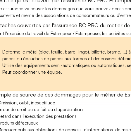
est-ce qui est couvert par l'assurance RC PRO Estampe
e assurance va couvrir les dommages que vous pouvez occasionner 
urrents et même des associations de consommateurs ou d'entrep
 tâches couvertes par l'assurance RC PRO du métier d
nt l'exercice du travail de Estampeur / Estampeuse, les activités s
Déforme le métal (bloc, feuille, barre, lingot, billette, brame, ...)
pièces ou ébauches de pièces aux formes et dimensions définies (
Utilise des équipements semi-automatiques ou automatiques, sel
Peut coordonner une équipe.
mple de source de ces dommages pour le métier de E
mission, oubli, inexactitude
rreur de droit ou de fait ou d'appréciation
etard dans l'exécution des prestations
roduits défectueux
anquements aux obligations de conseils, d'informations, de mise