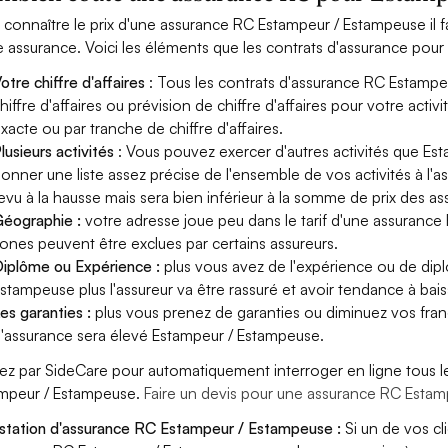
 connaître le prix d'une assurance RC Estampeur / Estampeuse il 
e assurance. Voici les éléments que les contrats d'assurance po
otre chiffre d'affaires
: Tous les contrats d'assurance RC Estamp
hiffre d'affaires ou prévision de chiffre d'affaires pour votre act
xacte ou par tranche de chiffre d'affaires.
lusieurs activités
: Vous pouvez exercer d'autres activités que Est
onner une liste assez précise de l'ensemble de vos activités à l'as
evu à la hausse mais sera bien inférieur à la somme de prix des a
éographie :
votre adresse joue peu dans le tarif d'une assurance
ones peuvent être exclues par certains assureurs.
iplôme ou Expérience :
plus vous avez de l'expérience ou de di
stampeuse plus l'assureur va être rassuré et avoir tendance à baiss
es garanties :
plus vous prenez de garanties ou diminuez vos franc
'assurance sera élevé Estampeur / Estampeuse.
ez par SideCare pour automatiquement interroger en ligne tous l
mpeur / Estampeuse.
Faire un devis pour une assurance RC Esta
station d'assurance RC Estampeur / Estampeuse :
Si un de vos c