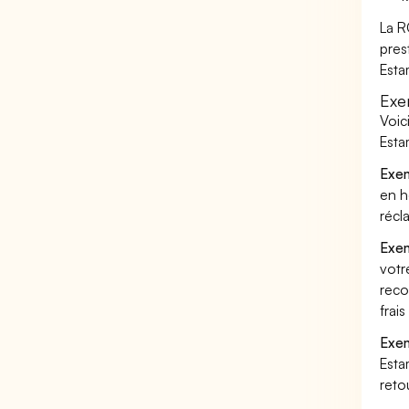
La R
pres
Esta
Exe
Voic
Esta
Exem
en h
récl
Exem
votr
reco
frai
Exem
Esta
reto