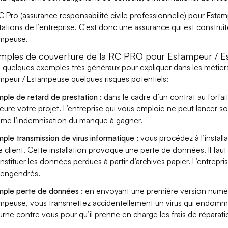
C Pro (assurance responsabilité civile professionnelle) pour Esta
tations de l’entreprise. C'est donc une assurance qui est construit
mpeuse.
mples de couverture de la RC PRO pour Estampeur / 
i quelques exemples très généraux pour expliquer dans les métiers
mpeur / Estampeuse quelques risques potentiels:
ple de retard de prestation :
dans le cadre d’un contrat au forfai
eure votre projet. L’entreprise qui vous emploie ne peut lancer s
ame l’indemnisation du manque à gagner.
ple transmission de virus informatique :
vous procédez à l’install
e client. Cette installation provoque une perte de données. Il faut 
nstituer les données perdues à partir d’archives papier. L’entrepri
s engendrés.
ple perte de données :
en envoyant une première version numér
mpeuse, vous transmettez accidentellement un virus qui endommag
urne contre vous pour qu’il prenne en charge les frais de réparat