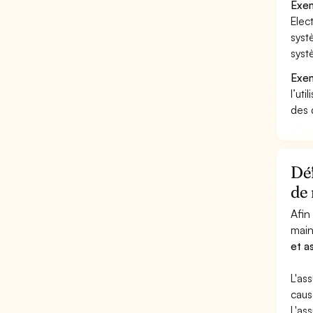
Exem
Elec
syst
syst
Exem
l’uti
des 
Déf
de
Afin
main
et a
L'as
caus
L'as