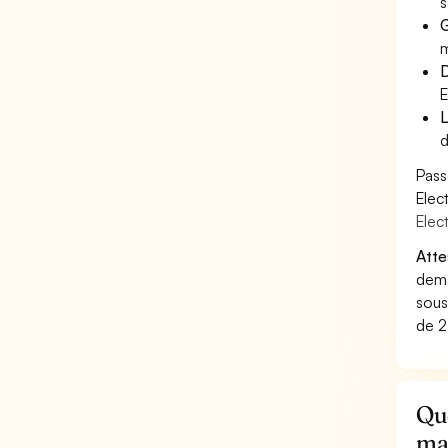
s
G
m
D
E
L
d
Pass
Elec
Elec
Atte
dema
sous
de 2
Que
ma