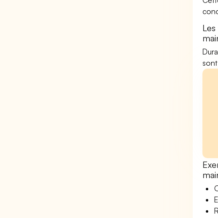
Cett
conc
Les
mai
Dura
sont
Exe
mai
O
E
R