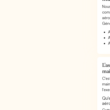
Nous
comp
aéro
Géné
A
A
A
L'a
mai
C'es
main
l'ex
Qu'
aér