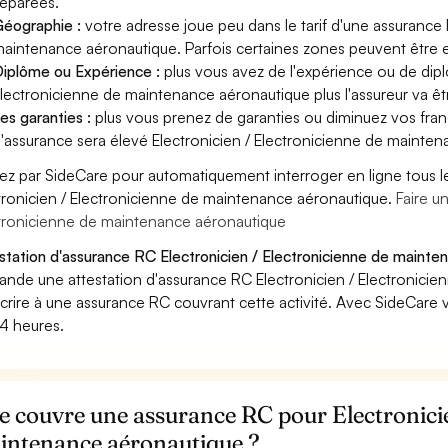
éparées.
éographie :
votre adresse joue peu dans le tarif d'une assurance
aintenance aéronautique. Parfois certaines zones peuvent être ex
iplôme ou Expérience :
plus vous avez de l'expérience ou de dip
lectronicienne de maintenance aéronautique plus l'assureur va êtr
es garanties :
plus vous prenez de garanties ou diminuez vos franc
'assurance sera élevé Electronicien / Electronicienne de mainte
ez par SideCare pour automatiquement interroger en ligne tous l
tronicien / Electronicienne de maintenance aéronautique.
Faire u
tronicienne de maintenance aéronautique
station d'assurance RC Electronicien / Electronicienne de mainte
nde une attestation d'assurance RC Electronicien / Electronici
crire à une assurance RC couvrant cette activité. Avec SideCare 
4 heures.
 couvre une assurance RC pour Electronicie
intenance aéronautique ?