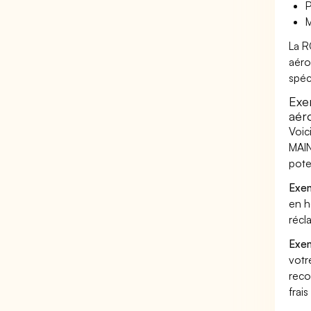
P
M
La R
aéro
spéc
Exe
aér
Voic
MAIN
pote
Exem
en h
récl
Exem
votr
reco
frai