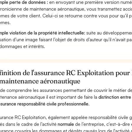
ple perte de données :
en envoyant une première version numéri
tronicienne de maintenance aéronautique, vous transmettez acc
èmes de votre client. Celui-ci se retourne contre vous pour qu’il 
èmes.
ple violation de la propriété intellectuelle:
suite au développemen
lisation d’une image faisant l’objet de droits d’auteur qu’il n’avait 
dommages et intérêts.
inition de l'assurance RC Exploitation pour 
 maintenance aéronautique
 de comprendre les assurances permettant de couvrir le métier de
tenance aéronautique il est important de faire la
distinction entre
ssurance responsabilité civile professionnelle
.
surance RC Exploitation, également appelée responsabilité civil
és dans le cadre de l’activité
normale
de l’entreprise, c'est-à-dire
surance couvrira les dommages et dégâts causés lors de l'activité d