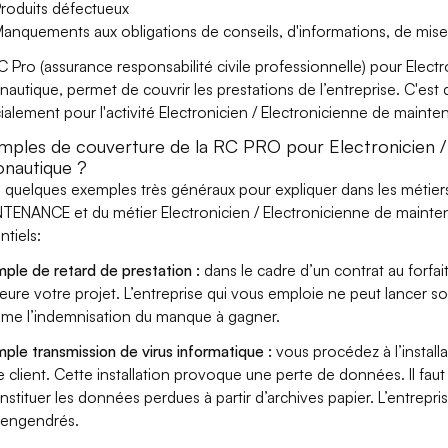
roduits défectueux
anquements aux obligations de conseils, d'informations, de mise
C Pro (assurance responsabilité civile professionnelle) pour Elec
nautique, permet de couvrir les prestations de l’entreprise. C'est
ialement pour l'activité Electronicien / Electronicienne de maint
mples de couverture de la RC PRO pour Electronicien /
onautique ?
i quelques exemples très généraux pour expliquer dans les métier
TENANCE et du métier Electronicien / Electronicienne de mainte
ntiels:
ple de retard de prestation :
dans le cadre d’un contrat au forfai
eure votre projet. L’entreprise qui vous emploie ne peut lancer s
ame l’indemnisation du manque à gagner.
ple transmission de virus informatique :
vous procédez à l’install
e client. Cette installation provoque une perte de données. Il faut 
nstituer les données perdues à partir d’archives papier. L’entrepri
s engendrés.