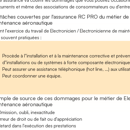
e assurance va couvrir les dommages que vous pouvez occasionner 
urrents et même des associations de consommateurs ou d'entrep
 tâches couvertes par l'assurance RC PRO du métier de 
ntenance aéronautique
nt l'exercice du travail de Electronicien / Electronicienne de main
 souvent pratiquées :
Procède à l''installation et à la maintenance corrective et préven
d''installations ou de systèmes à forte composante électronique,
Peut assurer une assistance téléphonique (hot line, ...) aux utilisa
Peut coordonner une équipe.
mple de source de ces dommages pour le métier de Elec
ntenance aéronautique
mission, oubli, inexactitude
rreur de droit ou de fait ou d'appréciation
etard dans l'exécution des prestations