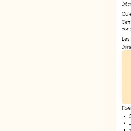
Déco
Qu'
Cett
conc
Les
Dura
Exe
O
E
R