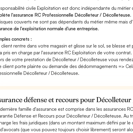
esponsabilité civile Exploitation est donc indépendante du métier
lète l'assurance RC Professionnelle Décolleteur / Décolleteuse
.
risques couverts ne sont pas dépendants du métier même mais d'
surance de l'exploitation normale d'une entreprise
.
ples concrets :
n client rentre dans votre magasin et glisse sur le sol, se blesse et
era pris en charge par l'assurance RC Exploitation de votre contrat.
ors de votre prestation de Décolleteur / Décolleteuse vous rende
e client porte plainte ou demande des dédommagements => Cela 
essionnelle Décolleteur / Décolleteuse.
urance défense et recours pour Décolleteur 
dernière famille d'assurance est comprise dans les assurances R
arantie Défense et Recours pour Décolleteur / Décolleteuse. Au tr
harge les frais juridiques (dans un montant maximum défini par le con
s d'avocats (que vous pouvez toujours choisir librement) seront alo