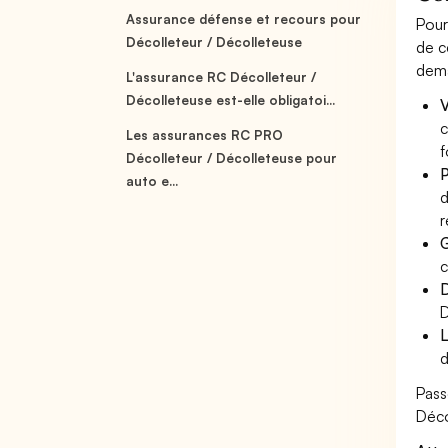
Assurance défense et recours pour
Pour
Décolleteur / Décolleteuse
de c
dema
L'assurance RC Décolleteur /
Décolleteuse est-elle obligatoi...
V
c
Les assurances RC PRO
f
Décolleteur / Décolleteuse pour
P
auto e...
d
r
G
c
D
D
L
d
Pass
Déco