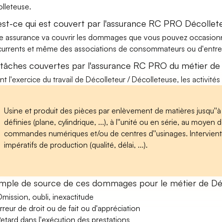
lleteuse.
est-ce qui est couvert par l'assurance RC PRO Décollete
e assurance va couvrir les dommages que vous pouvez occasionner 
urrents et même des associations de consommateurs ou d'entrep
 tâches couvertes par l'assurance RC PRO du métier de 
nt l'exercice du travail de Décolleteur / Décolleteuse, les activité
Usine et produit des pièces par enlèvement de matières jusqu''à
définies (plane, cylindrique, ...), à l''unité ou en série, au moy
commandes numériques et/ou de centres d''usinages. Intervient s
impératifs de production (qualité, délai, ...).
mple de source de ces dommages pour le métier de Déc
mission, oubli, inexactitude
rreur de droit ou de fait ou d'appréciation
etard dans l'exécution des prestations