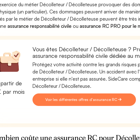
'exercice du métier Décolleteur / Décolleteuse provoquer des d
hysique (un particulier). Ces dommages peuvent arriver de man
és par le métier de Décolleteur / Décolleteuse peuvent être très i
 une
assurance responsabilité civile
ou
assurance RC PRO pour le m
Vous êtes Décolleteur / Décolleteuse ? Pr
assurance responsabilité civile dédiée au 
Protégez votre activité contre les grands risques po
de Décolleteur / Décolleteuse. Un accident avec l'
entreprise si elle n'est pas assurée. SideCare co
partir de
Décolleteur / Décolleteuse.
€ par mois
Voir les différentes offres d'assurance RC
mbien coûte une assurance RC pour Décollet