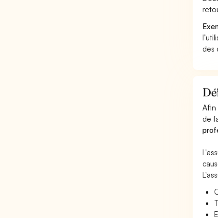
reto
Exem
l’uti
des 
Déf
Afin
de f
prof
L'as
caus
L'as
C
T
E