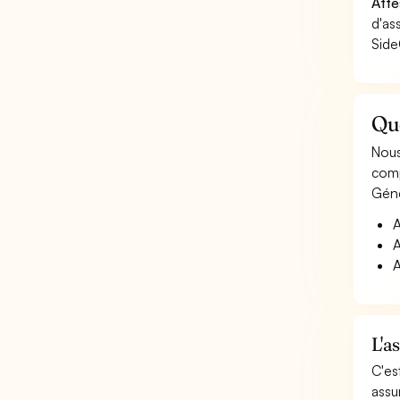
Atte
d'as
Side
Que
Nous
comp
Géné
A
A
A
L'a
C'es
assu