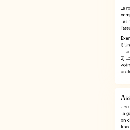
La r
comp
Les 
l'as
Exem
1) U
il s
2) L
votr
prof
Ass
Une 
La g
en c
frai