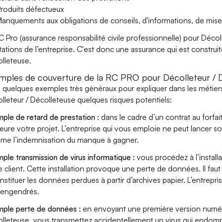
roduits défectueux
anquements aux obligations de conseils, d'informations, de mise
C Pro (assurance responsabilité civile professionnelle) pour Décol
tations de l’entreprise. C'est donc une assurance qui est construit
lleteuse.
mples de couverture de la RC PRO pour Décolleteur / 
i quelques exemples très généraux pour expliquer dans les métiers
lleteur / Décolleteuse quelques risques potentiels:
ple de retard de prestation :
dans le cadre d’un contrat au forfai
eure votre projet. L’entreprise qui vous emploie ne peut lancer s
ame l’indemnisation du manque à gagner.
ple transmission de virus informatique :
vous procédez à l’install
e client. Cette installation provoque une perte de données. Il faut 
nstituer les données perdues à partir d’archives papier. L’entrepri
s engendrés.
ple perte de données :
en envoyant une première version numéri
lleteuse, vous transmettez accidentellement un virus qui endomma