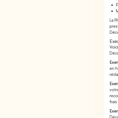
P
M
La R
pres
Déco
Exe
Voic
Déco
Exem
en h
récl
Exem
votr
reco
frai
Exem
Déco