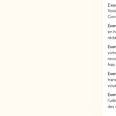
Exe
Voic
Cont
Exem
en h
récl
Exem
votr
reco
frai
Exem
tran
vous
Exem
l’uti
des 