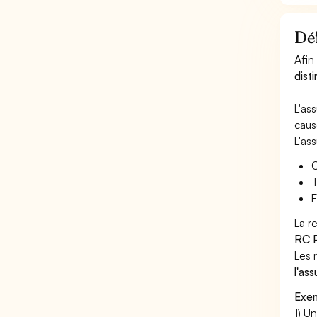
Déf
Afin
dist
L'as
caus
L'as
C
T
E
La r
RC P
Les 
l'as
Exem
1) U