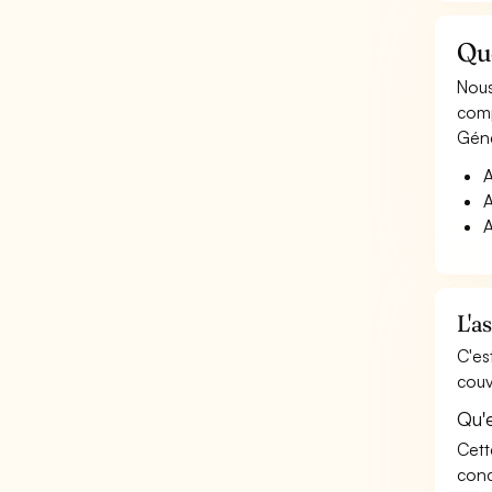
Qu
Nous
comp
Géné
A
A
A
L'a
C'es
couv
Qu'
Cett
conc