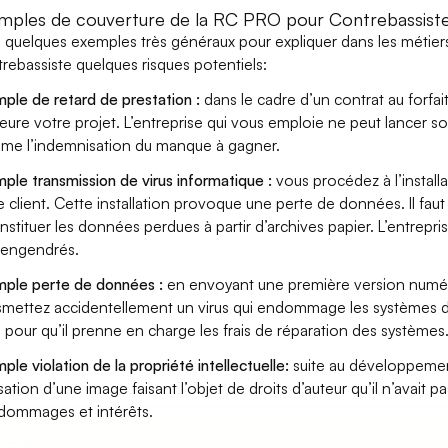
mples de couverture de la RC PRO pour Contrebassist
i quelques exemples très généraux pour expliquer dans les métier
rebassiste quelques risques potentiels:
ple de retard de prestation :
dans le cadre d’un contrat au forfai
eure votre projet. L’entreprise qui vous emploie ne peut lancer s
ame l’indemnisation du manque à gagner.
ple transmission de virus informatique :
vous procédez à l’install
e client. Cette installation provoque une perte de données. Il faut 
nstituer les données perdues à partir d’archives papier. L’entrepri
s engendrés.
ple perte de données :
en envoyant une première version numéri
smettez accidentellement un virus qui endommage les systèmes de 
 pour qu’il prenne en charge les frais de réparation des systèmes
ple violation de la propriété intellectuelle:
suite au développemen
lisation d’une image faisant l’objet de droits d’auteur qu’il n’avait 
dommages et intérêts.