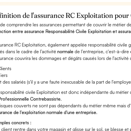
inition de l'assurance RC Exploitation pour
 de comprendre les assurances permettant de couvrir le métier de 
inction entre assurance Responsabilité Civile Exploitation et assura
surance RC Exploitation, également appelée responsabilité civil
és dans le cadre de l’activité
normale
de l’entreprise, c'est-à-dire
surance couvrira les dommages et dégâts causés lors de l'activité d
lients
iers
t des salariés (s'il y a une faute inexcusable de la part de l'employe
esponsabilité civile Exploitation est donc indépendante du métier
rofessionnelle Contrebassiste
.
risques couverts ne sont pas dépendants du métier même mais d'
surance de l'exploitation normale d'une entreprise
.
ples concrets :
n client rentre dans votre magasin et glisse sur le sol, se blesse et