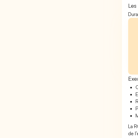
Les
Dura
Exe
O
E
R
P
M
La R
de l