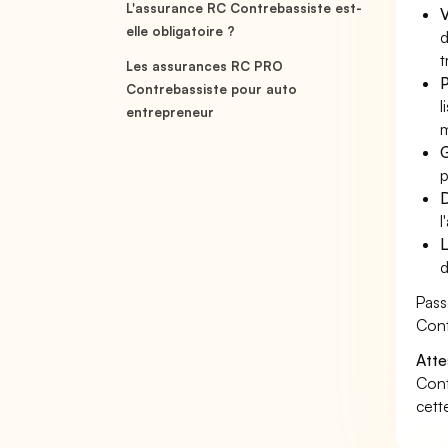
L'assurance RC Contrebassiste est-
V
elle obligatoire ?
d
t
Les assurances RC PRO
P
Contrebassiste pour auto
l
entrepreneur
m
G
p
D
l
L
d
Pass
Cont
Atte
Cont
cett