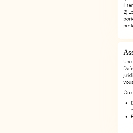
il s
2) L
port
prof
Ass
Une 
Défe
juri
vous
On d
D
e
R
l