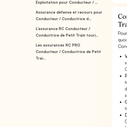
Exploitation pour Conducteur / ...
Assurance défense et recours pour
Co
Conducteur / Conductrice d...
Tra
L'assurance RC Conducteur /
Pour
Conductrice de Petit Train touri...
quoi
Les assurances RC PRO
Cond
Conducteur / Conductrice de Petit
V
Trai...
v
C
P
t
d
s
G
t
D
C