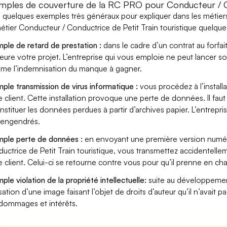
mples de couverture de la RC PRO pour Conducteur / Con
i quelques exemples très généraux pour expliquer dans les méti
étier Conducteur / Conductrice de Petit Train touristique quelques
ple de retard de prestation :
dans le cadre d’un contrat au forfai
eure votre projet. L’entreprise qui vous emploie ne peut lancer s
ame l’indemnisation du manque à gagner.
ple transmission de virus informatique :
vous procédez à l’install
e client. Cette installation provoque une perte de données. Il faut 
nstituer les données perdues à partir d’archives papier. L’entrepri
s engendrés.
ple perte de données :
en envoyant une première version numér
uctrice de Petit Train touristique, vous transmettez accidentel
e client. Celui-ci se retourne contre vous pour qu’il prenne en ch
ple violation de la propriété intellectuelle:
suite au développemen
lisation d’une image faisant l’objet de droits d’auteur qu’il n’avait 
dommages et intérêts.