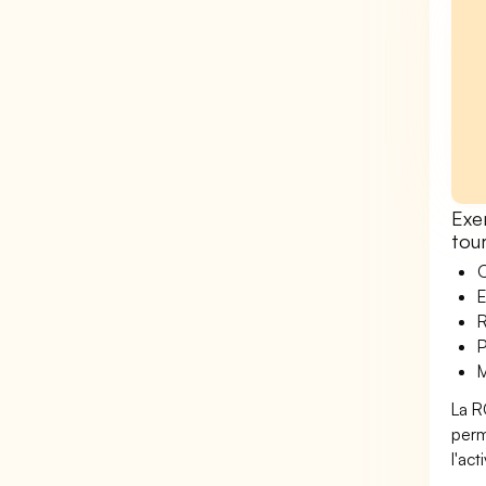
Exe
tour
O
E
R
P
M
La R
perm
l'ac