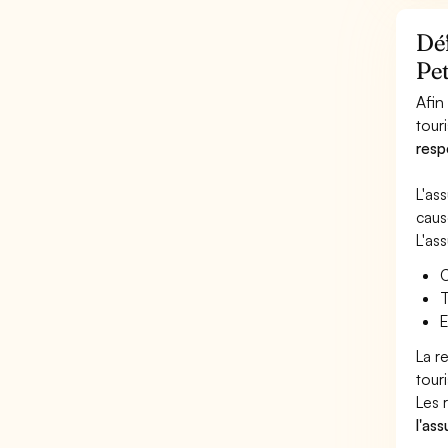
Déf
Pet
Afin
touri
resp
L'as
caus
L'as
C
T
E
La r
tour
Les 
l'as