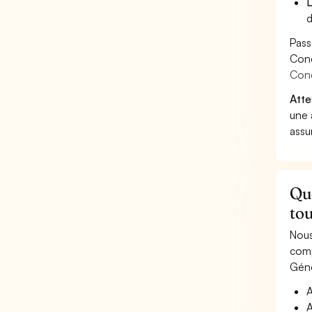
L
d
Pass
Cond
Cond
Atte
une 
assu
Qu
tou
Nous
comp
Géné
A
A