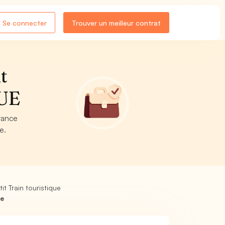
Se connecter
Trouver un meilleur contrat
t
QUE
rance
e.
t Train touristique
ue