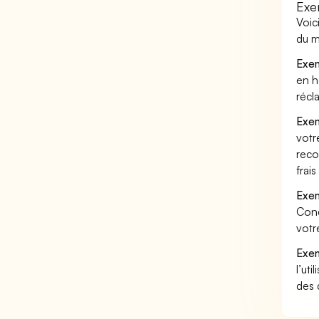
Exe
Voic
du m
Exem
en h
récl
Exem
votr
reco
frai
Exem
Cond
votr
Exem
l’uti
des 