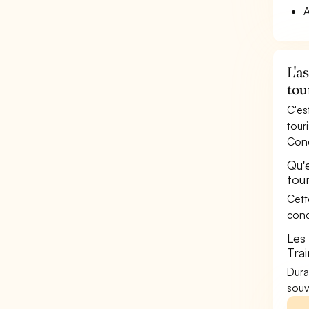
A
L'a
tou
C'es
tour
Cond
Qu'
tour
Cett
conc
Les
Trai
Dura
souv