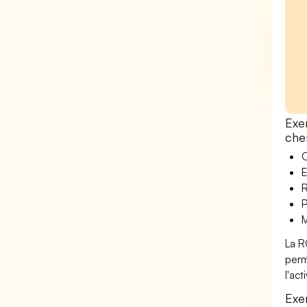
Exe
chen
O
E
R
P
M
La R
perm
l'ac
Exe