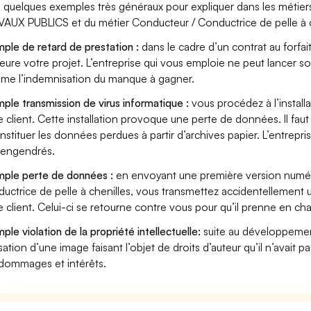
i quelques exemples très généraux pour expliquer dans les mét
AUX PUBLICS et du métier Conducteur / Conductrice de pelle à ch
ple de retard de prestation :
dans le cadre d’un contrat au forfai
eure votre projet. L’entreprise qui vous emploie ne peut lancer s
ame l’indemnisation du manque à gagner.
ple transmission de virus informatique :
vous procédez à l’install
e client. Cette installation provoque une perte de données. Il faut 
nstituer les données perdues à partir d’archives papier. L’entrepri
s engendrés.
ple perte de données :
en envoyant une première version numér
uctrice de pelle à chenilles, vous transmettez accidentellement
e client. Celui-ci se retourne contre vous pour qu’il prenne en ch
ple violation de la propriété intellectuelle:
suite au développemen
lisation d’une image faisant l’objet de droits d’auteur qu’il n’avait 
dommages et intérêts.