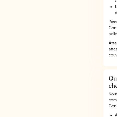
C
L
d
Pass
Cond
pell
Atte
atte
couv
Qu
che
Nous
comp
Géné
A