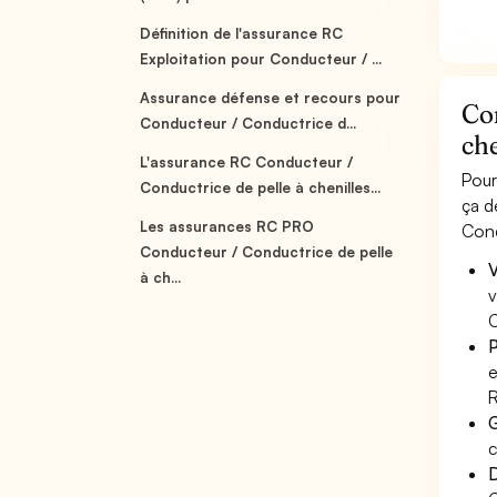
Définition de l'assurance RC
Exploitation pour Conducteur / ...
Assurance défense et recours pour
Co
Conducteur / Conductrice d...
che
L'assurance RC Conducteur /
Pour
Conductrice de pelle à chenilles...
ça d
Les assurances RC PRO
Cond
Conducteur / Conductrice de pelle
V
à ch...
v
C
P
e
R
G
c
D