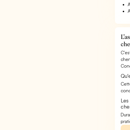
A
A
L'a
che
C'es
chen
Cond
Qu'
Cett
conc
Les
chen
Dura
prat