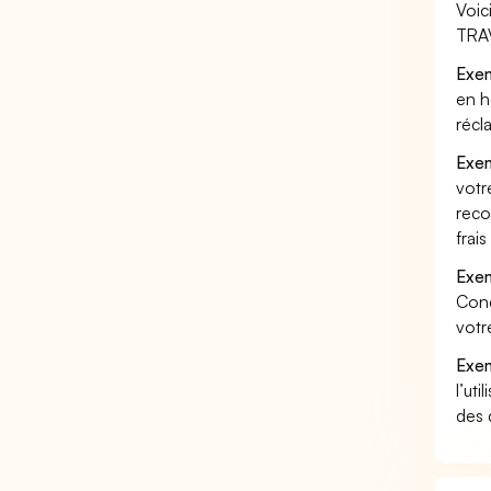
Voic
TRAV
Exem
en h
récl
Exem
votr
reco
frai
Exem
Cond
votr
Exem
l’uti
des 