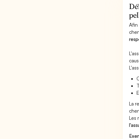
Déf
pel
Afin
cheni
resp
L'as
caus
L'as
C
T
E
La r
chen
Les 
l'as
Exem