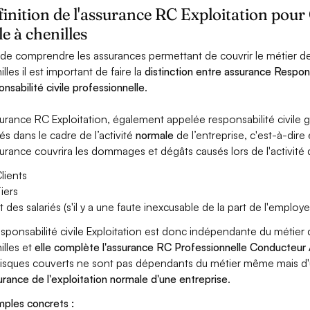
inition de l'assurance RC Exploitation pou
le à chenilles
 de comprendre les assurances permettant de couvrir le métier d
lles il est important de faire la
distinction entre assurance Respons
onsabilité civile professionnelle
.
surance RC Exploitation, également appelée responsabilité civil
és dans le cadre de l’activité
normale
de l’entreprise, c'est-à-dire
surance couvrira les dommages et dégâts causés lors de l'activité d
lients
iers
t des salariés (s'il y a une faute inexcusable de la part de l'employe
esponsabilité civile Exploitation est donc indépendante du métier
illes et
elle complète l'assurance RC Professionnelle Conducteur /
risques couverts ne sont pas dépendants du métier même mais d'
surance de l'exploitation normale d'une entreprise
.
ples concrets :