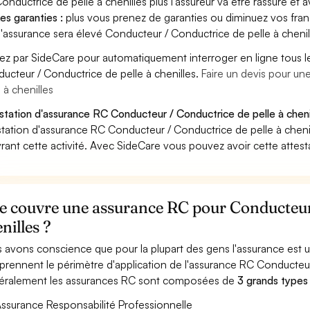
onductrice de pelle à chenilles plus l'assureur va être rassuré et a
es garanties :
plus vous prenez de garanties ou diminuez vos franc
'assurance sera élevé Conducteur / Conductrice de pelle à chenil
ez par SideCare pour automatiquement interroger en ligne tous l
ucteur / Conductrice de pelle à chenilles.
Faire un devis pour u
e à chenilles
station d'assurance RC Conducteur / Conductrice de pelle à chenil
station d'assurance RC Conducteur / Conductrice de pelle à cheni
rant cette activité. Avec SideCare vous pouvez avoir cette attes
e couvre une assurance RC pour Conducteur 
nilles ?
 avons conscience que pour la plupart des gens l'assurance est
rennent le périmètre d'application de l'assurance RC Conducteur 
ralement les assurances RC sont composées de
3 grands types
ssurance Responsabilité Professionnelle