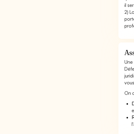
il s
2) L
port
prof
Ass
Une 
Défe
juri
vous
On d
D
e
R
l