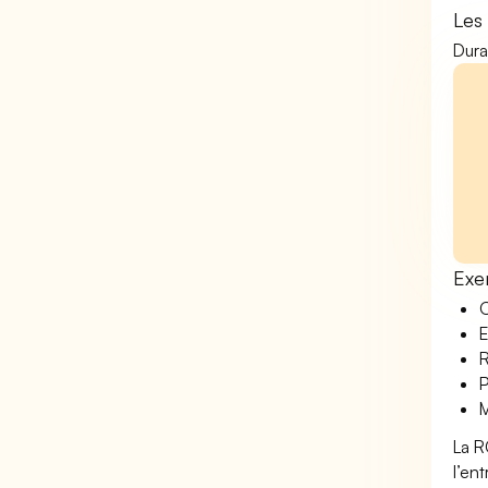
Les
Dura
Exe
O
E
R
P
M
La R
l’en