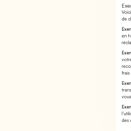
Exe
Voic
de c
Exem
en h
récl
Exem
votr
reco
frai
Exem
tran
vous
Exem
l’uti
des 