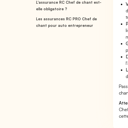
L'assurance RC Chef de chant est-
V
elle obligatoire ?
d
t
Les assurances RC PRO Chef de
P
chant pour auto entrepreneur
l
m
G
p
D
l
L
d
Pass
chan
Atte
Chef
cett