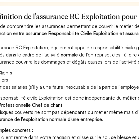
inition de l'assurance RC Exploitation pour
 de comprendre les assurances permettant de couvrir le métier de 
inction entre assurance Responsabilité Civile Exploitation et assura
surance RC Exploitation, également appelée responsabilité civil
és dans le cadre de l’activité
normale
de l’entreprise, c'est-à-dire
surance couvrira les dommages et dégâts causés lors de l'activité d
lients
iers
t des salariés (s'il y a une faute inexcusable de la part de l'employe
esponsabilité civile Exploitation est donc indépendante du métie
rofessionnelle Chef de chant
.
risques couverts ne sont pas dépendants du métier même mais d'
surance de l'exploitation normale d'une entreprise
.
ples concrets :
n client rentre dans votre magasin et glisse sur le sol, se blesse et