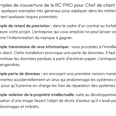
mples de couverture de la RC PRO pour Chef de chant
i quelques exemples très généraux pour expliquer dans les métier
hant quelques risques potentiels:
ple de retard de prestation :
dans le cadre d’un contrat au forfai
eure votre projet. L’entreprise qui vous emploie ne peut lancer s
ame l’indemnisation du manque à gagner.
ple transmission de virus informatique :
vous procédez à l’install
e client. Cette installation provoque une perte de données. Il faut 
nstituer les données perdues à partir d’archives papier. L’entrepri
s engendrés.
ple perte de données :
en envoyant une première version numér
smettez accidentellement un virus qui endommage les systèmes de 
 pour qu’il prenne en charge les frais de réparation des systèmes
ple violation de la propriété intellectuelle:
suite au développemen
lisation d’une image faisant l’objet de droits d’auteur qu’il n’avait 
dommages et intérêts.