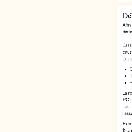
Déf
Afin
dist
L'as
caus
L'as
C
T
E
La r
RC P
Les 
l'as
Exem
1) U