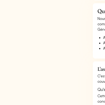
Qu
Nous
comp
Géné
A
A
A
L'a
C'es
couv
Qu'
Cett
conc